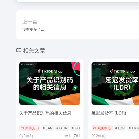
上一篇
没有更多了...
相关文章
关于产品识别码的相关信息
延迟发货率 (LDR)
新手入门
# EAN
# GTIN
# ISBN
规则中心
# LDR
# Tik
2年前
11,781
2年前