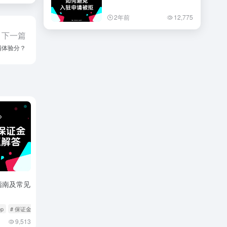
2年前
12,775
下一篇
铺体验分？
指南及常见
op
# 保证金
# 店铺保证金
9,513