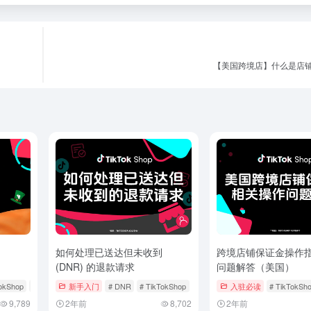
【美国跨境店】什么是店
如何处理已送达但未收到
跨境店铺保证金操作
(DNR) 的退款请求
问题解答（美国）
TokShop
# 延迟发货率
新手入门
# DNR
# TikTokShop
# 处理退款
入驻必读
# TikTokSh
9,789
2年前
8,702
2年前