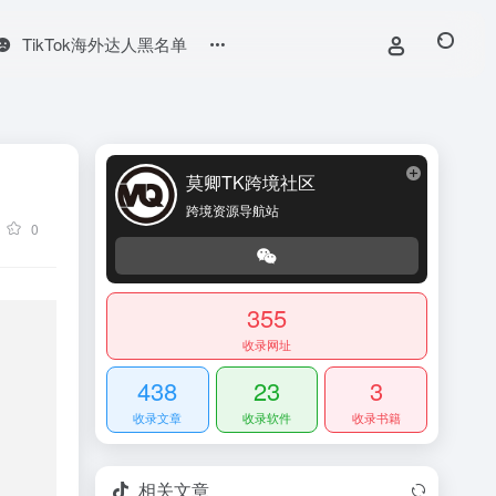
TikTok海外达人黑名单
莫卿TK跨境社区
跨境资源导航站
0
355
收录网址
438
23
3
收录文章
收录软件
收录书籍
相关文章