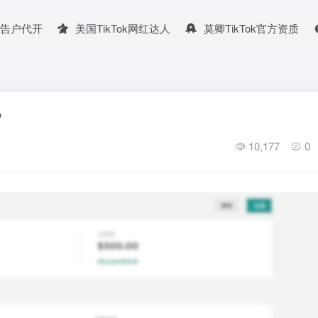
广告户代开
美国TikTok网红达人
莫卿TikTok官方资质
？
10,177
0