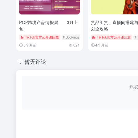
POP跨境产品情报局——3月上
货品组货、直播间搭建
旬
划全攻略
TikTok官方公开课回放
# Bookings & Vouchers
TikTok官方公开课回放
# tiktok
# 厨房用品
# 
5个月前
621
4个月前
暂无评论
您