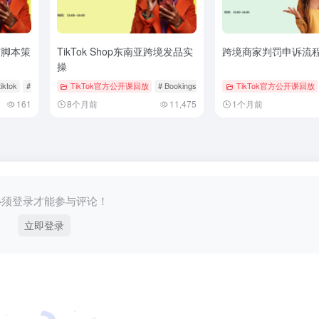
与脚本策
TikTok Shop东南亚跨境发品实
跨境商家判罚申诉流
操
tiktok
# 厨房用品
TikTok官方公开课回放
# 官方公开课回放
# Bookings & Vouchers
TikTok官方公开课回放
# tiktok
# 厨房用
161
8个月前
11,475
1个月前
必须登录才能参与评论！
立即登录