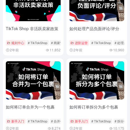
TikTok Shop 非活跃卖家政策
如何处理产品负面评论/评分
规则中心
# TikTokShop
# 商家管理
# 店铺管理
进阶运营
# TikTokShop
# 处理差评
2年前
11,852
2年前
10,960
如何将订单合并为一个包裹
如何将订单拆分为多个包裹
新手入门
# TikTokShop
# 合并包裹
# 合并订单
新手入门
# TikTokShop
# 拆分包裹
2年前
8,274
2年前
10,175