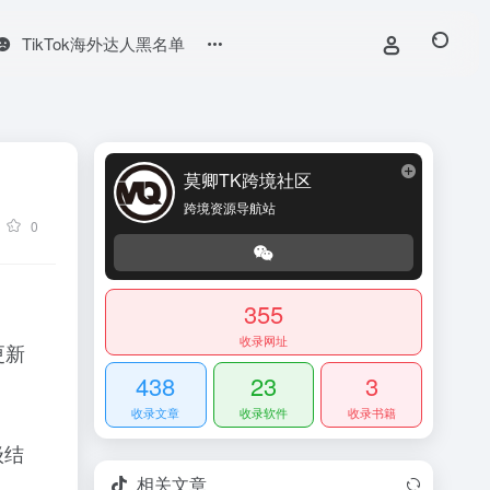
TikTok海外达人黑名单
莫卿TK跨境社区
跨境资源导航站
0
355
收录网址
更新
438
23
3
收录文章
收录软件
收录书籍
级结
相关文章