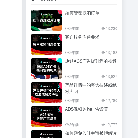
如何管理取消订单
2年前
13,230
客户服务沟通要求
2年前
13,182
通过ADS广告提升您的视频
2年前
13,027
产品详情中的夸大描述或绝
对声明
2年前
12,780
ADS视频购物广告设置
2年前
12,777
如何避免入驻申请被拒解读