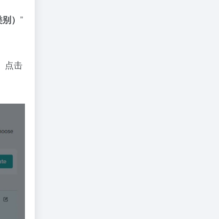
”
类别）
。点击