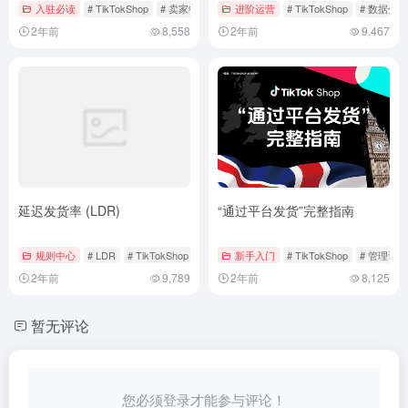
入驻必读
# TikTokShop
# 卖家中心
# 子账户
进阶运营
# TikTokShop
# 数据分析
2年前
8,558
2年前
9,467
延迟发货率 (LDR)
“通过平台发货”完整指南
规则中心
# LDR
# TikTokShop
# 延迟发货率
新手入门
# TikTokShop
# 管理订单
2年前
9,789
2年前
8,125
暂无评论
您必须登录才能参与评论！