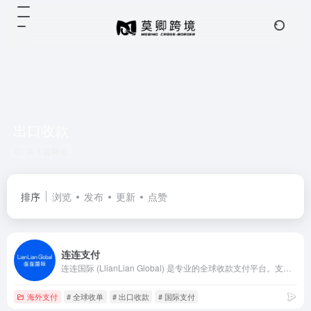
出口收款
共 1 篇网址
排序
浏览
发布
更新
点赞
连连支付
连连国际 (LlianLian Global) 是专业的全球收款支付平台。支持亚马逊Amazon、SHEIN、速卖通AliExpress、虾皮Shopee、TIKTOK Shop、美客多、Temu、Lazada、Shopify等跨境电商平台、独立站收款和外贸收款，支持使用130+币种，0汇损，为出口跨境企业提供便捷安全的收款服务。
海外支付
# 全球收单
# 出口收款
# 国际支付