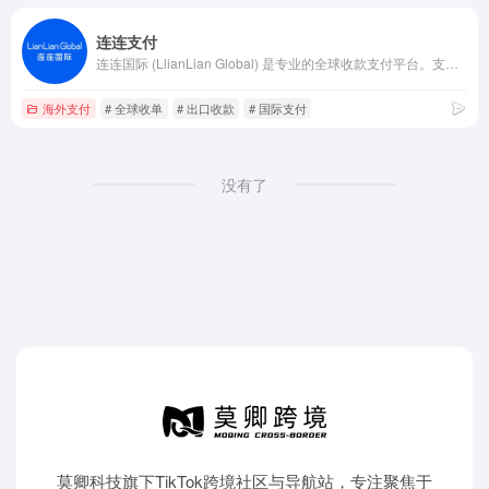
连连支付
连连国际 (LlianLian Global) 是专业的全球收款支付平台。支持亚马逊Amazon、SHEIN、速卖通AliExpress、虾皮Shopee、TIKTOK Shop、美客多、Temu、Lazada、Shopify等跨境电商平台、独立站收款和外贸收款，支持使用130+币种，0汇损，为出口跨境企业提供便捷安全的收款服务。
海外支付
# 全球收单
# 出口收款
# 国际支付
没有了
莫卿科技旗下TikTok跨境社区与导航站，专注聚焦于