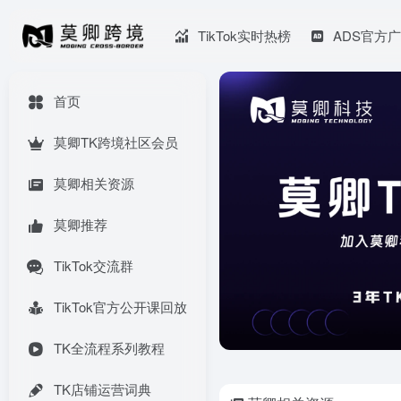
TikTok实时热榜
ADS官方
首页
莫卿TK跨境社区会员
莫卿相关资源
莫卿推荐
TikTok交流群
TikTok官方公开课回放
TK全流程系列教程
TK店铺运营词典