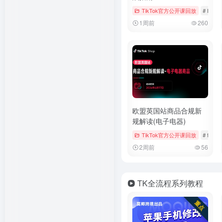
TikTok官方公开课回放
# Booki
1周前
260
欧盟英国站商品合规新
规解读(电子电器)
TikTok官方公开课回放
# tiktok
2周前
56
TK全流程系列教程