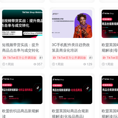
短视频带货实战：提升
3C手机配件类目趋势政
欧盟英国
商品点击率与成交转化
策及商业化培训
规解读(母
ngs & Vouchers
TikTok官方公开课回放
# tiktok
# 厨房用品
# tiktok
# 厨房用品
TikTok官方公开课回放
# 官方公开课回放
# Bookings & Voucher
TikTo
1周前
357
1周前
129
1周前
欧盟纺织品商品新规解
欧盟英国站商品合规新
欧盟英国
读
规解读(化妆品商品)
规解读(玩