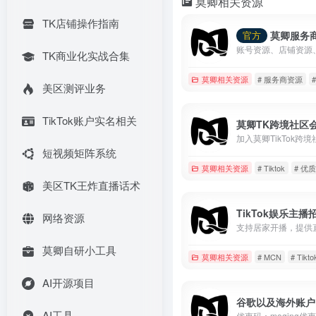
莫卿相关资源
TK店铺操作指南
莫卿服务
官方
TK商业化实战合集
莫卿相关资源
# 服务商资源
美区测评业务
TikTok账户实名相关
莫卿TK跨境社区
短视频矩阵系统
莫卿相关资源
# Tiktok
# 优
美区TK王炸直播话术
TikTok娱乐主播
网络资源
莫卿自研小工具
莫卿相关资源
# MCN
# Tikto
AI开源项目
谷歌以及海外账户
AI工具