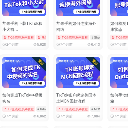
苹果手机下载TikTok和
苹果手机如何连接海外
如何检测T
小火箭
网络
康状态
（Shadowrocket）
章
# tiktok
TK全流程系列教程
# 修改地区
# 修改时区
热门文章
# AppStore
TK全流程系列教程
# Shadowrocket
# Shadowrocket
# tiktok
TK全流
# tiktok
2个月前
5,628
7个月前
6,413
7个月前
如何完成TikTok中视频
TikTok账户绑定美国本
如何手动解
实名
土MCN回款流程
箱
章
# tiktok
TK全流程系列教程
# 实名
# 实名认证
# tiktok
# 中视频
TK全流程系列教程
# 实名
# MCN
# tiktok
TK全流
# 回款
7个月前
6,862
7个月前
7,084
7个月前