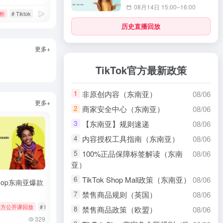
08月14日 15:00–16:00
析
# 静态isp代理
# Tiktok
# 数据分析
# 智能选品
历史直播回放
更多+
TikTok官方最新政策
非原创内容（东南亚）
08/06
1
更多+
商家安全中心（东南亚）
08/06
2
【东南亚】规则速递
08/06
3
内容授权工具指南（东南亚）
08/06
4
100%正品保障标签解读（东南
08/06
5
亚）
TikTok Shop Mall政策（东南亚）
08/06
6
 Shop东南亚爆款
禁售商品规则（英国）
08/06
7
s
k官方公开课回放
# tiktok
# 厨房用品
# Bookings & Vouchers
# tiktok
# 厨房用品
禁售商品政策（欧盟）
08/06
8
329