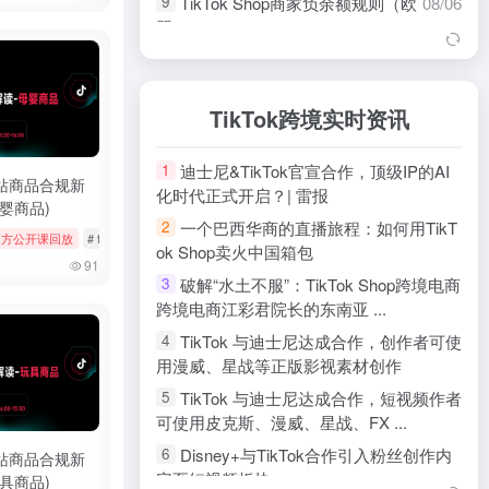
TikTok Shop商家负余额规则（欧
08/06
9
盟）
如何申请品牌资质（日本）
08/06
10
用户之声 (VoC) 使用指南（欧
08/06
11
TikTok跨境实时资讯
盟）
用户之声 (VoC) 使用指南（英
08/06
12
迪士尼&TikTok官宣合作，顶级IP的AI
1
国）
站商品合规新
化时代正式开启？| 雷报
TikTok Shop商家绩效评估政策
08/06
13
婴商品)
一个巴西华商的直播旅程：如何用TikT
2
（日本）
s
k官方公开课回放
# tiktok
# 厨房用品
# tiktok
# 官方公开课回放
# 母婴用品
ok Shop卖火中国箱包
限售商品规则（日本）
08/05
14
91
破解“水土不服”：TikTok Shop跨境电商
3
玩具商品合规指南（欧盟/英国）
08/05
15
跨境电商江彩君院长的东南亚 ...
玩具商品合规指南（欧盟/英国）
08/05
16
TikTok 与迪士尼达成合作，创作者可使
4
化妆品商品合规指南（欧盟/英
08/05
17
用漫威、星战等正版影视素材创作
国）
TikTok 与迪士尼达成合作，短视频作者
5
化妆品商品合规指南（欧盟/英
08/05
18
可使用皮克斯、漫威、星战、FX ...
国）
Disney+与TikTok合作引入粉丝创作内
6
站商品合规新
商责退货/退款率（日本）
08/05
19
容至短视频板块
具商品)