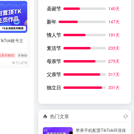
圣诞节
140天
新年
147天
情人节
191天
ikTok账号主
复活节
233天
程系列教程
# 实名
# tiktok
# 作品置顶
# 修改作品
母亲节
275天
11,215
父亲节
317天
独立日
331天
热门文章
苹果手机配置TikTok环境保
 批量隐藏