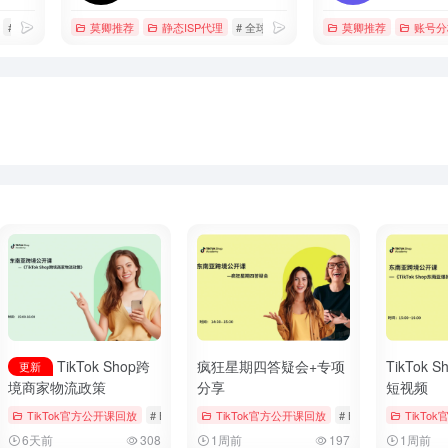
# 云手机
# 多窗口同步
莫卿推荐
静态ISP代理
# 全球专线网络服务商
莫卿推荐
# 海外直播专线
账号分
TikTok Shop跨
疯狂星期四答疑会+专项
TikTok
更新
境商家物流政策
分享
短视频
ngs & Vouchers
TikTok官方公开课回放
# tiktok
# 厨房用品
# Bookings & Vouchers
TikTok官方公开课回放
# tiktok
# 厨房用品
# Bookings & Voucher
TikTo
6天前
308
1周前
197
1周前