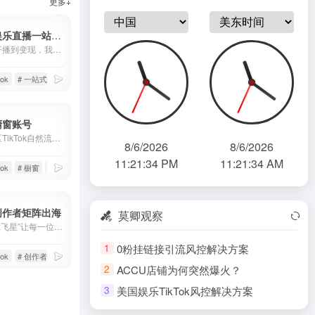
更多+
TikTok娱乐直播一站式解决
从账号、开播到变现，我们提供完整的技术与资源支持
tok
# 一站式解决
# 娱乐直播
k橱窗账号
全球各地区TikTok自然流高占比橱窗账号
8/6/2026
8/6/2026
11:21:36 PM
11:21:36 AM
tok
# 橱窗
# 橱窗账号
k创作者矩阵出海
莫卿观察
“莫卿科技x飞星”让每一位创作者都能成为全球创作者！无需考虑IP问题、账号关联问题、设备安全问题，通过创作者内容出海平台，快速发布作品，布局全球媒体。操作成本极低，已经收获了众多头部创作者的一致好评！
0粉挂链接引流风控解决方案
1
tok
# 创作者出海
# 创作者服务平台
ACCU店铺为何突然爆火？
2
美国娱乐TikTok风控解决方案
3