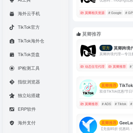
莫卿相关资源
# Google
# GP
海外云手机
TikTok官方
莫卿推荐
TikTok海外仓
莫卿跨境
官方
TikTok货盘
动态住宅代理
莫卿推荐
#
IP检测工具
指纹浏览器
TikTok个人
莫卿推荐
独立站搭建
莫卿推荐
# ADS
# Tiktok
#
ERP软件
海外支付
GeeLark云
莫卿推荐