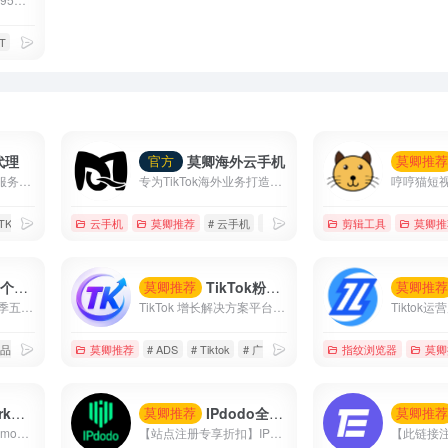
T
# 苹果商店
代理
莫卿海外云手机
官方
莫卿推
莫卿跨境代理—专注服务于TikTok的全球运营/直播国家备案线路
专为TikTok海外业务打造的高性能云手机平台，覆盖账号运营、内容创作、直播带货与矩阵管理等核心场景。
 TK专线
# 住宅代理
云手机
# 国家备案专线
莫卿推荐
# 云手机
# 低成本
# 海外云手机
剪辑工具
莫卿推
折扣户
TikTok粉丝增长优化
莫卿推荐
莫卿推
双倍TikTok优惠!节日季五折优惠券(最高50美元)+200美元获得200美元/500美元获得500美元.....最高6000美元优惠券
TikTok 增长解决方案平台 覆盖广告投放、涨粉运营、直播互动、内容优化与智能数据分析， 帮助品牌快速提升曝光、流量与转化效率。
 品牌知名度
莫卿推荐
# ADS
# Tiktok
# 广告投放
指纹浏览器
莫卿
手机
IPdodo全球网络代理
莫卿推荐
莫卿推
【充值85折 优惠码：moqing】 【注册即免费试用】 GeeLark云手机支持单个账户建立建立多台手机，并且支持多窗口同步操作、直播、AI视频编辑、TikTok自动化等等
【站点注册专享折扣】IPdodo是一家全球网络代理服务商，品牌主营产品包括tiktok直播专线、静态住宅/数据中心代理、动态住宅/数据中心代理。目前，已为1000+个人及企业用户提供全场景、全设备跨境网络专业解决方案。