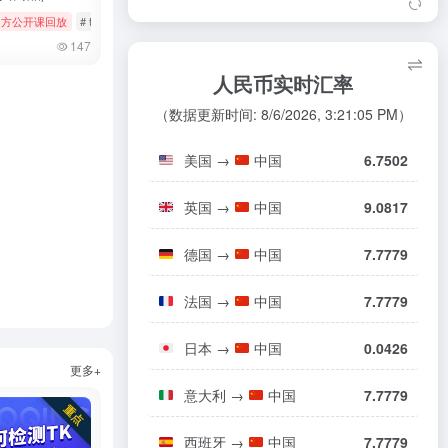
平台安全违禁内容（美国）
08/05
20
前 TikTok 产品经理创业，AI 视频共创
7
课回放
k官方公开课回放
# 美妆个护
# tiktok
# 官方公开课回放
# 玩具
平台 Wapoo 获千万美元天使融资
147
东南亚电商乱斗：TikTok一年翻4倍，S
8
人民币实时汇率
hopee和Lazada慌了
（数据更新时间: 8/6/2026, 3:21:05 PM）
TikTok东南亚裁员惊动印尼政府 印尼2
9
00员工接受补偿方案离职
美国
→
中国
6.7502
TikTok砸下250亿美元，全球大厂为何
10
涌向东南亚建机房？
英国
→
中国
9.0817
德国
→
中国
7.7779
s
# tiktok
# 厨房用品
法国
→
中国
7.7779
日本
→
中国
0.0426
更多+
意大利
→
中国
7.7779
西班牙
→
中国
7.7779