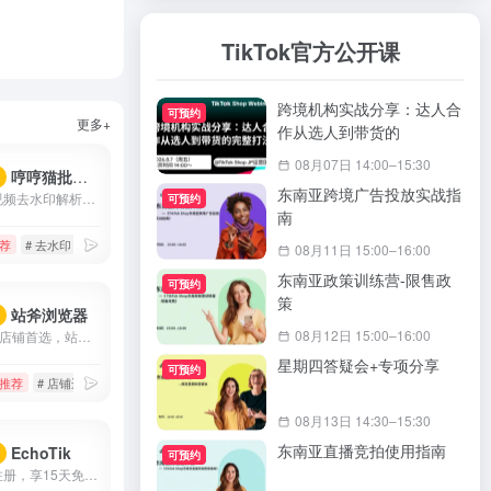
TikTok官方公开课
跨境机构实战分享：达人合
可预约
更多+
作从选人到带货的
08月07日 14:00–15:30
哼哼猫批量下载去水印
荐
东南亚跨境广告投放实战指
哼哼猫短视频去水印解析下载工具,支持解析抖音、快手、火山、西瓜、小红书、美拍、淘宝、QQ看点等上百个平台的视频,提取出来的视频无水印,可以免费、快速、方便地将视频去水印保存到手机相册、电脑本地,除了单个视频提取,还支持一键批量去水印提取作者所有视频.
可预约
南
荐
# 去水印
# 快手视频下载
# 快手视频去水印
08月11日 15:00–16:00
东南亚政策训练营-限售政
可预约
策
站斧浏览器
荐
08月12日 15:00–16:00
Tiktok运营店铺首选，站斧浏览器专注解决Amazon、Wish、eBay、Shopee、Lazada等跨境电商账号安全管理问题。为电商卖家提供专业的店铺安全提速运营方案，支持定制化提供服务,利用专业技术团队让跨境更安全高效。
星期四答疑会+专项分享
可预约
推荐
# 店铺运营
# 指纹浏览器
# 跨境电商
08月13日 14:30–15:30
东南亚直播竞拍使用指南
EchoTik
荐
可预约
【此链接注册，享15天免费会员】EchoTik（TikTok电商数据助手）致力于帮助卖家和电商创作者，通过数据实现智能选品、达人分析、直播间分析。