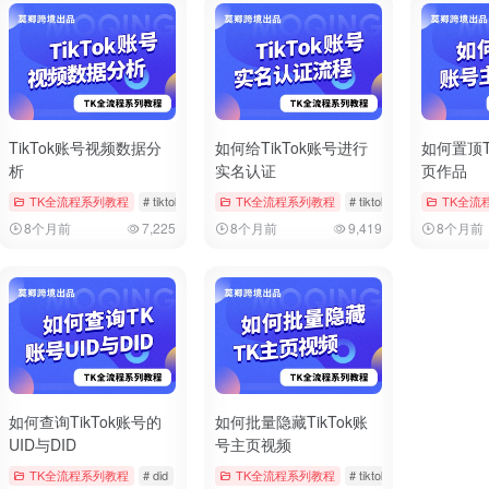
TikTok账号视频数据分
如何给TikTok账号进行
如何置顶T
析
实名认证
页作品
iktok
TK全流程系列教程
# 双重验证
# tiktok
# 数据分析
TK全流程系列教程
# 视频数据
# tiktok
# 官方帐户实名
TK全流
8个月前
7,225
8个月前
9,419
8个月前
如何查询TikTok账号的
如何批量隐藏TikTok账
UID与DID
号主页视频
 注册时间
TK全流程系列教程
# 账号信息
# did
# tiktok
# uid
TK全流程系列教程
# tiktok
# 批量管理
#