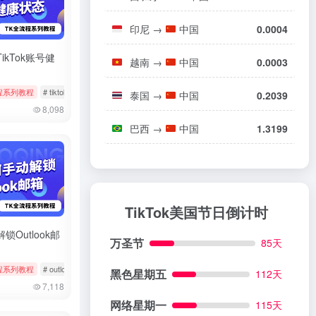
印尼
→
中国
0.0004
ikTok账号健
越南
→
中国
0.0003
程系列教程
# 小火箭
# tiktok
# 健康状态
# 状态检测
泰国
→
中国
0.2039
8,098
巴西
→
中国
1.3199
TikTok美国节日倒计时
锁Outlook邮
万圣节
85天
程系列教程
# outlook
# 微软邮箱
# 解除锁定
黑色星期五
112天
7,118
网络星期一
115天