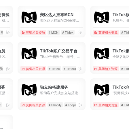
美区达人挂靠MCN
商资源
美区达人挂靠MCN审核标准 1.非视频搬运账号 2.非无人直播账号 3.粉丝达到1000并且已经开通电商权限 4.现有挂车视频3条 5.7天内正常发布作品
账号资源、店铺资源、机构业务...
# 莫卿推荐工具及资源
莫卿相关资源
# MCN
# Tiktok
# 美区
莫卿相关资源
# Tik
会员
TikTok账户交易平台
TikTo
加入莫卿TikTok跨境社区会员，专享优质资源，在线答疑服务
Tiktok千粉账号、老号、白号、邮箱号等等，在线交易各种类Tiktok账户
质资源
# 会员服务
莫卿相关资源
# Tiktok
# Tiktok账号
# 千粉账号
莫卿相关资源
# Tik
招募
独立站搭建服务
TikTo
支持居家开播，提供直播设备与账号，专业运营指导，70%高额分成，适合TikTok及海外直播赛道。零经验可入门，长期稳定合作，实现娱乐直播变现。
帮助客户完成独立站搭建、独立站装修、独立站维护等
k
# 娱乐直播
莫卿相关资源
# Shopify
# shopline
# 店铺设计
莫卿相关资源
# Tik
优惠码：moqing优惠95折，谷歌以及海外账户