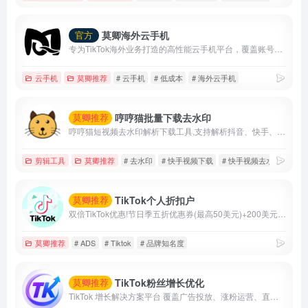
莫卿海外云手机
官方
专为TikTok海外业务打造的高性能云手机平台，覆盖账号运营、内容创作、直播带货与矩阵管理等核心场景。
云手机
莫卿推荐
# 云手机
# 低成本
# 海外云手机
哼哼猫批量下载去水印
莫卿推荐
哼哼猫短视频去水印解析下载工具,支持解析抖音、快手、火山、西瓜、小红书、美拍、淘宝、QQ看点等上百个平台的视频,提取出来的视频无水印,可以免费、快速、方便地将视频去水印保存到手机相册、电脑本地,除了单个视频提取,还支持一键批量去水印提取作者所有视频.
剪辑工具
莫卿推荐
# 去水印
# 快手视频下载
# 快手视频去水印
TikTok个人折扣户
莫卿推荐
双倍TikTok优惠!节日季五折优惠券(最高50美元)+200美元获得200美元/500美元获得500美元.....最高6000美元优惠券
莫卿推荐
# ADS
# Tiktok
# 品牌知名度
TikTok粉丝增长优化
莫卿推荐
TikTok 增长解决方案平台 覆盖广告投放、涨粉运营、直播互动、内容优化与智能数据分析， 帮助品牌快速提升曝光、流量与转化效率。