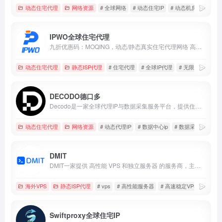
动态住宅代理
网络资源
# 全球网络
# 动态住宅IP
# 动态机房IP
IPWO全球住宅代理
九折优惠码：MOQING，动态/静态真实住宅代理网络 高纯净静态IP原生IP
动态住宅代理
静态ISP代理
# 住宅代理
# 全球IP代理
# 无限并发
DECODO德口多
Decodo是一家全球代理IP与数据采集服务平台，提供住宅、移动及数据中心代理与自动化抓取工具。
动态住宅代理
网络资源
# 动态代理IP
# 数据中心ip
# 数据采集
DMIT
DMIT一家提供 高性能 VPS 和独立服务器 的服务商，主要面向亚太地区和全球用户。它以高带宽、低延迟、强劲性能而受到海外加速、跨境业务、建站、游戏托管等用户的青睐。
海外VPS
静态ISP代理
# vps
# 高性能服务器
# 高速稳定VPS
Swiftproxy全球住宅IP