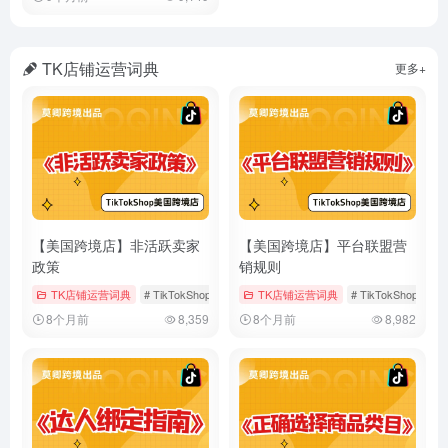
TK店铺运营词典
更多+
【美国跨境店】非活跃卖家
【美国跨境店】平台联盟营
政策
销规则
TK店铺运营词典
# TikTokShop
# 假期模式
TK店铺运营词典
# 店铺运营
# TikTokShop
#
8个月前
8,359
8个月前
8,982