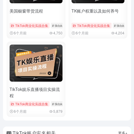
美国橱窗带货流程
TK账户权重以及如何养号
TikTok商业化实战合集
# tiktok
# 带货回款
TikTok商业化实战合集
# 带货流程
# tiktok
# 
6个月前
4,750
6个月前
4,204
TikTok娱乐直播项目实操流
程
TikTok商业化实战合集
# tiktok
# TikTok直播运营
# 娱乐直播
6个月前
5,879
TikTok账户实名相关
更多+