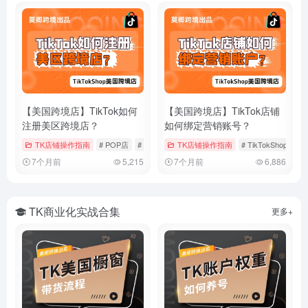
【美国跨境店】TikTok如何
【美国跨境店】TikTok店铺
注册美区跨境店？
如何绑定营销账号？
TK店铺操作指南
# POP店
# TikTokShop
TK店铺操作指南
# 入驻流程
# TikTokShop
#
7个月前
5,215
7个月前
6,886
TK商业化实战合集
更多+