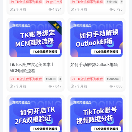
TK全流程系列教程
热门文章
# tiktok
TK全流程系列教程
# 实名
# 实名认证
# tiktok
# 中视
2个月前
4,834
7个月前
6,795
TikTok账户绑定美国本土
如何手动解锁Outlook邮箱
MCN回款流程
TK全流程系列教程
# MCN
# tiktok
# 回款
TK全流程系列教程
# outlook
# 微
7个月前
7,047
7个月前
7,086