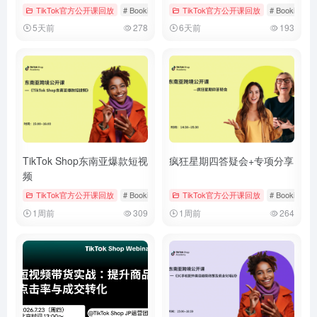
TikTok官方公开课回放
# Bookings & Vouchers
TikTok官方公开课回放
# tiktok
# 厨房用品
# Bookings &
5天前
278
6天前
193
TikTok Shop东南亚爆款短视
疯狂星期四答疑会+专项分享
频
TikTok官方公开课回放
# Bookings & Vouchers
TikTok官方公开课回放
# tiktok
# 厨房用品
# Bookings &
1周前
309
1周前
264