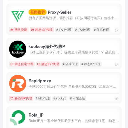
Proxy-Seller
莫卿推荐
拥有多国网络资源，强烈推荐（可按周进行购买）价格十分厚道。
网络资源
静态ISP代理
# IPv4代理
# IPv6代理
# 住宅代理
kookeey海外代理IP
【站点注册专享9.5折】提供全球高纯独享代理IP产品及服务，针对不同业务进行资源筛选，助力用户业务成功出海。
动态住宅代理
静态ISP代理
# 全球代理
# 静态isp代理
Rapidproxy
全球9000万顶级住宅代理 单价低至0.65$/GB · 流量永不过期 · 不限会话连接 · 支持HTTP(S)/SOCKS5 覆盖200+国家 · 平均响应 &lt;0.35秒 · 在线率99.9%
静态ISP代理
# http代理
# socks5
# 不限会话
Rola_IP
Rola-IP是一家全球代理IP服务平台，提供静态住宅、动态住宅、机房及移动代理，适用于数据采集、广告验证和跨区域访问。