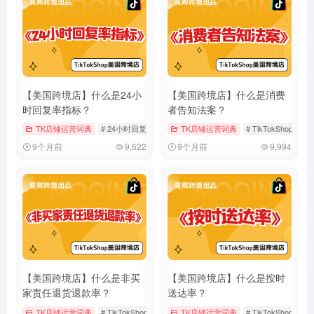
【美国跨境店】什么是24小
【美国跨境店】什么是消费
时回复率指标？
者告知法案？
TK店铺运营词典
# 24小时回复率
# TikTokShop
TK店铺运营词典
# 客户服务
# TikTokShop
#
9个月前
9,622
9个月前
9,994
【美国跨境店】什么是非买
【美国跨境店】什么是按时
家责任退货退款率？
送达率？
TK店铺运营词典
# TikTokShop
# 店铺运营
TK店铺运营词典
# 美国跨境店
# TikTokShop
#