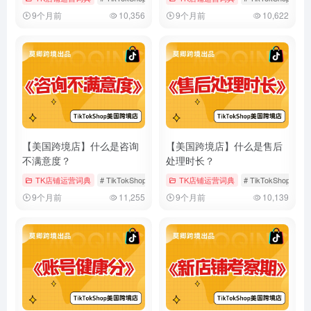
9个月前
10,356
9个月前
10,622
【美国跨境店】什么是咨询
【美国跨境店】什么是售后
不满意度？
处理时长？
TK店铺运营词典
# TikTokShop
# 咨询不满意度
TK店铺运营词典
# 售后服务
# TikTokShop
#
9个月前
11,255
9个月前
10,139