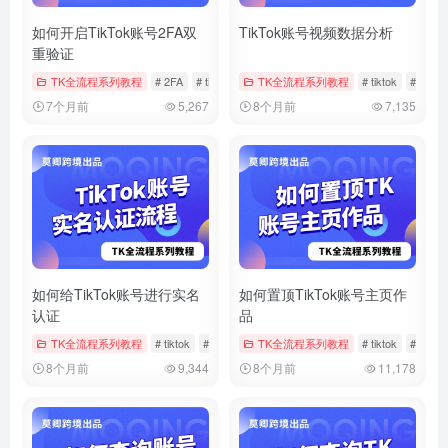
如何开启TikTok账号2FA双
TikTok账号视频数据分析
重验证
TK全流程系列教程
# 2FA
# tiktok
# 双重验证
TK全流程系列教程
# tiktok
# 数据
7个月前
5,267
8个月前
7,135
如何给TikTok账号进行实名
如何置顶TikTok账号主页作
认证
品
TK全流程系列教程
# tiktok
# 官方帐户实名
TK全流程系列教程
# 实名
# tiktok
# 作品
8个月前
9,344
8个月前
11,178