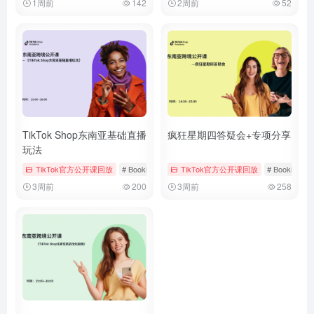
1周前
142
2周前
52
TikTok Shop东南亚基础直播
疯狂星期四答疑会+专项分享
玩法
TikTok官方公开课回放
# Bookings & Vouchers
TikTok官方公开课回放
# tiktok
# 厨房用品
# Bookings &
3周前
200
3周前
258