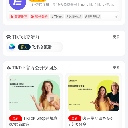
【此链接注册，享15天免费会员】EchoTik（TikTok电商数据助手）致力于帮助卖家和电商创作者，通过数据实现智能选品、达人分析、直播间分析。
莫卿推荐
账号分析
# Tiktok
# 数据分析
# 智能选品
TikTok交流群
更多+
飞书交流群
官方
TikTok官方公开课回放
更多+
TikTok Shop跨境商
疯狂星期四答疑会
更新
更新
家物流政策
+专项分享