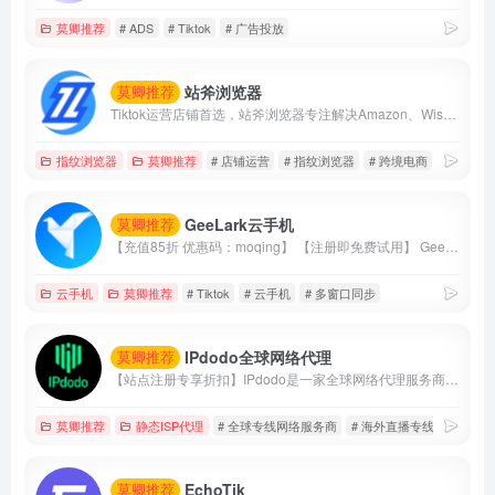
莫卿推荐
# ADS
# Tiktok
# 广告投放
站斧浏览器
莫卿推荐
Tiktok运营店铺首选，站斧浏览器专注解决Amazon、Wish、eBay、Shopee、Lazada等跨境电商账号安全管理问题。为电商卖家提供专业的店铺安全提速运营方案，支持定制化提供服务,利用专业技术团队让跨境更安全高效。
指纹浏览器
莫卿推荐
# 店铺运营
# 指纹浏览器
# 跨境电商
GeeLark云手机
莫卿推荐
【充值85折 优惠码：moqing】 【注册即免费试用】 GeeLark云手机支持单个账户建立建立多台手机，并且支持多窗口同步操作、直播、AI视频编辑、TikTok自动化等等
云手机
莫卿推荐
# Tiktok
# 云手机
# 多窗口同步
IPdodo全球网络代理
莫卿推荐
【站点注册专享折扣】IPdodo是一家全球网络代理服务商，品牌主营产品包括tiktok直播专线、静态住宅/数据中心代理、动态住宅/数据中心代理。目前，已为1000+个人及企业用户提供全场景、全设备跨境网络专业解决方案。
莫卿推荐
静态ISP代理
# 全球专线网络服务商
# 海外直播专线
# 静态i
EchoTik
莫卿推荐