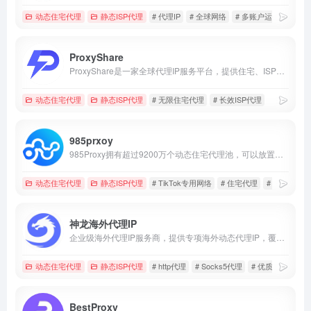
动态住宅代理
静态ISP代理
# 代理IP
# 全球网络
# 多账户运营
ProxyShare
ProxyShare是一家全球代理IP服务平台，提供住宅、ISP及数据中心代理，适用于数据采集、市场研究和跨境业务。
动态住宅代理
静态ISP代理
# 无限住宅代理
# 长效ISP代理
985prxoy
985Proxy拥有超过9200万个动态住宅代理池，可以放置在您选择的任何国家、州、省、市和运营商，以及超过2000万个高稳定性和速度的原生静态住宅。该产品可用于店群运营、账号经营，SEO/AS0优化、模拟应用、游戏工作、业务测量、营销推广和其他需求场景
动态住宅代理
静态ISP代理
# TikTok专用网络
# 住宅代理
# 全球http代
神龙海外代理IP
企业级海外代理IP服务商，提供专项海外动态代理IP，覆盖全球200+地区9000万IP，价格低至￥6.4/GB起，注册即送1G动态流量~
动态住宅代理
静态ISP代理
# http代理
# Socks5代理
# 优质IP资源
BestProxy