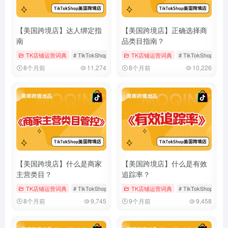
【美国跨境店】达人绑定指
【美国跨境店】正确选择商
南
品类目指南？
TK店铺运营词典
# TikTokShop
# 官方达人账号
TK店铺运营词典
# 渠道经营账号
# TikTokShop
#
8个月前
11,274
8个月前
10,226
【美国跨境店】什么是商家
【美国跨境店】什么是有效
主营类目？
追踪率？
TK店铺运营词典
# TikTokShop
# 主营类目
TK店铺运营词典
# 多主营类目
# TikTokShop
#
8个月前
9,745
9个月前
9,458