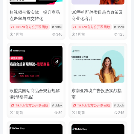
短视频带货实战：提升商品
3C手机配件类目趋势政策及
点击率与成交转化
商业化培训
TikTok官方公开课回放
# tiktok
# 厨房用品
TikTok官方公开课回放
# 官方公开课回放
# Bookings &
1周前
346
1周前
125
欧盟英国站商品合规新规解
东南亚跨境广告投放实战指
读(母婴商品)
南
TikTok官方公开课回放
# tiktok
# 官方公开课回放
TikTok官方公开课回放
# 母婴用品
# Bookings &
1周前
89
1周前
245