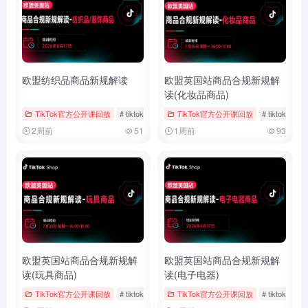
欧盟纺织品商品新规解读
欧盟英国站商品合规新规解
读(化妆品商品)
TikTok官方公开课回放
# tiktok
# 儿童时尚
TikTok官方公开课回放
# 女装与女士内衣
# tiktok
#
2周前
51
1周前
93
欧盟英国站商品合规新规解
欧盟英国站商品合规新规解
读(玩具商品)
读(电子电器)
TikTok官方公开课回放
# tiktok
# 官方公开课回放
TikTok官方公开课回放
# 玩具
# tiktok
#