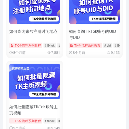
如何查询账号注册时间地点
如何查询TikTok账号的UID
与DID
TK全流程系列教程
# tiktok
# 注册时间
TK全流程系列教程
# 账号信息
# did
# tiktok
8个月前
7,881
8个月前
9,133
如何批量隐藏TikTok账号主
页视频
TK全流程系列教程
# tiktok
# 批量管理
# 批量隐藏
9个月前
9,149