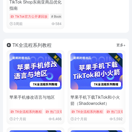
TikTok Shop东南亚商品优化
指南
TikTok官方公开课回放
# Bookings & Vouchers
# tiktok
# 厨房用品
3周前
584
TK全流程系列教程
更多+
苹果手机修改语言与地区
苹果手机下载TikTok和小火
箭（Shadowrocket）
TK全流程系列教程
热门文章
# tiktok
TK全流程系列教程
# 修改地区
# 修改时区
热门文章
# 
2个月前
6,466
2个月前
5,592