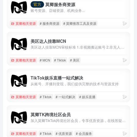
莫卿服务商资源
官方
账号资源、店铺资源、机构业务...
莫卿相关资源
# 服务商资源
# 莫卿推荐工具及资源
美区达人挂靠MCN
美区达人挂靠MCN审核标准 1.非视频搬运账号 2.非无人直播账号 3.粉丝达到1000并且已经开通电商权限 4.现有挂车视频3条 5.7天内正常发布作品
莫卿相关资源
# MCN
# Tiktok
# 美区
TikTok娱乐直播一站式解决
从账号、开播到变现，我们提供完整的技术与资源支持
莫卿相关资源
# Tiktok
# 一站式解决
# 娱乐直播
莫卿TK跨境社区会员
加入莫卿TikTok跨境社区会员，专享优质资源，在线答疑服务
莫卿相关资源
# Tiktok
# 优质资源
# 会员服务