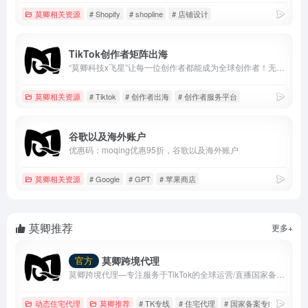
莫卿相关资源
# Shopify
# shopline
# 店铺设计
TikTok创作者矩阵出海
“莫卿科技x飞星”让每一位创作者都能成为全球创作者！无需考虑IP问题、账号关联问题、设备安全问题，通过创作者内容出海平台，快速发布作品，布局全球媒体。操作成本极低，已经收获了众多头部创作者的一致好评！
莫卿相关资源
# Tiktok
# 创作者出海
# 创作者服务平台
谷歌以及海外账户
优惠码：moqing优惠95折，谷歌以及海外账户
莫卿相关资源
# Google
# GPT
# 苹果商店
莫卿推荐
更多+
莫卿跨境代理
官方
莫卿跨境代理—专注服务于TikTok的全球运营/直播国家备案线路
动态住宅代理
莫卿推荐
# TK专线
# 住宅代理
# 国家备案专线