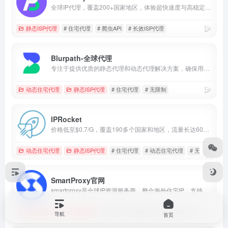
全球IP代理，覆盖200+国家地区，体验超快速度与高稳定性。
静态ISP代理
# 住宅代理
# 爬虫API
# 长效ISP代理
Blurpath-全球代理
专注于提供优质的静态代理和动态代理解决方案，确保用户享受到高速、稳定的网络连接体验。无论是需要长期固定IP地址进行稳定数据访问的用户，还是频繁更换IP以规避限制的数据采集和网络安全测试用户，我们的服务都能满足您的需求，保障连接的可靠性和安全性。
动态住宅代理
静态ISP代理
# 住宅代理
# 无限制
IPRocket
价格低至$0.7/G，覆盖190多个国家和地区，流量长达60天有效期，双IP池满足不同需求，提供试用，购买前可以先体验，支持HTTP(S)和SOCKS5，专门的客户经理提供24/7客户支持，100%匿名的住宅代理，根据需求使用，无效IP不计费
动态住宅代理
静态ISP代理
# 住宅代理
# 动态住宅代理
# 无带宽限制
SmartProxy官网
smartproxy是全球IP资源服务商，整合海外住宅IP，支持HTTP/SOCKS5协议，自定义州/IP时效/城市，适用于数据采集、问卷调查、品牌保护、跨境电商等应用场景，价格便宜，可根据业务定制合适的解决方案。
动态住宅代理
网络资源
# 美国IP，高质量IP池，遍布全球，smartproxy
导航
首页