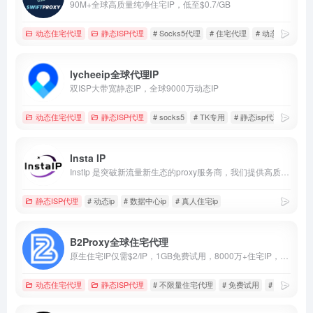
90M+全球高质量纯净住宅IP，低至$0.7/GB
动态住宅代理
静态ISP代理
# Socks5代理
# 住宅代理
# 动态IP代理
lycheeip全球代理IP
双ISP大带宽静态IP，全球9000万动态IP
动态住宅代理
静态ISP代理
# socks5
# TK专用
# 静态isp代理
Insta IP
InstIp 是突破新流量新生态的proxy服务商，我们提供高质量低价格的静态住宅 IP 和动态代理、tk直播专线vps确保账号安全、稳定运营。我们适用于社媒矩阵、账号养号、涨粉引流等多种场景，助力跨境商家拓展全球市场。
静态ISP代理
# 动态ip
# 数据中心ip
# 真人住宅ip
B2Proxy全球住宅代理
原生住宅IP仅需$2/IP，1GB免费试用，8000万+住宅IP，住宅代理首购5GB仅$8+100%全额返还！不限量仅$10/小时！
动态住宅代理
静态ISP代理
# 不限量住宅代理
# 免费试用
# 首单全返