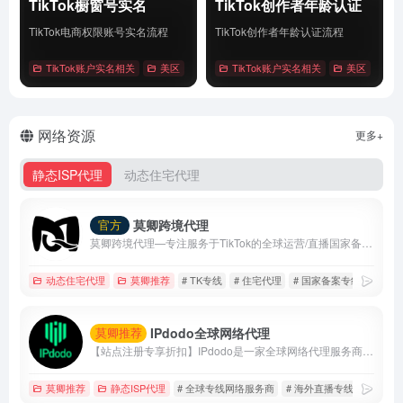
TikTok橱窗号实名
TikTok创作者年龄认证
TikTok电商权限账号实名流程
TikTok创作者年龄认证流程
TikTok账户实名相关
美区
# Tiktok
TikTok账户实名相关
# 橱窗号实名
# 账户实名
美区
# Tik
详情
详情
网络资源
更多+
静态ISP代理
动态住宅代理
莫卿跨境代理
官方
莫卿跨境代理—专注服务于TikTok的全球运营/直播国家备案线路
动态住宅代理
莫卿推荐
# TK专线
# 住宅代理
# 国家备案专线
IPdodo全球网络代理
莫卿推荐
【站点注册专享折扣】IPdodo是一家全球网络代理服务商，品牌主营产品包括tiktok直播专线、静态住宅/数据中心代理、动态住宅/数据中心代理。目前，已为1000+个人及企业用户提供全场景、全设备跨境网络专业解决方案。
莫卿推荐
静态ISP代理
# 全球专线网络服务商
# 海外直播专线
# 静态i