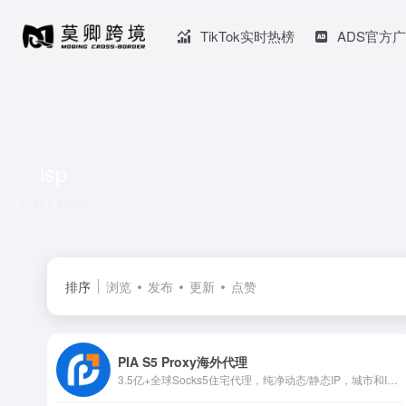
TikTok实时热榜
ADS官方
isp
共 1 篇网址
排序
浏览
发布
更新
点赞
PIA S5 Proxy海外代理
3.5亿+全球Socks5住宅代理，纯净动态/静态IP，城市和ISP级定位，$0.045/IP，无效IP不计费