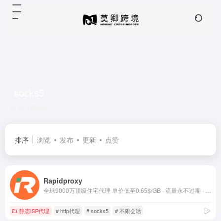
socks5
共 4 篇网址
排序
浏览
发布
更新
点赞
Rapidproxy
全球9000万顶级住宅代理 单价低至0.65$/GB · 流量永不过期 · 不限会话连接 · 支持HTTP(S)/SOCKS5 覆盖200+国家 · 平均响应 &lt;0.35秒 · 在线率99.9%
静态ISP代理
# http代理
# socks5
# 不限会话