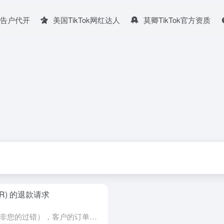
广告户代开
美国TikTok网红达人
莫卿TikTok官方资质
R) 的退款请求
有时，由于不可预见的情况（并非您的过错），客户的订单将永远无法送达。您的客户可以前往 TikTok Shop 通知您他们的订单已送达但未收到 (DNR)，并申请退款。当您收到客户的 DNR 订单退款请...