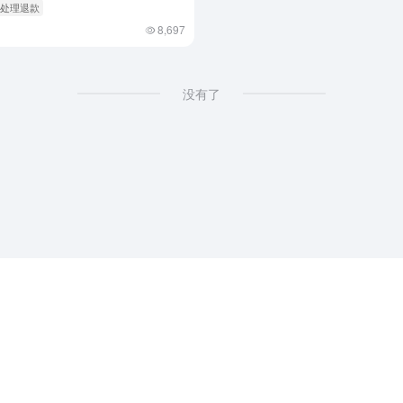
 处理退款
8,697
没有了