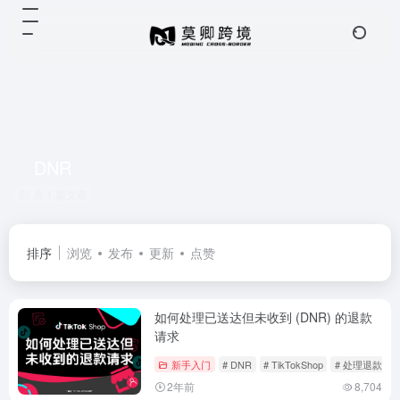
DNR
共 1 篇文章
排序
浏览
发布
更新
点赞
如何处理已送达但未收到 (DNR) 的退款
请求
新手入门
# DNR
# TikTokShop
# 处理退款
2年前
8,704