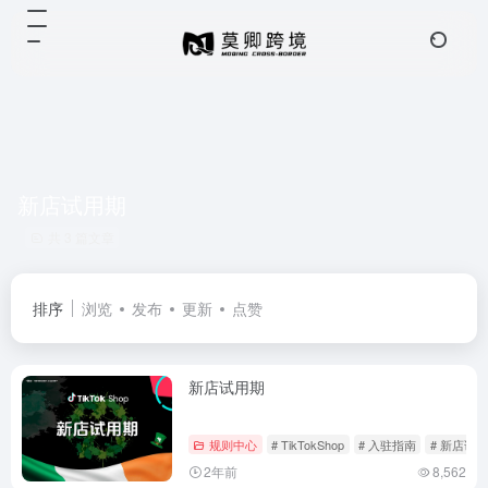
新店试用期
共 3 篇文章
排序
浏览
发布
更新
点赞
新店试用期
规则中心
# TikTokShop
# 入驻指南
# 新店试
2年前
8,562