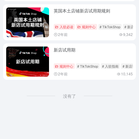
英国本土店铺新店试用期规则
入驻必读
规则中心
# TikTokShop
# 新店考
2年前
9,342
新店试用期
规则中心
# TikTokShop
# 入驻指南
# 新店试
2年前
10,145
没有了