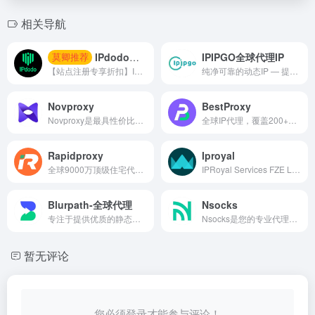
相关导航
IPIPGO全球代理IP
IPdodo全球网络代理
莫卿推荐
纯净可靠的动态IP — 提供代理IP，http代理，国际IP代理，适合企业及个人进行电商运营，数据采集，多账户管理。 完全匿名，超高速 ，24小时技术支持。点击注册，免费试用。购买即送。 SOE监测。跨境电商。爬虫采集。广告验证。网站测试。市场调研。品牌: 动态住宅IP, 静态住宅IP。
【站点注册专享折扣】IPdodo是一家全球网络代理服务商，品牌主营产品包括tiktok直播专线、静态住宅/数据中心代理、动态住宅/数据中心代理。目前，已为1000+个人及企业用户提供全场景、全设备跨境网络专业解决方案。
Novproxy
BestProxy
Novproxy是最具性价比的住宅 IP 提供商，免费试用，最新IP资源，动态住宅、静态ISP、不限流量，全球195+国家地区纯净资源。
全球IP代理，覆盖200+国家地区，体验超快速度与高稳定性。
Rapidproxy
Iproyal
全球9000万顶级住宅代理 单价低至0.65$/GB · 流量永不过期 · 不限会话连接 · 支持HTTP(S)/SOCKS5 覆盖200+国家 · 平均响应 &lt;0.35秒 · 在线率99.9%
IPRoyal Services FZE LLC是一家提供一流性价比的代理服务提供商，拥有200多万住宅代理和其他多种代理类型！
Blurpath-全球代理
Nsocks
专注于提供优质的静态代理和动态代理解决方案，确保用户享受到高速、稳定的网络连接体验。无论是需要长期固定IP地址进行稳定数据访问的用户，还是频繁更换IP以规避限制的数据采集和网络安全测试用户，我们的服务都能满足您的需求，保障连接的可靠性和安全性。
Nsocks是您的专业代理提供商。在世界各地使用最便携式和高质量的住宅代理，实现你的目标。
暂无评论
您必须登录才能参与评论！