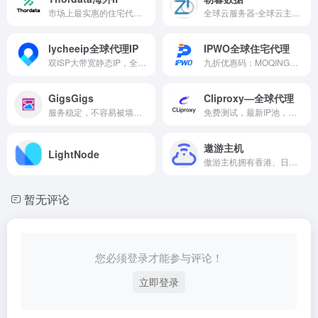
市场上最实惠的住宅代理服务，60M+大型IP池，遍布全球190多个地点，仅需0.65美元/GB
全球云服务器-全球云主机-VPS服务器-朝暮数据
lycheeip全球代理IP
IPWO全球住宅代理
双ISP大带宽静态IP，全球9000万动态IP
九折优惠码：MOQING，动态/静态真实住宅代理网络 高纯净静态IP原生IP
GigsGigs
Cliproxy—全球代理
服务稳定，不容易被墙，有东南亚节点，速度快
免费测试，最新IP池，不限流量，套餐永不过期，全球195+国家地区纯净资源。
遨游主机
LightNode
傲游主机拥有香港、日本、美国、德国、荷兰等地区。全线 VPS 产品均采用成熟的 Citrix XenServer 虚拟化技术，配合简体中文易操作控制面板
暂无评论
您必须登录才能参与评论！
立即登录