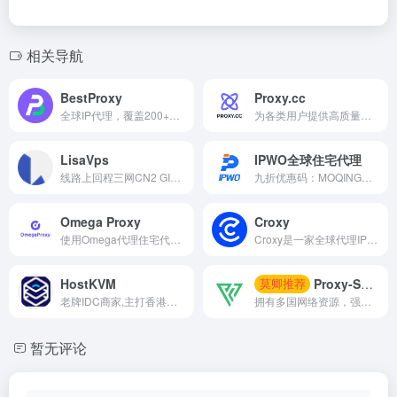
相关导航
BestProxy
Proxy.cc
全球IP代理，覆盖200+国家地区，体验超快速度与高稳定性。
为各类用户提供高质量的住宅IP资源以及IP检测服务
LisaVps
IPWO全球住宅代理
线路上回程三网CN2 GIA ，去程电信是CN2 GIA ，联通移动去程直连。电信，联通，移动线路标识带宽均能稳定跑满 .
九折优惠码：MOQING，动态/静态真实住宅代理网络 高纯净静态IP原生IP
Omega Proxy
Croxy
使用Omega代理住宅代理轻松收集Web数据，在全球220多个国家和城市级别的地区拥有6200多万个ip，纯度高 重复率低 每天更新速度高
Croxy是一家全球代理IP服务平台，提供住宅、ISP及数据中心代理，适用于社交媒体、数据采集和跨境电商。
HostKVM
Proxy-Seller
莫卿推荐
老牌IDC商家,主打香港、日本等海外VPS主机,均是基于KVM架构主机产品,稳定性不错,在业界具有良好的口碑,适合长期建站用户选择。
拥有多国网络资源，强烈推荐（可按周进行购买）价格十分厚道。
暂无评论