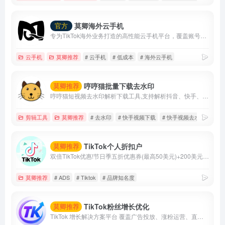
莫卿海外云手机
官方
专为TikTok海外业务打造的高性能云手机平台，覆盖账号运营、内容创作、直播带货与矩阵管理等核心场景。
云手机
莫卿推荐
# 云手机
# 低成本
# 海外云手机
哼哼猫批量下载去水印
莫卿推荐
哼哼猫短视频去水印解析下载工具,支持解析抖音、快手、火山、西瓜、小红书、美拍、淘宝、QQ看点等上百个平台的视频,提取出来的视频无水印,可以免费、快速、方便地将视频去水印保存到手机相册、电脑本地,除了单个视频提取,还支持一键批量去水印提取作者所有视频.
剪辑工具
莫卿推荐
# 去水印
# 快手视频下载
# 快手视频去水印
TikTok个人折扣户
莫卿推荐
双倍TikTok优惠!节日季五折优惠券(最高50美元)+200美元获得200美元/500美元获得500美元.....最高6000美元优惠券
莫卿推荐
# ADS
# Tiktok
# 品牌知名度
TikTok粉丝增长优化
莫卿推荐
TikTok 增长解决方案平台 覆盖广告投放、涨粉运营、直播互动、内容优化与智能数据分析， 帮助品牌快速提升曝光、流量与转化效率。