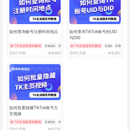
如何查询账号注册时间地点
如何查询TikTok账号的UID
与DID
TK全流程系列教程
# tiktok
# 注册时间
TK全流程系列教程
# 账号信息
# did
# tiktok
8个月前
8,003
9个月前
9,257
如何批量隐藏TikTok账号主
页视频
TK全流程系列教程
# tiktok
# 批量管理
# 批量隐藏
9个月前
9,232