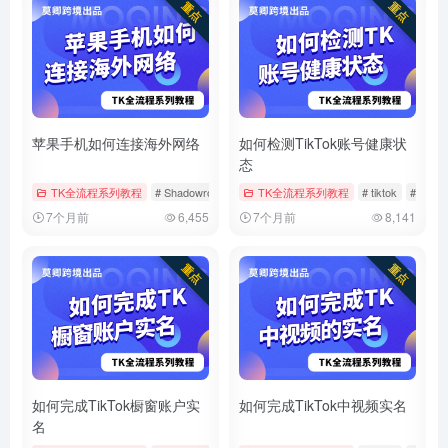
苹果手机如何连接海外网络
如何检测TikTok账号健康状
态
TK全流程系列教程
# Shadowrocket
# tiktok
TK全流程系列教程
# 小火箭
# tiktok
# 健康
7个月前
6,455
7个月前
8,141
如何完成TikTok橱窗账户实
如何完成TikTok中视频实名
名