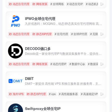
动态住宅代理
网络资源
# 全球网络
# 动态住宅IP
# 动态机房IP
IPWO全球住宅代理
九折优惠码：MOQING，动态/静态真实住宅代理网络 高纯净静态IP原生IP
动态住宅代理
静态ISP代理
# 住宅代理
# 全球IP代理
# 无限并发
DECODO德口多
Decodo是一家全球代理IP与数据采集服务平台，提供住宅、移动及数据中心代理与自动化抓取工具。
动态住宅代理
网络资源
# 动态代理IP
# 数据中心ip
# 数据采集
DMIT
DMIT一家提供 高性能 VPS 和独立服务器 的服务商，主要面向亚太地区和全球用户。它以高带宽、低延迟、强劲性能而受到海外加速、跨境业务、建站、游戏托管等用户的青睐。
海外VPS
静态ISP代理
# vps
# 高性能服务器
# 高速稳定VPS
Swiftproxy全球住宅IP