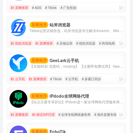
莫卿推荐
# ADS
# Tiktok
# 广告投放
站斧浏览器
莫卿推荐
Tiktok运营店铺首选，站斧浏览器专注解决Amazon、Wish、eBay、Shopee、Lazada等跨境电商账号安全管理问题。为电商卖家提供专业的店铺安全提速运营方案，支持定制化提供服务,利用专业技术团队让跨境更安全高效。
指纹浏览器
莫卿推荐
# 店铺运营
# 指纹浏览器
# 跨境电商
GeeLark云手机
莫卿推荐
【充值85折 优惠码：moqing】 【注册即免费试用】 GeeLark云手机支持单个账户建立建立多台手机，并且支持多窗口同步操作、直播、AI视频编辑、TikTok自动化等等
云手机
莫卿推荐
# Tiktok
# 云手机
# 多窗口同步
IPdodo全球网络代理
莫卿推荐
【站点注册专享折扣】IPdodo是一家全球网络代理服务商，品牌主营产品包括tiktok直播专线、静态住宅/数据中心代理、动态住宅/数据中心代理。目前，已为1000+个人及企业用户提供全场景、全设备跨境网络专业解决方案。
莫卿推荐
静态ISP代理
# 全球专线网络服务商
# 海外直播专线
# 静态i
EchoTik
莫卿推荐