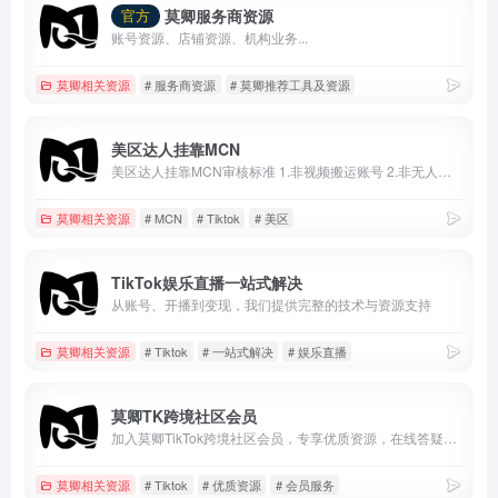
莫卿服务商资源
官方
账号资源、店铺资源、机构业务...
莫卿相关资源
# 服务商资源
# 莫卿推荐工具及资源
美区达人挂靠MCN
美区达人挂靠MCN审核标准 1.非视频搬运账号 2.非无人直播账号 3.粉丝达到1000并且已经开通电商权限 4.现有挂车视频3条 5.7天内正常发布作品
莫卿相关资源
# MCN
# Tiktok
# 美区
TikTok娱乐直播一站式解决
从账号、开播到变现，我们提供完整的技术与资源支持
莫卿相关资源
# Tiktok
# 一站式解决
# 娱乐直播
莫卿TK跨境社区会员
加入莫卿TikTok跨境社区会员，专享优质资源，在线答疑服务
莫卿相关资源
# Tiktok
# 优质资源
# 会员服务