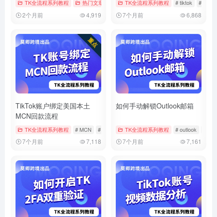
TK全流程系列教程
热门文章
# tiktok
TK全流程系列教程
# 实名
# 实名认证
# tiktok
# 中视
2个月前
4,919
7个月前
6,868
TikTok账户绑定美国本土
如何手动解锁Outlook邮箱
MCN回款流程
TK全流程系列教程
# MCN
# tiktok
# 回款
TK全流程系列教程
# outlook
# 微
7个月前
7,118
7个月前
7,161