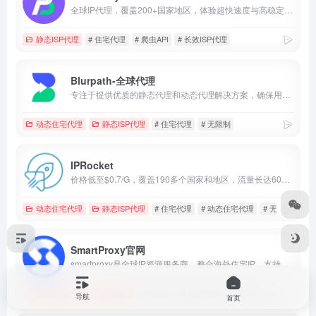
全球IP代理，覆盖200+国家地区，体验超快速度与高稳定性。
静态ISP代理
# 住宅代理
# 爬虫API
# 长效ISP代理
Blurpath-全球代理
专注于提供优质的静态代理和动态代理解决方案，确保用户享受到高速、稳定的网络连接体验。无论是需要长期固定IP地址进行稳定数据访问的用户，还是频繁更换IP以规避限制的数据采集和网络安全测试用户，我们的服务都能满足您的需求，保障连接的可靠性和安全性。
动态住宅代理
静态ISP代理
# 住宅代理
# 无限制
IPRocket
价格低至$0.7/G，覆盖190多个国家和地区，流量长达60天有效期，双IP池满足不同需求，提供试用，购买前可以先体验，支持HTTP(S)和SOCKS5，专门的客户经理提供24/7客户支持，100%匿名的住宅代理，根据需求使用，无效IP不计费
动态住宅代理
静态ISP代理
# 住宅代理
# 动态住宅代理
# 无带宽限制
SmartProxy官网
smartproxy是全球IP资源服务商，整合海外住宅IP，支持HTTP/SOCKS5协议，自定义州/IP时效/城市，适用于数据采集、问卷调查、品牌保护、跨境电商等应用场景，价格便宜，可根据业务定制合适的解决方案。
动态住宅代理
网络资源
# 美国IP，高质量IP池，遍布全球，smartproxy
导航
首页