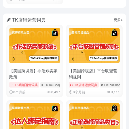
TK店铺运营词典
更多+
【美国跨境店】非活跃卖家
【美国跨境店】平台联盟营
政策
销规则
TK店铺运营词典
# TikTokShop
# 假期模式
TK店铺运营词典
# 店铺运营
# TikTokShop
#
8个月前
8,497
8个月前
9,111