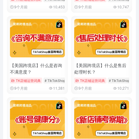
9个月前
10,453
9个月前
10,747
【美国跨境店】什么是咨询
【美国跨境店】什么是售后
不满意度？
处理时长？
TK店铺运营词典
# TikTokShop
# 咨询不满意度
TK店铺运营词典
# 售后服务
# TikTokShop
#
9个月前
11,381
9个月前
10,271