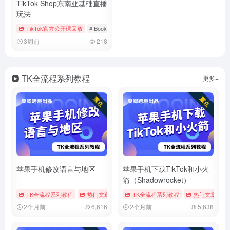
TikTok Shop东南亚基础直播
玩法
TikTok官方公开课回放
# Bookings & Vouchers
# tiktok
# 厨房用品
3周前
218
TK全流程系列教程
更多+
苹果手机修改语言与地区
苹果手机下载TikTok和小火
箭（Shadowrocket）
TK全流程系列教程
热门文章
# tiktok
TK全流程系列教程
# 修改地区
# 修改时区
热门文章
# 
2个月前
6,616
2个月前
5,638