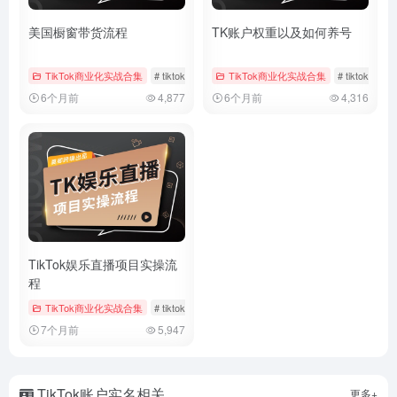
美国橱窗带货流程
TK账户权重以及如何养号
TikTok商业化实战合集
# tiktok
# 带货回款
TikTok商业化实战合集
# 带货流程
# tiktok
# 
6个月前
4,877
6个月前
4,316
TikTok娱乐直播项目实操流
程
TikTok商业化实战合集
# tiktok
# TikTok直播运营
# 娱乐直播
7个月前
5,947
TikTok账户实名相关
更多+