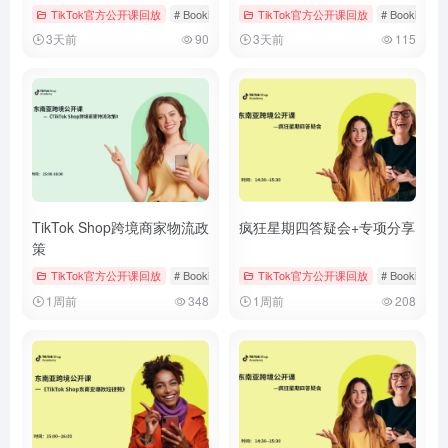
TikTok官方公开课回放
# Bookings & Vouchers
TikTok官方公开课回放
# tiktok
# 厨房用品
# Bookings &
3天前
90
3天前
115
TikTok Shop跨境商家物流政
疯狂星期四答疑会+专项分享
策
TikTok官方公开课回放
# Bookings & Vouchers
TikTok官方公开课回放
# tiktok
# 厨房用品
# Bookings &
1周前
348
1周前
208