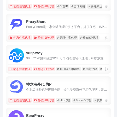
动态住宅代理
静态ISP代理
# 代理IP
# 全球网络
# 多账户运营
ProxyShare
ProxyShare是一家全球代理IP服务平台，提供住宅、ISP及数据中心代理，适用于数据采集、市场研究和跨境业务。
动态住宅代理
静态ISP代理
# 无限住宅代理
# 长效ISP代理
985prxoy
985Proxy拥有超过9200万个动态住宅代理池，可以放置在您选择的任何国家、州、省、市和运营商，以及超过2000万个高稳定性和速度的原生静态住宅。该产品可用于店群运营、账号经营，SEO/AS0优化、模拟应用、游戏工作、业务测量、营销推广和其他需求场景
动态住宅代理
静态ISP代理
# TikTok专用网络
# 住宅代理
# 全球http代
神龙海外代理IP
企业级海外代理IP服务商，提供专项海外动态代理IP，覆盖全球200+地区9000万IP，价格低至￥6.4/GB起，注册即送1G动态流量~
动态住宅代理
静态ISP代理
# http代理
# Socks5代理
# 优质IP资源
BestProxy