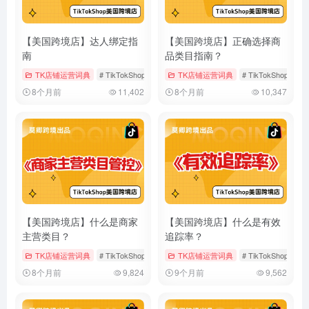
【美国跨境店】达人绑定指
【美国跨境店】正确选择商
南
品类目指南？
TK店铺运营词典
# TikTokShop
# 官方达人账号
TK店铺运营词典
# 渠道经营账号
# TikTokShop
#
8个月前
11,402
8个月前
10,347
【美国跨境店】什么是商家
【美国跨境店】什么是有效
主营类目？
追踪率？
TK店铺运营词典
# TikTokShop
# 主营类目
TK店铺运营词典
# 多主营类目
# TikTokShop
#
8个月前
9,824
9个月前
9,562