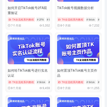
如何开启TikTok账号2FA双
TikTok账号视频数据分析
重验证
TK全流程系列教程
# 2FA
# tiktok
# 双重验证
TK全流程系列教程
# tiktok
# 数据
7个月前
5,352
8个月前
7,232
如何给TikTok账号进行实名
如何置顶TikTok账号主页作
认证
品
TK全流程系列教程
# tiktok
# 官方帐户实名
TK全流程系列教程
# 实名
# tiktok
# 作品
8个月前
9,459
8个月前
11,255