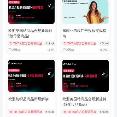
欧盟英国站商品合规新规解
东南亚跨境广告投放实战指
读(母婴商品)
南
TikTok官方公开课回放
# tiktok
# 官方公开课回放
TikTok官方公开课回放
# 母婴用品
# Bookings &
2周前
92
2周前
282
欧盟纺织品商品新规解读
欧盟英国站商品合规新规解
读(化妆品商品)
TikTok官方公开课回放
# tiktok
# 儿童时尚
TikTok官方公开课回放
# 女装与女士内衣
# tiktok
#