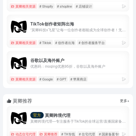
莫卿相关资源
# Shopify
# shopline
# 店铺设计
TikTok创作者矩阵出海
“莫卿科技x飞星”让每一位创作者都能成为全球创作者！无需考虑IP问题、账号关联问题、设备安全问题，通过创作者内容出海平台，快速发布作品，布局全球媒体。操作成本极低，已经收获了众多头部创作者的一致好评！
莫卿相关资源
# Tiktok
# 创作者出海
# 创作者服务平台
谷歌以及海外账户
优惠码：moqing优惠95折，谷歌以及海外账户
莫卿相关资源
# Google
# GPT
# 苹果商店
莫卿推荐
更多+
莫卿跨境代理
官方
莫卿跨境代理—专注服务于TikTok的全球运营/直播国家备案线路
动态住宅代理
莫卿推荐
# TK专线
# 住宅代理
# 国家备案专线