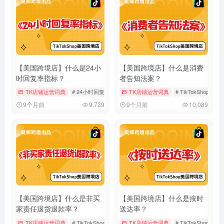
【美国跨境店】什么是24小
【美国跨境店】什么是消费
时回复率指标？
者告知法案？
TK店铺运营词典
# 24小时回复率
# TikTokShop
TK店铺运营词典
# 客户服务
# TikTokShop
#
9个月前
9,739
9个月前
10,089
【美国跨境店】什么是非买
【美国跨境店】什么是按时
家责任退货退款率？
送达率？
TK店铺运营词典
# TikTokShop
# 店铺运营
TK店铺运营词典
# 美国跨境店
# TikTokShop
#