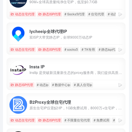
90M+全球高质量纯净住宅IP，低至$0.7/GB
动态住宅代理
静态ISP代理
# Socks5代理
# 住宅代理
# 动态IP代理
lycheeip全球代理IP
双ISP大带宽静态IP，全球9000万动态IP
动态住宅代理
静态ISP代理
# socks5
# TK专用
# 静态isp代理
Insta IP
InstIp 是突破新流量新生态的proxy服务商，我们提供高质量低价格的静态住宅 IP 和动态代理、tk直播专线vps确保账号安全、稳定运营。我们适用于社媒矩阵、账号养号、涨粉引流等多种场景，助力跨境商家拓展全球市场。
静态ISP代理
# 动态ip
# 数据中心ip
# 真人住宅ip
B2Proxy全球住宅代理
原生住宅IP仅需$2/IP，1GB免费试用，8000万+住宅IP，住宅代理首购5GB仅$8+100%全额返还！不限量仅$10/小时！
动态住宅代理
静态ISP代理
# 不限量住宅代理
# 免费试用
# 首单全返