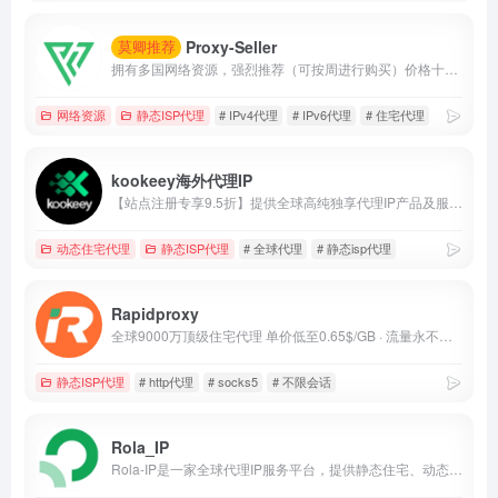
Proxy-Seller
莫卿推荐
拥有多国网络资源，强烈推荐（可按周进行购买）价格十分厚道。
网络资源
静态ISP代理
# IPv4代理
# IPv6代理
# 住宅代理
kookeey海外代理IP
【站点注册专享9.5折】提供全球高纯独享代理IP产品及服务，针对不同业务进行资源筛选，助力用户业务成功出海。
动态住宅代理
静态ISP代理
# 全球代理
# 静态isp代理
Rapidproxy
全球9000万顶级住宅代理 单价低至0.65$/GB · 流量永不过期 · 不限会话连接 · 支持HTTP(S)/SOCKS5 覆盖200+国家 · 平均响应 &lt;0.35秒 · 在线率99.9%
静态ISP代理
# http代理
# socks5
# 不限会话
Rola_IP
Rola-IP是一家全球代理IP服务平台，提供静态住宅、动态住宅、机房及移动代理，适用于数据采集、广告验证和跨区域访问。