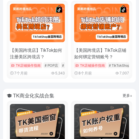
【美国跨境店】TikTok如何
【美国跨境店】TikTok店铺
注册美区跨境店？
如何绑定营销账号？
TK店铺操作指南
# POP店
# TikTokShop
TK店铺操作指南
# 入驻流程
# TikTokShop
#
7个月前
5,343
8个月前
7,007
TK商业化实战合集
更多+