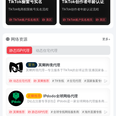
TikTok橱窗号实名
TikTok创作者年龄认证
TikTok电商权限账号实名流程
TikTok创作者年龄认证流程
TikTok账户实名相关
美区
# Tiktok
TikTok账户实名相关
# 橱窗号实名
# 账户实名
美区
# Tik
详情
详情
网络资源
更多+
静态ISP代理
动态住宅代理
莫卿跨境代理
官方
莫卿跨境代理—专注服务于TikTok的全球运营/直播国家备案线路
动态住宅代理
莫卿推荐
# TK专线
# 住宅代理
# 国家备案专线
IPdodo全球网络代理
莫卿推荐
【站点注册专享折扣】IPdodo是一家全球网络代理服务商，品牌主营产品包括tiktok直播专线、静态住宅/数据中心代理、动态住宅/数据中心代理。目前，已为1000+个人及企业用户提供全场景、全设备跨境网络专业解决方案。
莫卿推荐
静态ISP代理
# 全球专线网络服务商
# 海外直播专线
# 静态i