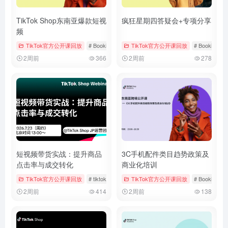
TikTok Shop东南亚爆款短视
疯狂星期四答疑会+专项分享
频
TikTok官方公开课回放
# Bookings & Vouchers
TikTok官方公开课回放
# tiktok
# 厨房用品
# Bookings &
2周前
366
2周前
278
短视频带货实战：提升商品
3C手机配件类目趋势政策及
点击率与成交转化
商业化培训
TikTok官方公开课回放
# tiktok
# 厨房用品
TikTok官方公开课回放
# 官方公开课回放
# Bookings &
2周前
414
2周前
138