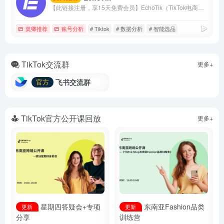
【此链接注册，享15天免费会员】EchoTik（TikTok电商数据助手）致力于帮助卖家和电商创作者，通过数据实现智能选品、达人分析、直播间分析。
莫卿推荐
账号分析
# Tiktok
# 数据分析
# 智能选品
TikTok交流群
更多+
飞书交流群
官方
TikTok官方公开课回放
更多+
星期四答疑会+专项
东南亚Fashion品类
更新
更新
分享
训练营