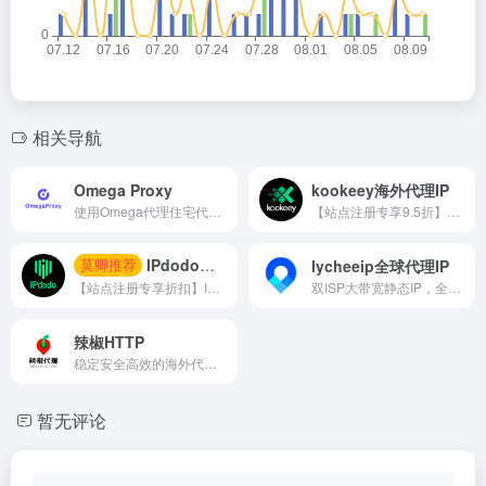
相关导航
Omega Proxy
kookeey海外代理IP
使用Omega代理住宅代理轻松收集Web数据，在全球220多个国家和城市级别的地区拥有6200多万个ip，纯度高 重复率低 每天更新速度高
【站点注册专享9.5折】提供全球高纯独享代理IP产品及服务，针对不同业务进行资源筛选，助力用户业务成功出海。
lycheeip全球代理IP
IPdodo全球网络代理
莫卿推荐
双ISP大带宽静态IP，全球9000万动态IP
【站点注册专享折扣】IPdodo是一家全球网络代理服务商，品牌主营产品包括tiktok直播专线、静态住宅/数据中心代理、动态住宅/数据中心代理。目前，已为1000+个人及企业用户提供全场景、全设备跨境网络专业解决方案。
辣椒HTTP
稳定安全高效的海外代理IP，全球190+国家或地区资源，新用户免费领63.5元礼包。
暂无评论