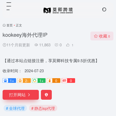
首页
•
正文
kookeey海外代理IP
收藏
0
11个月前更新
11,863
0
1
【通过本站点链接注册，享莫卿科技专属9.5折优惠】
收录时间：
2024-07-23
1+
2-
1+
0
0
打开网站
# 全球代理
# 静态isp代理