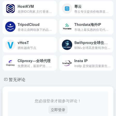
HostKVM
尊云
老牌IDC商家,主打香港、日本等海外VPS主机,均是基于KVM架构主机产品,稳定性不错,在业界具有良好的口碑,适合长期建站用户选择。
尊云专注提供价格厚道，实用稳定的云服务器,香港云服务器,BGP云服务器,双线云服务器,高防云服务器,深圳云服务器,国内云主机。并提供全方位1对1售后服务，是国内领先的云计算基础设施服务提供商。
TripodCloud
Thordata海外IP
香港云鼎网络旗下的品牌。一直以来都是属于比较低调的商家，名声也没GGC搬瓦工这些传统大厂大，路线走的还是低价中低端，提供基于KVM架构VPS，数据中心在圣何塞，国内访问走CN2 GIA线路。
市场上最实惠的住宅代理服务，60M+大型IP池，遍布全球190多个地点，仅需0.65美元/GB
vHosT
Swiftproxy全球住宅IP
拥有越南节点
90M+全球高质量纯净住宅IP，低至$0.7/GB
Cliproxy—全球代理
Insta IP
免费测试，最新IP池，不限流量，套餐永不过期，全球195+国家地区纯净资源。
InstIp 是突破新流量新生态的proxy服务商，我们提供高质量低价格的静态住宅 IP 和动态代理、tk直播专线vps确保账号安全、稳定运营。我们适用于社媒矩阵、账号养号、涨粉引流等多种场景，助力跨境商家拓展全球市场。
暂无评论
您必须登录才能参与评论！
立即登录