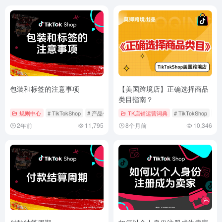
包装和标签的注意事项
【美国跨境店】正确选择商品
类目指南？
规则中心
# TikTokShop
# 产品包装
# 包装和标签
TK店铺运营词典
# TikTokShop
#
2年前
11,795
8个月前
10,346