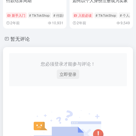
付款结算周期
如何以个人身份注册成为卖家
新手入门
# TikTokShop
# 付款结算
# 结算周期
入驻必读
# TikTokShop
# 个人身
2年前
10,931
2年前
9,549
暂无评论
您必须登录才能参与评论！
立即登录