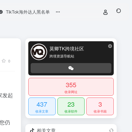
TikTok海外达人黑名单
莫卿TK跨境社区
跨境资源导航站
0
355
收录网址
家发起
437
23
3
收录文章
收录软件
收录书籍
您仍
相关文章