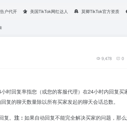
广告户代开
美国TikTok网红达人
莫卿TikTok官方资质
读
9,478
0
4小时回复率指您（或您的客服代理）在24小时内回复买
内回复的聊天数量除以所有买家发起的聊天会话总数。
回复。
如果自动回复不能完全解决买家的问题，那么
注：