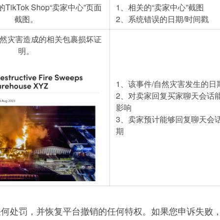
ikTok Shop“卖家中心”页面
1、相关的“卖家中心”截图
截图。
2、系统错误的日期/时间戳
自然灾害造成的相关包裹损坏证
明。
1、该事件/自然灾害发生的日
2、对卖家回复买家聊天会话
影响
3、卖家预计能够回复聊天会
期
任何处罚，并恢复平台撤销的任何特权。如果您申诉失败