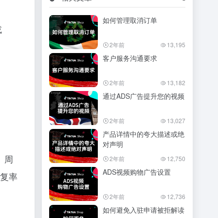
如何管理取消订单
或
2年前
13,195
客户服务沟通要求
2年前
13,182
通过ADS广告提升您的视频
2年前
13,027
产品详情中的夸大描述或绝
对声明
、周
2年前
12,750
ADS视频购物广告设置
回复率
2年前
12,736
如何避免入驻申请被拒解读