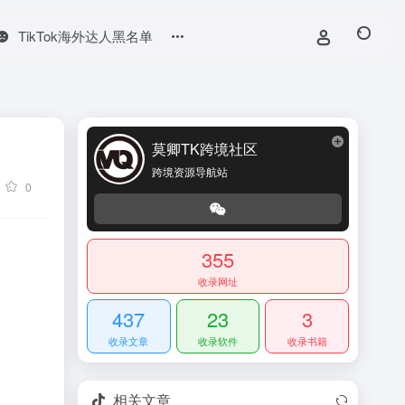
TikTok海外达人黑名单
莫卿TK跨境社区
跨境资源导航站
0
355
收录网址
437
23
3
收录文章
收录软件
收录书籍
相关文章