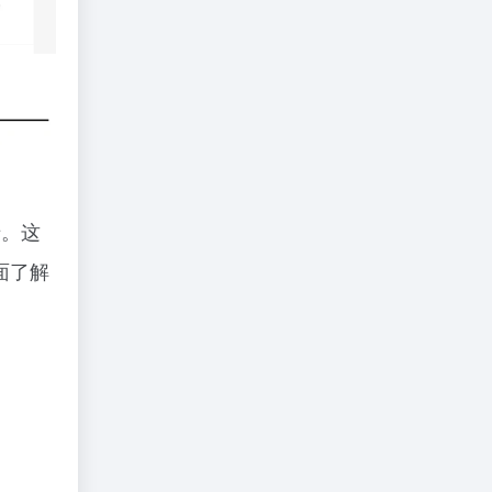
卡。这
面了解