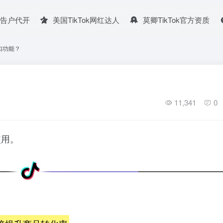
广告户代开
美国TikTok网红达人
莫卿TikTok官方资质
扣功能？
11,341
0
使用。