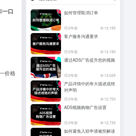
和
一口
如何管理取消订单
2年前
13,195
客户服务沟通要求
2年前
13,180
通过ADS广告提升您的视频
同一价格
2年前
13,026
产品详情中的夸大描述或绝
对声明
2年前
12,750
ADS视频购物广告设置
2年前
12,735
如何避免入驻申请被拒解读