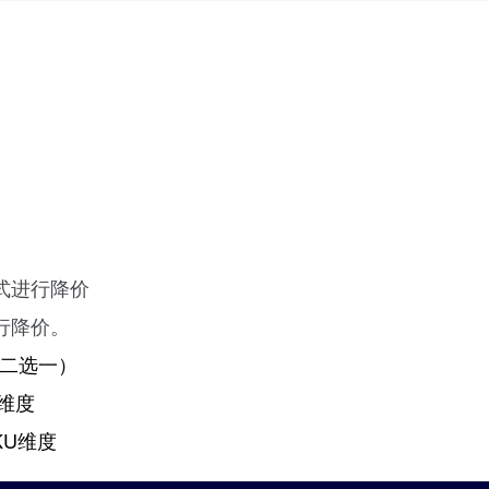
式进行降价
行降价。
能二选一）
U维度
KU维度