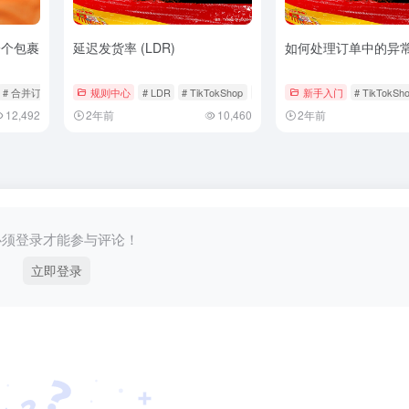
一个包裹
延迟发货率 (LDR)
如何处理订单中的异
# 合并订单
# 爱尔兰本土店
规则中心
# LDR
# TikTokShop
# 延迟发货率
新手入门
# TikTokSh
12,492
2年前
10,460
2年前
必须登录才能参与评论！
立即登录