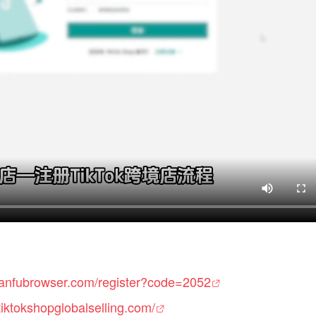
hanfubrowser.com/register?code=2052
r.tiktokshopglobalselling.com/