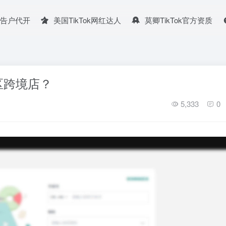
广告户代开
美国TikTok网红达人
莫卿TikTok官方资质
区跨境店？
5,333
0