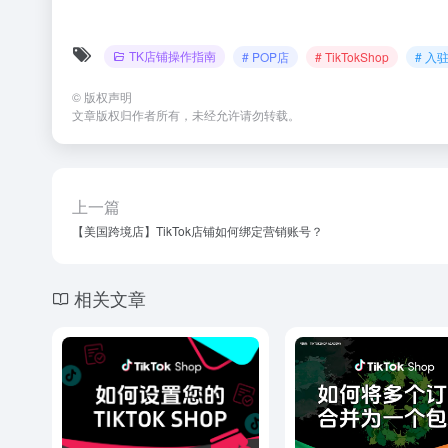
TK店铺操作指南
# POP店
# TikTokShop
# 入
©
版权声明
文章版权归作者所有，未经允许请勿转载。
上一篇
【美国跨境店】TikTok店铺如何绑定营销账号？
相关文章