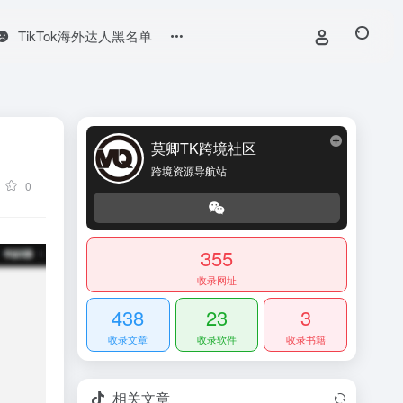
TikTok海外达人黑名单
莫卿TK跨境社区
跨境资源导航站
0
355
收录网址
438
23
3
收录文章
收录软件
收录书籍
相关文章