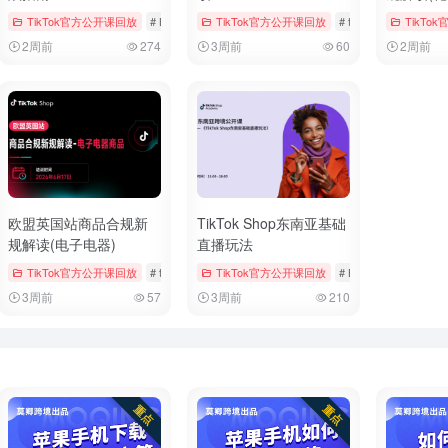
# 官方公开课回放
TikTok官方公开课回放
# 母婴用品
# Bookings & Vouchers
TikTok官方公开课回放
# tiktok
# 厨房用品
# tiktok
# 儿童时尚
TikTo
2周前
274
3周前
60
2周前
欧盟英国站商品合规新
TikTok Shop东南亚基础
规解读(电子电器)
直播玩法
# 官方公开课回放
TikTok官方公开课回放
# 玩具
# tiktok
# 官方公开课回放
TikTok官方公开课回放
# 手机与数码
# Bookings & Voucher
3周前
57
3周前
210