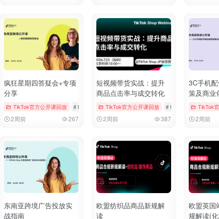
疯狂星期四答疑会+专项
短视频带货实战：提升
3C手机
分享
商品点击率与成交转化
策及商业
ngs & Vouchers
TikTok官方公开课回放
# tiktok
# 厨房用品
# Bookings & Vouchers
TikTok官方公开课回放
# tiktok
# 厨房用品
# tiktok
# 厨房用品
TikTo
2周前
267
2周前
387
2周前
东南亚跨境广告投放实
欧盟纺织品商品新规解
欧盟英国
战指南
读
规解读(化