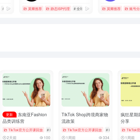
# 云手机
# 多窗口同步
莫卿推荐
静态ISP代理
# 全球专线网络服务商
莫卿推荐
# 海外直播专线
账号分
东南亚Fashion
TikTok Shop跨境商家物
疯狂星期
更新
品类训练营
流政策
分享
ngs & Vouchers
TikTok官方公开课回放
# tiktok
# 厨房用品
# Bookings & Vouchers
TikTok官方公开课回放
# tiktok
# 厨房用品
# Bookings & Voucher
TikTo
2天前
100
1周前
334
1周前