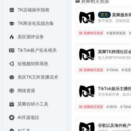
莫卿相关资源
TK店铺操作指南
莫卿服务
官方
TK商业化实战合集
莫卿相关资源
# 服务商资源
美区测评业务
TikTok账户实名相关
莫卿TK跨境社区
短视频矩阵系统
莫卿相关资源
# Tiktok
# 优
美区TK王炸直播话术
TikTok娱乐主播
网络资源
莫卿自研小工具
莫卿相关资源
# MCN
# Tikto
AI开源项目
谷歌以及海外账户
AI工具