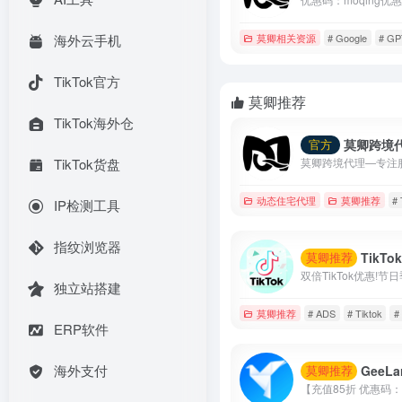
莫卿相关资源
# Google
# GP
海外云手机
TikTok官方
莫卿推荐
TikTok海外仓
莫卿跨境
官方
TikTok货盘
动态住宅代理
莫卿推荐
#
IP检测工具
指纹浏览器
TikTok个人
莫卿推荐
独立站搭建
莫卿推荐
# ADS
# Tiktok
#
ERP软件
海外支付
GeeLark云
莫卿推荐