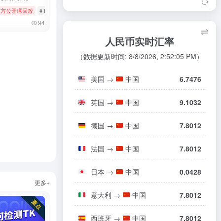
如何申请品牌资质（日本）
08/06
容至短视频板块
k官方公开课回放
# 女装与女士内衣
# tiktok
# 官方公开课回放
# 美妆个护
TikTok Shop商家绩效评估政策
08/06
19
94
SHEIN去年净收入达321亿美元；亚马
8
（日本）
逊二季度利润同比大增245%；TikTok ...
人民币实时汇率
玩具商品合规指南（欧盟/英国）
08/05
20
东南亚电商乱斗：TikTok一年翻4倍，S
9
（数据更新时间: 8/8/2026, 2:52:05 PM）
hopee和Lazada慌了
TikTok东南亚裁员惊动印尼政府 印尼2
10
美国
→
中国
6.7476
00员工接受补偿方案离职
TikTok 在美停止服务，美区 iOS、安卓
11
英国
→
中国
9.1032
已下架
德国
→
中国
7.8012
s
# tiktok
# 厨房用品
法国
→
中国
7.8012
日本
→
中国
0.0428
更多+
意大利
→
中国
7.8012
西班牙
→
中国
7.8012