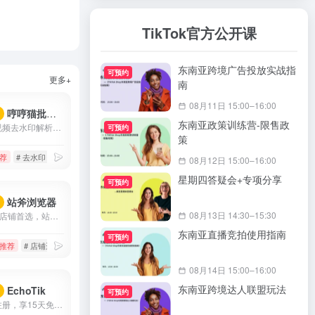
TikTok官方公开课
东南亚跨境广告投放实战指
可预约
更多+
南
08月11日 15:00–16:00
哼哼猫批量下载去水印
荐
东南亚政策训练营-限售政
哼哼猫短视频去水印解析下载工具,支持解析抖音、快手、火山、西瓜、小红书、美拍、淘宝、QQ看点等上百个平台的视频,提取出来的视频无水印,可以免费、快速、方便地将视频去水印保存到手机相册、电脑本地,除了单个视频提取,还支持一键批量去水印提取作者所有视频.
可预约
策
荐
# 去水印
# 快手视频下载
# 快手视频去水印
08月12日 15:00–16:00
星期四答疑会+专项分享
可预约
站斧浏览器
荐
08月13日 14:30–15:30
Tiktok运营店铺首选，站斧浏览器专注解决Amazon、Wish、eBay、Shopee、Lazada等跨境电商账号安全管理问题。为电商卖家提供专业的店铺安全提速运营方案，支持定制化提供服务,利用专业技术团队让跨境更安全高效。
东南亚直播竞拍使用指南
可预约
推荐
# 店铺运营
# 指纹浏览器
# 跨境电商
08月14日 15:00–16:00
东南亚跨境达人联盟玩法
EchoTik
荐
可预约
【此链接注册，享15天免费会员】EchoTik（TikTok电商数据助手）致力于帮助卖家和电商创作者，通过数据实现智能选品、达人分析、直播间分析。