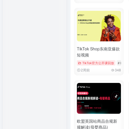
TikTok Shop东南亚爆款
短视频
TikTok官方公开课回放
# Booki
2周前
348
欧盟英国站商品合规新
规解读(母婴商品)