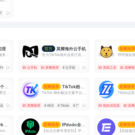
T
# 苹果商店
代理
莫卿海外云手机
官方
莫卿推
莫卿跨境代理—专注服务于TikTok的全球运营/直播国家备案线路
专为TikTok海外业务打造的高性能云手机平台，覆盖账号运营、内容创作、直播带货与矩阵管理等核心场景。
 TK专线
# 住宅代理
云手机
# 国家备案专线
莫卿推荐
# 云手机
# 低成本
# 海外云手机
剪辑工具
莫卿推
折扣户
TikTok粉丝增长优化
莫卿推荐
莫卿推
双倍TikTok优惠!节日季五折优惠券(最高50美元)+200美元获得200美元/500美元获得500美元.....最高6000美元优惠券
TikTok 增长解决方案平台 覆盖广告投放、涨粉运营、直播互动、内容优化与智能数据分析， 帮助品牌快速提升曝光、流量与转化效率。
 品牌知名度
莫卿推荐
# ADS
# Tiktok
# 广告投放
指纹浏览器
莫卿
手机
IPdodo全球网络代理
莫卿推荐
莫卿推
【充值85折 优惠码：moqing】 【注册即免费试用】 GeeLark云手机支持单个账户建立建立多台手机，并且支持多窗口同步操作、直播、AI视频编辑、TikTok自动化等等
【站点注册专享折扣】IPdodo是一家全球网络代理服务商，品牌主营产品包括tiktok直播专线、静态住宅/数据中心代理、动态住宅/数据中心代理。目前，已为1000+个人及企业用户提供全场景、全设备跨境网络专业解决方案。