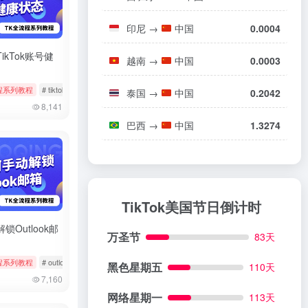
印尼
→
中国
0.0004
ikTok账号健
越南
→
中国
0.0003
程系列教程
# 小火箭
# tiktok
# 健康状态
# 状态检测
泰国
→
中国
0.2042
8,141
巴西
→
中国
1.3274
TikTok美国节日倒计时
锁Outlook邮
万圣节
83天
程系列教程
# outlook
# 微软邮箱
# 解除锁定
黑色星期五
110天
7,160
网络星期一
113天