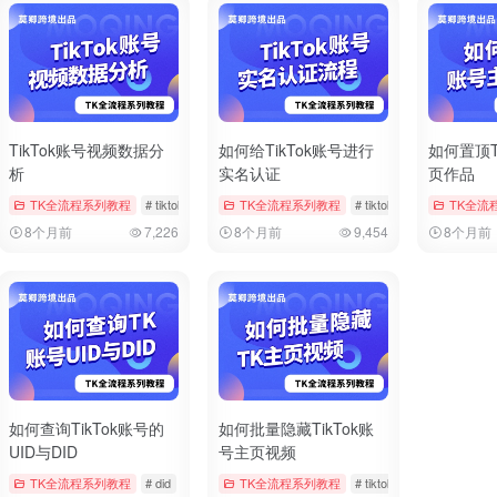
TikTok账号视频数据分
如何给TikTok账号进行
如何置顶T
析
实名认证
页作品
iktok
TK全流程系列教程
# 双重验证
# tiktok
# 数据分析
TK全流程系列教程
# 视频数据
# tiktok
# 官方帐户实名
TK全流
8个月前
7,226
8个月前
9,454
8个月前
如何查询TikTok账号的
如何批量隐藏TikTok账
UID与DID
号主页视频
 注册时间
TK全流程系列教程
# 账号信息
# did
# tiktok
# uid
TK全流程系列教程
# tiktok
# 批量管理
#