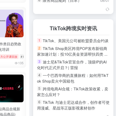
限售商品规则（日本）
08/07
用户之声 (VoC) 使用指南（英
08/07
7
国）
用户之声 (VoC) 使用指南（欧
08/07
8
盟）
TikTok跨境实时资讯
【东南亚】规则速递
08/07
9
TikTok、美国元公司被欧盟委员会约谈
1
非原创内容（东南亚）
08/06
10
配件类目趋势政
TikTok Shop美区跨境POP发布新锐商
2
化培训
商家安全中心（东南亚）
08/06
11
家加速计划：投10亿美金资源帮扶四类 ...
k官方公开课回放
# 官方公开课回放
# Bookings & Vouchers
# tiktok
# 厨房用品
内容授权工具指南（东南亚）
08/06
12
迪士尼&TikTok官宣合作，顶级IP的AI
3
135
100%正品保障标签解读（东南
08/06
13
化时代正式开启？| 雷报
亚）
一个巴西华商的直播旅程：如何用TikT
4
TikTok Shop Mall政策（东南亚）
08/06
14
ok Shop卖火中国箱包
禁售商品规则（英国）
08/06
15
跨境电商AI合规：TikTok政策收紧，卖
5
家怎么应对？
禁售商品政策（欧盟）
08/06
16
TikTok 与迪士尼达成合作，创作者可使
6
TikTok Shop商家负余额规则（欧
08/06
17
用漫威、星战等正版影视素材创作
盟）
站商品合规新
妆品商品)
Disney+与TikTok合作引入粉丝创作内
7
18