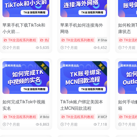
苹果手机下载TikTok和
苹果手机如何连接海外
如何检测T
小火箭
网络
康状态
（Shadowrocket）
章
# tiktok
TK全流程系列教程
# 修改地区
# 修改时区
热门文章
# AppStore
TK全流程系列教程
# Shadowrocket
# Shadowrocket
# tiktok
TK全流
# tiktok
2个月前
5,635
7个月前
6,452
7个月前
如何完成TikTok中视频
TikTok账户绑定美国本
如何手动解
实名
土MCN回款流程
箱
章
# tiktok
TK全流程系列教程
# 实名
# 实名认证
# tiktok
# 中视频
TK全流程系列教程
# 实名
# MCN
# tiktok
TK全流
# 回款
7个月前
6,863
7个月前
7,118
7个月前