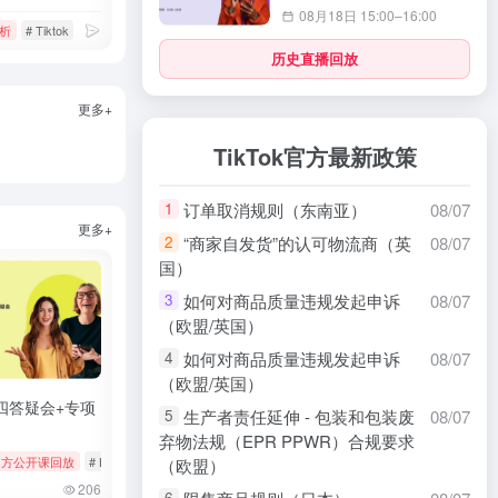
08月18日 15:00–16:00
析
# 静态isp代理
# Tiktok
# 数据分析
# 智能选品
历史直播回放
更多+
TikTok官方最新政策
订单取消规则（东南亚）
08/07
1
更多+
“商家自发货”的认可物流商（英
08/07
2
国）
如何对商品质量违规发起申诉
08/07
3
（欧盟/英国）
如何对商品质量违规发起申诉
08/07
4
（欧盟/英国）
四答疑会+专项
生产者责任延伸 - 包装和包装废
08/07
5
弃物法规（EPR PPWR）合规要求
s
k官方公开课回放
# tiktok
# 厨房用品
# Bookings & Vouchers
# tiktok
# 厨房用品
（欧盟）
206
6