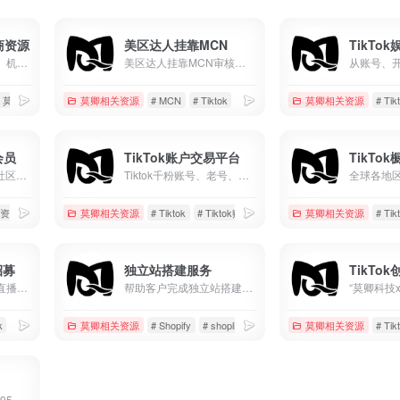
美区达人挂靠MCN
商资源
美区达人挂靠MCN审核标准 1.非视频搬运账号 2.非无人直播账号 3.粉丝达到1000并且已经开通电商权限 4.现有挂车视频3条 5.7天内正常发布作品
账号资源、店铺资源、机构业务...
# 莫卿推荐工具及资源
莫卿相关资源
# MCN
# Tiktok
# 美区
莫卿相关资源
# Tik
会员
TikTok账户交易平台
TikTo
加入莫卿TikTok跨境社区会员，专享优质资源，在线答疑服务
Tiktok千粉账号、老号、白号、邮箱号等等，在线交易各种类Tiktok账户
质资源
# 会员服务
莫卿相关资源
# Tiktok
# Tiktok账号
# 千粉账号
莫卿相关资源
# Tik
招募
独立站搭建服务
TikTo
支持居家开播，提供直播设备与账号，专业运营指导，70%高额分成，适合TikTok及海外直播赛道。零经验可入门，长期稳定合作，实现娱乐直播变现。
帮助客户完成独立站搭建、独立站装修、独立站维护等
k
# 娱乐直播
莫卿相关资源
# Shopify
# shopline
# 店铺设计
莫卿相关资源
# Tik
优惠码：moqing优惠95折，谷歌以及海外账户