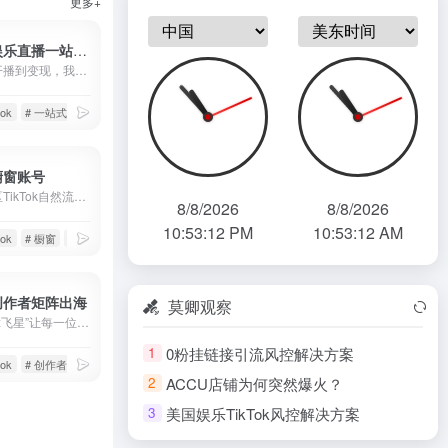
更多+
TikTok娱乐直播一站式解决
从账号、开播到变现，我们提供完整的技术与资源支持
tok
# 一站式解决
# 娱乐直播
k橱窗账号
全球各地区TikTok自然流高占比橱窗账号
8/8/2026
8/8/2026
10:53:13 PM
10:53:13 AM
tok
# 橱窗
# 橱窗账号
k创作者矩阵出海
莫卿观察
“莫卿科技x飞星”让每一位创作者都能成为全球创作者！无需考虑IP问题、账号关联问题、设备安全问题，通过创作者内容出海平台，快速发布作品，布局全球媒体。操作成本极低，已经收获了众多头部创作者的一致好评！
0粉挂链接引流风控解决方案
1
tok
# 创作者出海
# 创作者服务平台
ACCU店铺为何突然爆火？
2
美国娱乐TikTok风控解决方案
3