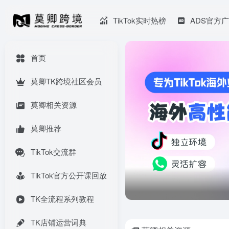
TikTok实时热榜
ADS官方
首页
莫卿TK跨境社区会员
莫卿相关资源
莫卿推荐
TikTok交流群
TikTok官方公开课回放
TK全流程系列教程
TK店铺运营词典