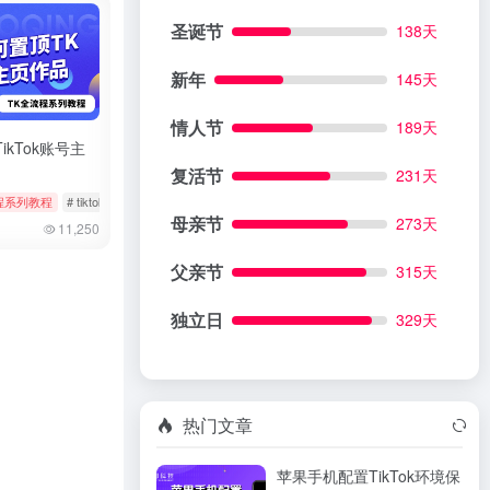
圣诞节
138天
新年
145天
情人节
189天
ikTok账号主
复活节
231天
程系列教程
# 实名
# tiktok
# 作品置顶
# 修改作品
母亲节
273天
11,250
父亲节
315天
独立日
329天
热门文章
苹果手机配置TikTok环境保
 批量隐藏