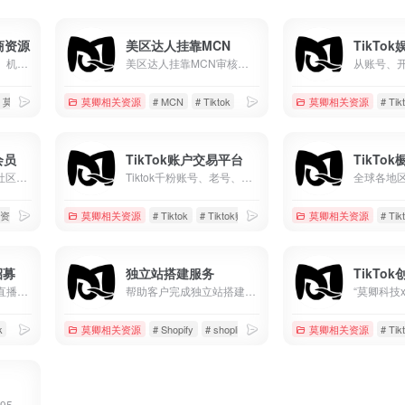
美区达人挂靠MCN
商资源
美区达人挂靠MCN审核标准 1.非视频搬运账号 2.非无人直播账号 3.粉丝达到1000并且已经开通电商权限 4.现有挂车视频3条 5.7天内正常发布作品
账号资源、店铺资源、机构业务...
# 莫卿推荐工具及资源
莫卿相关资源
# MCN
# Tiktok
# 美区
莫卿相关资源
# Tik
会员
TikTok账户交易平台
TikTo
加入莫卿TikTok跨境社区会员，专享优质资源，在线答疑服务
Tiktok千粉账号、老号、白号、邮箱号等等，在线交易各种类Tiktok账户
质资源
# 会员服务
莫卿相关资源
# Tiktok
# Tiktok账号
# 千粉账号
莫卿相关资源
# Tik
招募
独立站搭建服务
TikTo
支持居家开播，提供直播设备与账号，专业运营指导，70%高额分成，适合TikTok及海外直播赛道。零经验可入门，长期稳定合作，实现娱乐直播变现。
帮助客户完成独立站搭建、独立站装修、独立站维护等
k
# 娱乐直播
莫卿相关资源
# Shopify
# shopline
# 店铺设计
莫卿相关资源
# Tik
优惠码：moqing优惠95折，谷歌以及海外账户