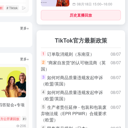
08月18日 15:00–16:00
析
# 静态isp代理
# Tiktok
# 数据分析
# 智能选品
历史直播回放
更多+
TikTok官方最新政策
订单取消规则（东南亚）
08/07
1
更多+
“商家自发货”的认可物流商（英
08/07
2
国）
如何对商品质量违规发起申诉
08/07
3
（欧盟/英国）
如何对商品质量违规发起申诉
08/07
4
（欧盟/英国）
四答疑会+专项
生产者责任延伸 - 包装和包装废
08/07
5
弃物法规（EPR PPWR）合规要求
s
k官方公开课回放
# tiktok
# 厨房用品
# Bookings & Vouchers
# tiktok
# 厨房用品
（欧盟）
206
6