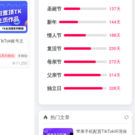
圣诞节
137天
新年
144天
情人节
188天
ikTok账号主
复活节
230天
程系列教程
# 实名
# tiktok
# 作品置顶
# 修改作品
母亲节
272天
11,250
父亲节
314天
独立日
328天
热门文章
苹果手机配置TikTok环境保
 批量隐藏