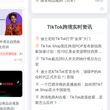
限售商品规则（日本）
08/07
用户之声 (VoC) 使用指南（英
08/07
7
国）
用户之声 (VoC) 使用指南（欧
08/07
8
盟）
TikTok跨境实时资讯
【东南亚】规则速递
08/07
9
迪士尼给TikTok打开“金库”大门
1
非原创内容（东南亚）
08/06
10
配件类目趋势政
TikTok Shop美区跨境POP发布新锐商
2
化培训
商家安全中心（东南亚）
08/06
11
家加速计划：投10亿美金资源帮扶四类 ...
k官方公开课回放
# 官方公开课回放
# Bookings & Vouchers
# tiktok
# 厨房用品
内容授权工具指南（东南亚）
08/06
12
TikTok裁员250人并关闭纳什维尔办公
3
135
100%正品保障标签解读（东南
08/06
13
室
亚）
迪士尼&TikTok官宣合作，顶级IP的AI
4
TikTok Shop Mall政策（东南亚）
08/06
14
化时代正式开启？| 雷报
禁售商品规则（英国）
08/06
15
一个巴西华商的直播旅程：如何用TikT
5
ok Shop卖火中国箱包
禁售商品政策（欧盟）
08/06
16
跨境电商AI合规：TikTok政策收紧，卖
6
TikTok Shop商家负余额规则（欧
08/06
17
家怎么应对？
盟）
站商品合规新
妆品商品)
SHEIN去年净收入达321亿美元；亚马
7
18