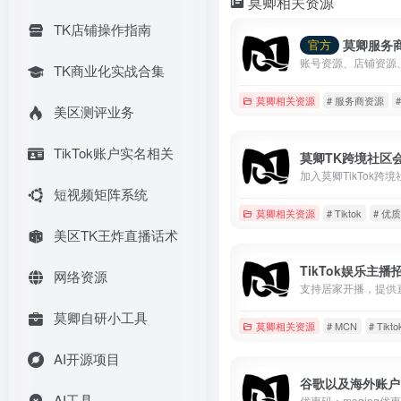
莫卿相关资源
TK店铺操作指南
莫卿服务
官方
TK商业化实战合集
莫卿相关资源
# 服务商资源
美区测评业务
TikTok账户实名相关
莫卿TK跨境社区
短视频矩阵系统
莫卿相关资源
# Tiktok
# 优
美区TK王炸直播话术
TikTok娱乐主播
网络资源
莫卿自研小工具
莫卿相关资源
# MCN
# Tikto
AI开源项目
谷歌以及海外账户
AI工具