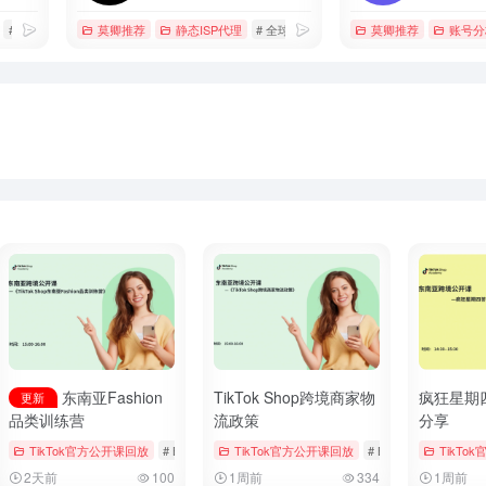
# 云手机
# 多窗口同步
莫卿推荐
静态ISP代理
# 全球专线网络服务商
莫卿推荐
# 海外直播专线
账号分
东南亚Fashion
TikTok Shop跨境商家物
疯狂星期
更新
品类训练营
流政策
分享
ngs & Vouchers
TikTok官方公开课回放
# tiktok
# 厨房用品
# Bookings & Vouchers
TikTok官方公开课回放
# tiktok
# 厨房用品
# Bookings & Voucher
TikTo
2天前
100
1周前
334
1周前