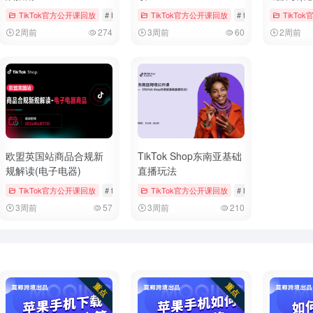
# 官方公开课回放
TikTok官方公开课回放
# 母婴用品
# Bookings & Vouchers
TikTok官方公开课回放
# tiktok
# 厨房用品
# tiktok
# 儿童时尚
TikTo
2周前
274
3周前
60
2周前
欧盟英国站商品合规新
TikTok Shop东南亚基础
规解读(电子电器)
直播玩法
# 官方公开课回放
TikTok官方公开课回放
# 玩具
# tiktok
# 官方公开课回放
TikTok官方公开课回放
# 手机与数码
# Bookings & Voucher
3周前
57
3周前
210