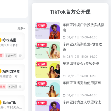
TikTok官方公开课
东南亚跨境广告投放实战指
可预约
更多+
南
08月11日 15:00–16:00
哼哼猫批量下载去水印
荐
东南亚政策训练营-限售政
哼哼猫短视频去水印解析下载工具,支持解析抖音、快手、火山、西瓜、小红书、美拍、淘宝、QQ看点等上百个平台的视频,提取出来的视频无水印,可以免费、快速、方便地将视频去水印保存到手机相册、电脑本地,除了单个视频提取,还支持一键批量去水印提取作者所有视频.
可预约
策
荐
# 去水印
# 快手视频下载
# 快手视频去水印
08月12日 15:00–16:00
星期四答疑会+专项分享
可预约
站斧浏览器
荐
08月13日 14:30–15:30
Tiktok运营店铺首选，站斧浏览器专注解决Amazon、Wish、eBay、Shopee、Lazada等跨境电商账号安全管理问题。为电商卖家提供专业的店铺安全提速运营方案，支持定制化提供服务,利用专业技术团队让跨境更安全高效。
东南亚直播竞拍使用指南
可预约
推荐
# 店铺运营
# 指纹浏览器
# 跨境电商
08月14日 15:00–16:00
东南亚跨境达人联盟玩法
EchoTik
荐
可预约
【此链接注册，享15天免费会员】EchoTik（TikTok电商数据助手）致力于帮助卖家和电商创作者，通过数据实现智能选品、达人分析、直播间分析。