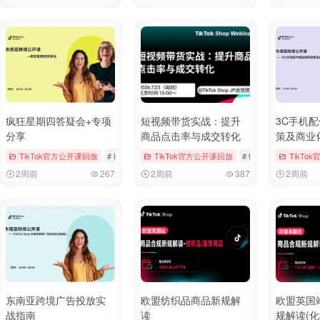
疯狂星期四答疑会+专项
短视频带货实战：提升
3C手机
分享
商品点击率与成交转化
策及商业
ngs & Vouchers
TikTok官方公开课回放
# tiktok
# 厨房用品
# Bookings & Vouchers
TikTok官方公开课回放
# tiktok
# 厨房用品
# tiktok
# 厨房用品
TikTo
2周前
267
2周前
387
2周前
东南亚跨境广告投放实
欧盟纺织品商品新规解
欧盟英国
战指南
读
规解读(化