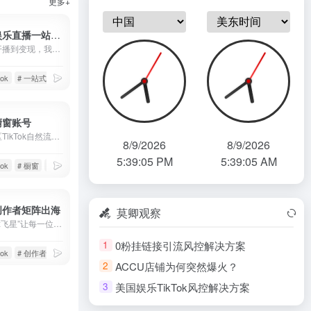
更多+
TikTok娱乐直播一站式解决
从账号、开播到变现，我们提供完整的技术与资源支持
tok
# 一站式解决
# 娱乐直播
k橱窗账号
全球各地区TikTok自然流高占比橱窗账号
8/9/2026
8/9/2026
5:39:07 PM
5:39:07 AM
tok
# 橱窗
# 橱窗账号
k创作者矩阵出海
莫卿观察
“莫卿科技x飞星”让每一位创作者都能成为全球创作者！无需考虑IP问题、账号关联问题、设备安全问题，通过创作者内容出海平台，快速发布作品，布局全球媒体。操作成本极低，已经收获了众多头部创作者的一致好评！
0粉挂链接引流风控解决方案
1
tok
# 创作者出海
# 创作者服务平台
ACCU店铺为何突然爆火？
2
美国娱乐TikTok风控解决方案
3