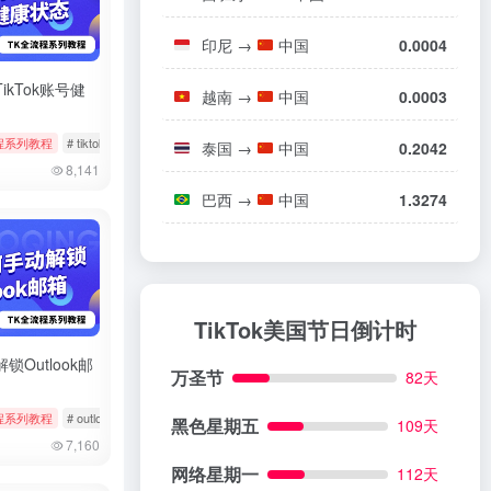
印尼
→
中国
0.0004
ikTok账号健
越南
→
中国
0.0003
程系列教程
# 小火箭
# tiktok
# 健康状态
# 状态检测
泰国
→
中国
0.2042
8,141
巴西
→
中国
1.3274
TikTok美国节日倒计时
锁Outlook邮
万圣节
82天
程系列教程
# outlook
# 微软邮箱
# 解除锁定
黑色星期五
109天
7,160
网络星期一
112天