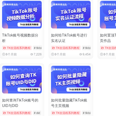
TikTok账号视频数据分
如何给TikTok账号进行
如何置顶T
析
实名认证
页作品
iktok
TK全流程系列教程
# 双重验证
# tiktok
# 数据分析
TK全流程系列教程
# 视频数据
# tiktok
# 官方帐户实名
TK全流
8个月前
7,226
8个月前
9,454
8个月前
如何查询TikTok账号的
如何批量隐藏TikTok账
UID与DID
号主页视频
 注册时间
TK全流程系列教程
# 账号信息
# did
# tiktok
# uid
TK全流程系列教程
# tiktok
# 批量管理
#