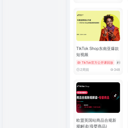
TikTok Shop东南亚爆款
短视频
TikTok官方公开课回放
# Booki
2周前
348
欧盟英国站商品合规新
规解读(母婴商品)