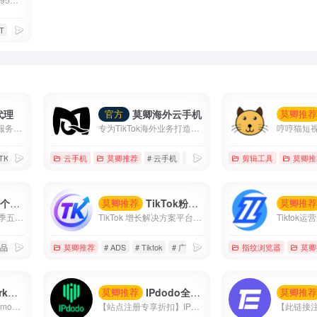
T
# 苹果商店
代理
莫卿海外云手机
官方
莫卿推
莫卿跨境代理—专注服务于TikTok的全球运营/直播国家备案线路
专为TikTok海外业务打造的高性能云手机平台，覆盖账号运营、内容创作、直播带货与矩阵管理等核心场景。
 TK专线
# 住宅代理
云手机
# 国家备案专线
莫卿推荐
# 云手机
# 低成本
# 海外云手机
剪辑工具
莫卿推
折扣户
TikTok粉丝增长优化
莫卿推荐
莫卿推
双倍TikTok优惠!节日季五折优惠券(最高50美元)+200美元获得200美元/500美元获得500美元.....最高6000美元优惠券
TikTok 增长解决方案平台 覆盖广告投放、涨粉运营、直播互动、内容优化与智能数据分析， 帮助品牌快速提升曝光、流量与转化效率。
 品牌知名度
莫卿推荐
# ADS
# Tiktok
# 广告投放
指纹浏览器
莫卿
手机
IPdodo全球网络代理
莫卿推荐
莫卿推
【充值85折 优惠码：moqing】 【注册即免费试用】 GeeLark云手机支持单个账户建立建立多台手机，并且支持多窗口同步操作、直播、AI视频编辑、TikTok自动化等等
【站点注册专享折扣】IPdodo是一家全球网络代理服务商，品牌主营产品包括tiktok直播专线、静态住宅/数据中心代理、动态住宅/数据中心代理。目前，已为1000+个人及企业用户提供全场景、全设备跨境网络专业解决方案。