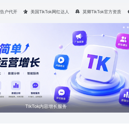
广告户代开
美国TikTok网红达人
莫卿TikTok官方资质
TikTok娱乐直播-主播招募中~