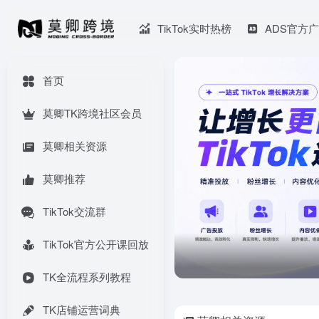
TikTok实时热榜
ADS官方
首页
莫卿TK跨境社区会员
莫卿相关资源
莫卿推荐
TikTok交流群
TikTok官方公开课回放
TK全流程系列教程
TK店铺运营词典