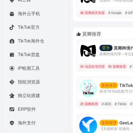
莫卿相关资源
# Google
# GP
海外云手机
TikTok官方
莫卿推荐
TikTok海外仓
莫卿跨境
官方
TikTok货盘
动态住宅代理
莫卿推荐
#
IP检测工具
指纹浏览器
TikTok个人
莫卿推荐
独立站搭建
莫卿推荐
# ADS
# Tiktok
#
ERP软件
海外支付
GeeLark云
莫卿推荐