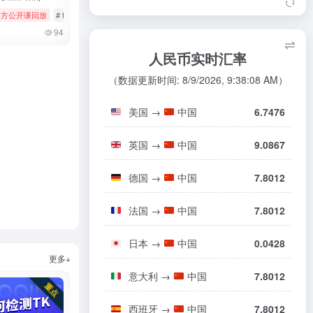
如何申请品牌资质（日本）
08/06
逊二季度利润同比大增245%；TikTok ...
k官方公开课回放
# 女装与女士内衣
# tiktok
# 官方公开课回放
# 美妆个护
TikTok Shop商家绩效评估政策
08/06
19
94
东南亚电商乱斗：TikTok一年翻4倍，S
8
（日本）
hopee和Lazada慌了
人民币实时汇率
玩具商品合规指南（欧盟/英国）
08/05
20
TikTok东南亚裁员惊动印尼政府 印尼2
9
（数据更新时间: 8/9/2026, 9:38:08 AM）
00员工接受补偿方案离职
TikTok 在美停止服务，美区 iOS、安卓
10
美国
→
中国
6.7476
已下架
英国
→
中国
9.0867
德国
→
中国
7.8012
s
# tiktok
# 厨房用品
法国
→
中国
7.8012
日本
→
中国
0.0428
更多+
意大利
→
中国
7.8012
西班牙
→
中国
7.8012