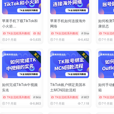
苹果手机下载TikTok和
苹果手机如何连接海外
如何检测T
小火箭
网络
康状态
（Shadowrocket）
章
# tiktok
TK全流程系列教程
# 修改地区
# 修改时区
热门文章
# AppStore
TK全流程系列教程
# Shadowrocket
# Shadowrocket
# tiktok
TK全流
# tiktok
2个月前
5,635
7个月前
6,452
7个月前
如何完成TikTok中视频
TikTok账户绑定美国本
如何手动解
实名
土MCN回款流程
箱
章
# tiktok
TK全流程系列教程
# 实名
# 实名认证
# tiktok
# 中视频
TK全流程系列教程
# 实名
# MCN
# tiktok
TK全流
# 回款
7个月前
6,863
7个月前
7,118
7个月前