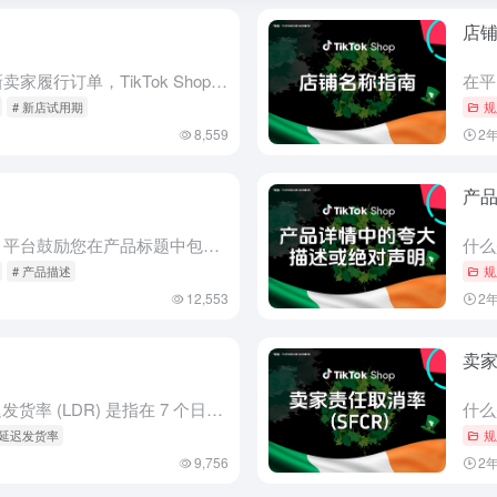
店
新店试用期是多久？ 为了协助新卖家履行订单，TikTok Shop 上的 所有新店铺（包括个人和企业）都将接受试用期，试用期限制如下： 卖家可以接受的每日订单数量， 卖家每天可以上传的产品列表数量，以...
# 新店试用期
规
8,559
2
产
产品名称 产品标题应准确简洁。平台鼓励您在产品标题中包含品牌（前提是您已获得品牌所有者的相关授权）、产品类型、材料、主要功能/特性和数量等信息。 例如，一款产品标题为“Little Lamb Vall...
# 产品描述
规
12,553
2
卖家
什么是延迟发货率 (LDR)？ 延迟发货率 (LDR) 是指在 7 个日历日内，所有订单中超过 3 个工作日 才更新为“已发货”状态的订单所占的百分比。
 延迟发货率
规
9,756
2