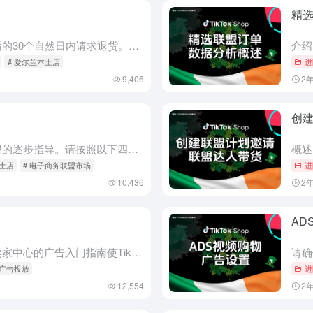
精
退货请求 客户可以在收到商品后的30个自然日内请求退货。该请求在客户发货退货之前需要获得批准，可以由TikTok商店自动批准或由卖家手动批准。 如果请求需要卖家审核，卖家必须在请求提交后的2个工作日内...
# 爱尔兰本土店
进
9,406
2
创
概述 本文档旨在为卖家提供联盟的逐步指导。请按照以下四个简单步骤帮助您与创作者建立有效的联盟连接。此外，我们在最后提供了一些常见问题及其答案的列表。 卖家的联盟视角流程 从卖家角度来看联盟流程如下： ...
本土店
# 电子商务联盟市场
进
10,436
2
AD
卖家中心的购物广告入门指南 卖家中心的广告入门指南使TikTok Shop的广告主能够轻松将其商业中心账号、广告管理账号和TikTok账号与他们的店铺关联，以便进行广告投放。您必须以店主、主管理员或广...
 广告投放
进
12,554
2