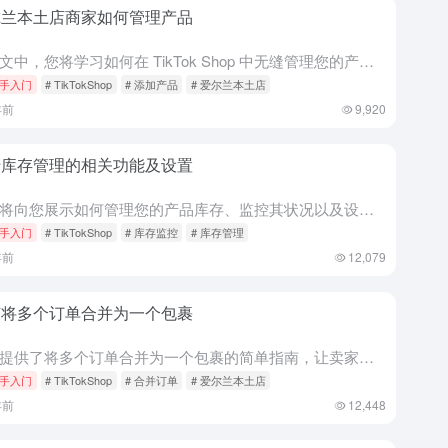
尔兰本土店商家如何管理产品
在本文中，您将学习如何在 TikTok Shop 中无缝管理您的产品。管理您的产品是您成功的关键部分。首先，请查看下面的流程概述，了解如何在 TikTok Shop 中管理您的产品的总体步骤。 卖家需...
手入门
# TikTokShop
# 添加产品
# 爱尔兰本土店
年前
9,920
于库存管理的相关功能及设置
本文将向您展示如何管理您的产品库存、监控其状况以及设置警报以提醒您更新产品库存。 库存管理的好处 库存仪表板 要访问仪表板，请导航到 Products（产品） > Manage Stock（管理库存...
手入门
# TikTokShop
# 库存监控
# 库存管理
年前
12,079
何将多个订单合并为一个包裹
本文提供了将多个订单合并为一个包裹的简单指南，让卖家能够高效地管理订单和发货。通过遵循本指南，卖家可以提高物流效率并有效简化运营。 合并订单的好处 合并订单的标准 为了简化卖家的操作并提升体验，当满足...
手入门
# TikTokShop
# 合并订单
# 爱尔兰本土店
年前
12,448