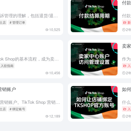
付
本文旨在提高卖家对卖家中心申诉管理的理解，包括退货/退款订单的申诉提交、申诉进度跟踪，以及改进筛选器以实现高效监控。 哪些类型的情景可以上诉？ 您可以针对以下订单类型发起申诉： 如何启动申诉流程？ 1...
本土店
# 管理订单
新
10,525
2
卖
阅读本文，你可以了解注册TikTok Shop的基本流程，成为卖家的要求以及需要验证的文件。 备注：如果您使用手机号码或电子邮件注册，您只需要其中一个即可完成注册。 在 TikTok Shop 销售的...
# 入驻指南
入
10,456
2
p营销账户
如何
这篇文章将介绍 TikTok Shop 的营销账户。TikTok Shop 营销账户是指除了您的官方 TikTok 账户之外，与您的 TikTok Shop 相关联的 TikTok 账户。 TikTo...
本土店
# 绑定账号
入
12,189
2