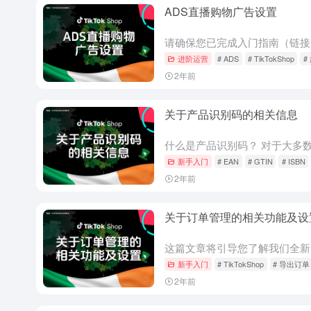
ADS直播购物广告设置
进阶运营
# ADS
# TikTokShop
#
2年前
关于产品识别码的相关信息
新手入门
# EAN
# GTIN
# ISBN
2年前
关于订单管理的相关功能及设
新手入门
# TikTokShop
# 导出订单
2年前