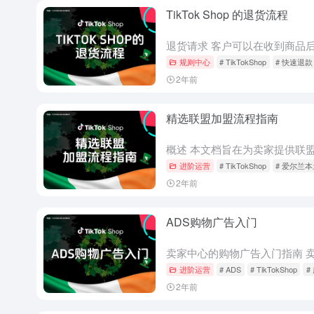
TikTok Shop 的退货流程
规则中心
# TikTokShop
# 快速退款
2年前
精选联盟加盟流程指南
进阶运营
# TikTokShop
# 爱尔兰
2年前
ADS购物广告入门
进阶运营
# ADS
# TikTokShop
#
2年前