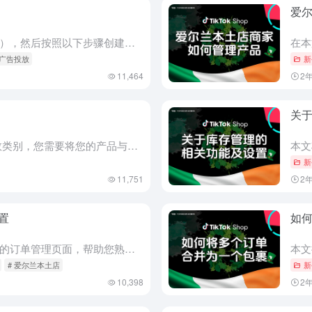
爱
请确保您已完成入门指南（链接），然后按照以下步骤创建直播购物广告。 直播购物广告 与观众实时互动，同时推广您的产品和商店。您可以在任何地点为潜在客户创建直播购物广告。 设置广告活动 转到广告管理器： ...
 广告投放
新
11,464
2
关
什么是产品识别码？ 对于大多数类别，您需要将您的产品与行业标准的产品标识符关联，以创建新的产品页面并在TikTok Shop上发布商品。 产品标识符代码是称为GTIN（全球贸易项目代码）系统的一部分...
新
11,751
2
置
如
这篇文章将引导您了解我们全新的订单管理页面，帮助您熟悉这些令人惊叹的更新，从而简化您的发货流程。 访问 Manage Orders（管理订单）页面 要开始管理您的订单，请前往卖家中心并选择“Order...
# 爱尔兰本土店
新
10,398
2