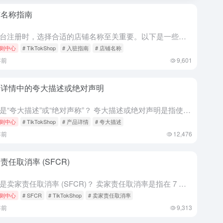
铺名称指南
在平台注册时，选择合适的店铺名称至关重要。以下是一些指南，遵循这些指南可以确保顺利入驻体验。 如何起一个好听的店铺名字？ 选择容易记住的名称。 确保您的店铺名称能代表您提供的产品或服务。 研究该名称...
则中心
# TikTokShop
# 入驻指南
# 店铺名称
年前
9,601
品详情中的夸大描述或绝对声明
什么是“夸大描述”或“绝对声称”？ 夸大描述或绝对声明是指使用夸张语言来描述产品的陈述。除非这些陈述准确且可验证，否则平台不允许使用此类声明。 “夸大描述”或“绝对声称”的例子有哪些 示例： 声称使用...
则中心
# TikTokShop
# 产品详情
# 夸大描述
年前
12,476
责任取消率 (SFCR)
卖家应目标 LDR 低于 
什么是卖家责任取消率 (SFCR)？ 卖家责任取消率是指在 7 个日历日内，由卖家取消的所有订单或由于卖家的过错而取消的订单所占的百分比。 SFCR 包括所有： 因卖家过错而发起的取消（例如，缺货、定...
则中心
# SFCR
# TikTokShop
# 卖家责任取消率
年前
9,313