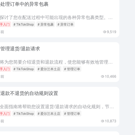
何处理订单中的异常包裹
本文探讨了您在配送过程中可能出现的各种异常包裹类型。通过了解这些内容，您将能够了解可能发生的问题以及如何解决这些问题，以便您能够在规定时间内完成并发货。 什么是异常包裹 在卖家中心的“Manage O...
手入门
# TikTokShop
# 异常包裹
# 异常订单
年前
9,519
管理退货/退款请求
本文将为您简要介绍退货和退款流程，使您能够有效地管理客户请求并确保良好的购物体验。 如何管理退货/退款 1、首先，进入卖家中心，然后选择“Orders（订单）” > “Manage Returns（管...
手入门
# TikTokShop
# 爱尔兰本土店
# 管理订单
年前
10,466
于退款不退货的自动规则设置
这份全面指南将帮助您设置退货/退款请求的自动化规则，节省宝贵的时间和资源。通过允许买家保留产品并自动批准退款，无需退回商品，您可以简化运营流程。请按照以下分步说明，轻松设置无需退货的自动退款规则。 创...
手入门
# TikTokShop
# 爱尔兰本土店
# 管理订单
年前
10,873