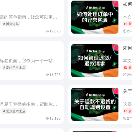
如
本文提供了将订单拆分为多个包裹的简单指南，让您可以更灵活地管理订单，从而使物流管理更加顺畅，并显著提高配送效率。 拆分订单的好处 拆分订单的标准 为了提高卖家的灵活性，在满足以下条件时，可以使用拆分订...
# 拆分订单
新
12,078
2
如何
在本文中，我们将向您介绍运输标签页面，它作为一个一站式平台，帮助您打印、重建或解决任何运输标签的问题，以优化您在履行过程中的时间。 如何打印运输标签？ 1、要打印运输标签，您需要先创建运输标签。只需在...
# 爱尔兰本土店
新
11,798
2
关
这篇全面的文章提供了一个快速且易于遵循的指南，帮助你有效管理取消请求。 如何管理取消 1、你可以通过导航至“Orders > Manage Orders（订单 > 管理订单）”来访问所有的取消请求。在...
# 爱尔兰本土店
新
13,195
2