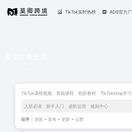
TikTok实时热榜
ADS官方
爱尔兰本土店
共 36 篇文章
TikTok课程视频
剪辑课程
初阶教程
TikTokshop学
入驻必读
新手入门
进阶运营
规则中心
排序
浏览
发布
更新
点赞