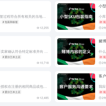
小型
一般而言，请确保您的包装和标签过程符合所有相关的当地法律以及您的物流服务提供商 (LSP) 设定的条件。此外，在准备发货订单时，请遵循以下一些具体的注意事项：
# 包装和标签
规
12,255
2
赌
什么是受限产品？ 受限产品需要卖家确认符合特定标准并向 TikTok Shop 提交某些信息，然后才能上架。希望销售受限产品的卖家必须在上架此类产品之前获得批准。此流程可能要求卖家在上架阶段提交以下类...
# 爱尔兰本土店
规
10,718
2
客
什么是假冒产品？ 假冒是指未经授权在注册的相同商品或包装上使用与他人注册商标相同或极为相似的商标。严禁宣传和销售假冒产品。这包括在未经品牌所有者授权的情况下在产品图片或产品说明中显示品牌名称、徽标或商...
# 爱尔兰本土店
规
12,485
2