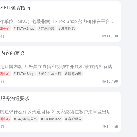
SKU包装指南
小库存单位（SKU）包装指南 TikTok Shop 努力确保在平台上销售的所有产品都能顺利发货。因此，本文为卖家提供了小型库存单位 (SKU) 订单的推荐包装方法。这些方法确保所销售的产品得到更好的...
则中心
# TikTokShop
# 产品包装
# 发货物流
年前
11,100
博内容的定义
什么是赌博内容？ 严禁在直播和视频中开展和/或宣传所有赌博活动。TikTok Shop 也禁止销售与赌博相关的产品、服务和用具。 赌博有哪些例子？ 例子 A：卖家或创作者为用户提供掷骰子的机会，猜测正...
则中心
# TikTokShop
# 爱尔兰本土店
# 赌博内容
年前
10,198
户服务沟通要求
我应该追求什么样的沟通目标？ 卖家必须在客户消息发出后的 24 小时内回复客户询问。这将影响 24 小时回复率。 指标描述卖家目标24小时响应率在过去30天内，所有收到的聊天中，在24小时内响应的聊天...
则中心
# 24小时响应率
# TikTokShop
# 客户服务
年前
10,456