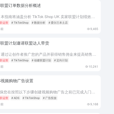
选联盟订单数据分析概述
介绍 本指南将涵盖分析 TikTok Shop UK 卖家联盟计划绩效的所有要素，重点介绍如何查看通过您的联盟计划生成的订单。 操作指南 前往您的 Affiliate Marketing Center...
阶运营
# TikTokShop
# 数据分析
# 爱尔兰本土店
年前
9,465
建联盟计划邀请联盟达人带货
概述 通过让创作者推广您的产品并获得销售佣金来提高销售额。 TikTok小店联盟计划使品牌/卖家能够与TikTok创作者和影响者建立合作关系，并对所产生的销售支付佣金。在联盟计划中，您可以找到适合您业...
阶运营
# TikTokShop
# 创建联盟计划
# 定向计划
年前
10,241
S视频购物广告设置
请确保您在按照以下步骤创建视频购物广告之前已完成入门指南（链接）。 视频购物广告 设置广告活动 步骤 1：登录 TikTok 广告管理器 步骤 2：打开“Campaign（广告活动）”选项卡，点击“C...
阶运营
# ADS
# TikTokShop
# 广告投放
年前
9,168