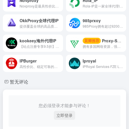
Novproxy
Rola_IP
Novproxy是最具性价比的住宅 IP 提供商，免费试用，最新IP资源，动态住宅、静态ISP、不限流量，全球195+国家地区纯净资源。
Rola-IP是一家全球代理IP服务平台，提供静态住宅、动态住宅、机房及移动代理，适用于数据采集、广告验证和跨区域访问。
OkkProxy全球代理IP
985prxoy
提供覆盖全球的高品质代理IP服务，适用于数据采集、跨境电商、多账户运营及广告验证。
985Proxy拥有超过9200万个动态住宅代理池，可以放置在您选择的任何国家、州、省、市和运营商，以及超过2000万个高稳定性和速度的原生静态住宅。该产品可用于店群运营、账号经营，SEO/AS0优化、模拟应用、游戏工作、业务测量、营销推广和其他需求场景
kookeey海外代理IP
Proxy-Seller
莫卿推荐
【站点注册专享9.5折】提供全球高纯独享代理IP产品及服务，针对不同业务进行资源筛选，助力用户业务成功出海。
拥有多国网络资源，强烈推荐（可按周进行购买）价格十分厚道。
IPBurger
Iproyal
高性价比、稳定可靠的住宅ip代理
IPRoyal Services FZE LLC是一家提供一流性价比的代理服务提供商，拥有200多万住宅代理和其他多种代理类型！
暂无评论
您必须登录才能参与评论！
立即登录