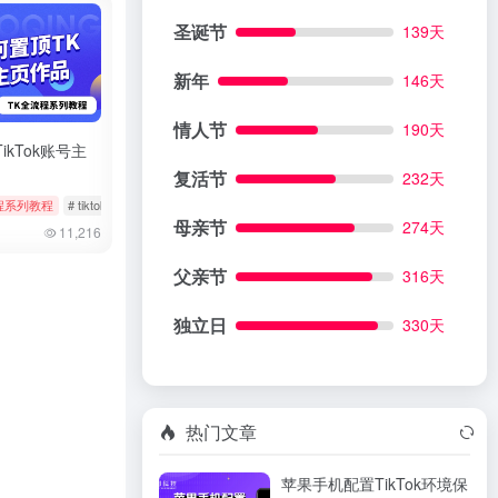
圣诞节
139天
新年
146天
情人节
190天
ikTok账号主
复活节
232天
程系列教程
# 实名
# tiktok
# 作品置顶
# 修改作品
母亲节
274天
11,216
父亲节
316天
独立日
330天
热门文章
苹果手机配置TikTok环境保
 批量隐藏