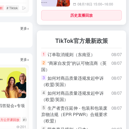
08月18日 15:00–16:00
析
# 静态isp代理
# Tiktok
# 数据分析
# 智能选品
历史直播回放
更多+
TikTok官方最新政策
订单取消规则（东南亚）
08/07
1
更多+
“商家自发货”的认可物流商（英
08/07
2
国）
如何对商品质量违规发起申诉
08/07
3
（欧盟/英国）
如何对商品质量违规发起申诉
08/07
4
（欧盟/英国）
四答疑会+专项
生产者责任延伸 - 包装和包装废
08/07
5
弃物法规（EPR PPWR）合规要求
s
k官方公开课回放
# tiktok
# 厨房用品
# Bookings & Vouchers
# tiktok
# 厨房用品
（欧盟）
201
6