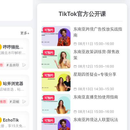
TikTok官方公开课
东南亚跨境广告投放实战指
可预约
更多+
南
08月11日 15:00–16:00
哼哼猫批量下载去水印
荐
东南亚政策训练营-限售政
哼哼猫短视频去水印解析下载工具,支持解析抖音、快手、火山、西瓜、小红书、美拍、淘宝、QQ看点等上百个平台的视频,提取出来的视频无水印,可以免费、快速、方便地将视频去水印保存到手机相册、电脑本地,除了单个视频提取,还支持一键批量去水印提取作者所有视频.
可预约
策
荐
# 去水印
# 快手视频下载
# 快手视频去水印
08月12日 15:00–16:00
星期四答疑会+专项分享
可预约
站斧浏览器
荐
08月13日 14:30–15:30
Tiktok运营店铺首选，站斧浏览器专注解决Amazon、Wish、eBay、Shopee、Lazada等跨境电商账号安全管理问题。为电商卖家提供专业的店铺安全提速运营方案，支持定制化提供服务,利用专业技术团队让跨境更安全高效。
东南亚直播竞拍使用指南
可预约
推荐
# 店铺运营
# 指纹浏览器
# 跨境电商
08月14日 15:00–16:00
东南亚跨境达人联盟玩法
EchoTik
荐
可预约
【此链接注册，享15天免费会员】EchoTik（TikTok电商数据助手）致力于帮助卖家和电商创作者，通过数据实现智能选品、达人分析、直播间分析。