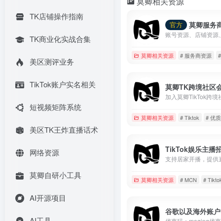
莫卿相关资源
TK店铺操作指南
莫卿服务
官方
TK商业化实战合集
莫卿相关资源
# 服务商资源
美区测评业务
TikTok账户实名相关
莫卿TK跨境社区
短视频矩阵系统
莫卿相关资源
# Tiktok
# 优
美区TK王炸直播话术
TikTok娱乐主播
网络资源
莫卿自研小工具
莫卿相关资源
# MCN
# Tikto
AI开源项目
谷歌以及海外账户
AI工具