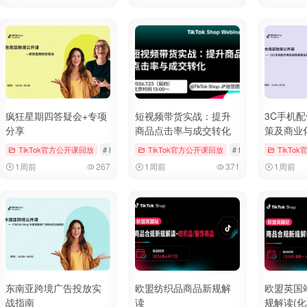
疯狂星期四答疑会+专项
短视频带货实战：提升
3C手机
分享
商品点击率与成交转化
策及商业
ngs & Vouchers
TikTok官方公开课回放
# tiktok
# 厨房用品
# Bookings & Vouchers
TikTok官方公开课回放
# tiktok
# 厨房用品
# tiktok
# 厨房用品
TikTo
1周前
267
1周前
371
1周前
东南亚跨境广告投放实
欧盟纺织品商品新规解
欧盟英国
战指南
读
规解读(化