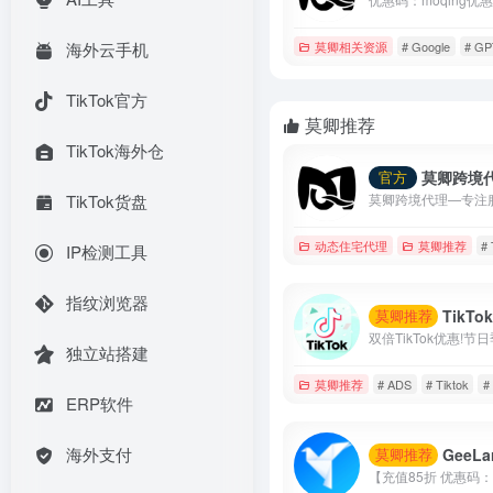
莫卿相关资源
# Google
# GP
海外云手机
TikTok官方
莫卿推荐
TikTok海外仓
莫卿跨境
官方
TikTok货盘
动态住宅代理
莫卿推荐
#
IP检测工具
指纹浏览器
TikTok个人
莫卿推荐
独立站搭建
莫卿推荐
# ADS
# Tiktok
#
ERP软件
海外支付
GeeLark云
莫卿推荐