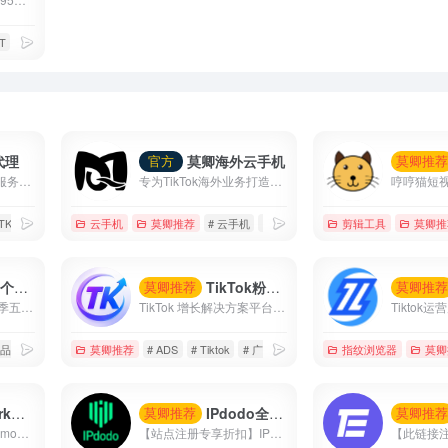
T
# 苹果商店
代理
莫卿海外云手机
官方
莫卿推
莫卿跨境代理—专注服务于TikTok的全球运营/直播国家备案线路
专为TikTok海外业务打造的高性能云手机平台，覆盖账号运营、内容创作、直播带货与矩阵管理等核心场景。
 TK专线
# 住宅代理
云手机
# 国家备案专线
莫卿推荐
# 云手机
# 低成本
# 海外云手机
剪辑工具
莫卿推
折扣户
TikTok粉丝增长优化
莫卿推荐
莫卿推
双倍TikTok优惠!节日季五折优惠券(最高50美元)+200美元获得200美元/500美元获得500美元.....最高6000美元优惠券
TikTok 增长解决方案平台 覆盖广告投放、涨粉运营、直播互动、内容优化与智能数据分析， 帮助品牌快速提升曝光、流量与转化效率。
 品牌知名度
莫卿推荐
# ADS
# Tiktok
# 广告投放
指纹浏览器
莫卿
手机
IPdodo全球网络代理
莫卿推荐
莫卿推
【充值85折 优惠码：moqing】 【注册即免费试用】 GeeLark云手机支持单个账户建立建立多台手机，并且支持多窗口同步操作、直播、AI视频编辑、TikTok自动化等等
【站点注册专享折扣】IPdodo是一家全球网络代理服务商，品牌主营产品包括tiktok直播专线、静态住宅/数据中心代理、动态住宅/数据中心代理。目前，已为1000+个人及企业用户提供全场景、全设备跨境网络专业解决方案。