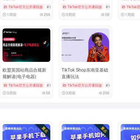
# 官方公开课回放
TikTok官方公开课回放
# 母婴用品
# Bookings & Vouchers
TikTok官方公开课回放
# tiktok
# 厨房用品
# tiktok
# 儿童时尚
TikTo
1周前
266
3周前
58
1周前
欧盟英国站商品合规新
TikTok Shop东南亚基础
规解读(电子电器)
直播玩法
# 官方公开课回放
TikTok官方公开课回放
# 玩具
# tiktok
# 官方公开课回放
TikTok官方公开课回放
# 手机与数码
# Bookings & Voucher
3周前
56
3周前
206