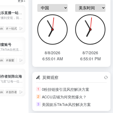
更多+
TikTok娱乐直播一站式解决
从账号、开播到变现，我们提供完整的技术与资源支持
tok
# 一站式解决
# 娱乐直播
k橱窗账号
全球各地区TikTok自然流高占比橱窗账号
8/8/2026
8/7/2026
6:55:03 AM
6:55:03 PM
tok
# 橱窗
# 橱窗账号
k创作者矩阵出海
莫卿观察
“莫卿科技x飞星”让每一位创作者都能成为全球创作者！无需考虑IP问题、账号关联问题、设备安全问题，通过创作者内容出海平台，快速发布作品，布局全球媒体。操作成本极低，已经收获了众多头部创作者的一致好评！
0粉挂链接引流风控解决方案
1
tok
# 创作者出海
# 创作者服务平台
ACCU店铺为何突然爆火？
2
美国娱乐TikTok风控解决方案
3