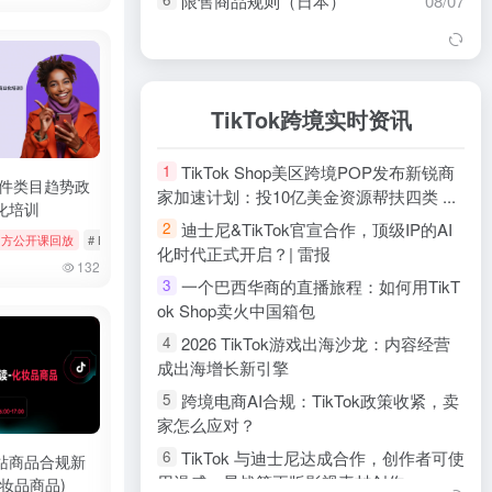
限售商品规则（日本）
08/07
用户之声 (VoC) 使用指南（英
08/07
7
国）
用户之声 (VoC) 使用指南（欧
08/07
8
盟）
TikTok跨境实时资讯
【东南亚】规则速递
08/07
9
TikTok Shop美区跨境POP发布新锐商
1
非原创内容（东南亚）
08/06
10
配件类目趋势政
家加速计划：投10亿美金资源帮扶四类 ...
化培训
商家安全中心（东南亚）
08/06
11
迪士尼&TikTok官宣合作，顶级IP的AI
2
k官方公开课回放
# 官方公开课回放
# Bookings & Vouchers
# tiktok
# 厨房用品
内容授权工具指南（东南亚）
08/06
12
化时代正式开启？| 雷报
132
100%正品保障标签解读（东南
08/06
13
一个巴西华商的直播旅程：如何用TikT
3
亚）
ok Shop卖火中国箱包
TikTok Shop Mall政策（东南亚）
08/06
14
2026 TikTok游戏出海沙龙：内容经营
4
成出海增长新引擎
禁售商品规则（英国）
08/06
15
跨境电商AI合规：TikTok政策收紧，卖
5
禁售商品政策（欧盟）
08/06
16
家怎么应对？
TikTok Shop商家负余额规则（欧
08/06
17
TikTok 与迪士尼达成合作，创作者可使
6
盟）
站商品合规新
用漫威、星战等正版影视素材创作
妆品商品)
18