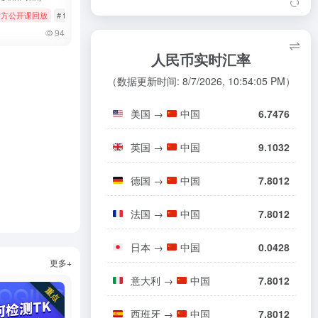
如何申请品牌资质（日本）
08/06
Disney+与TikTok合作引入粉丝创作内
7
k官方公开课回放
# 女装与女士内衣
# tiktok
# 官方公开课回放
# 美妆个护
TikTok Shop商家绩效评估政策
08/06
19
容至短视频板块
94
（日本）
东南亚电商乱斗：TikTok一年翻4倍，S
8
人民币实时汇率
玩具商品合规指南（欧盟/英国）
08/05
20
hopee和Lazada慌了
（数据更新时间: 8/7/2026, 10:54:05 PM）
TikTok东南亚裁员惊动印尼政府 印尼2
9
00员工接受补偿方案离职
美国
→
中国
6.7476
TikTok砸下250亿美元，全球大厂为何
10
涌向东南亚建机房？
英国
→
中国
9.1032
德国
→
中国
7.8012
s
# tiktok
# 厨房用品
法国
→
中国
7.8012
日本
→
中国
0.0428
更多+
意大利
→
中国
7.8012
西班牙
→
中国
7.8012