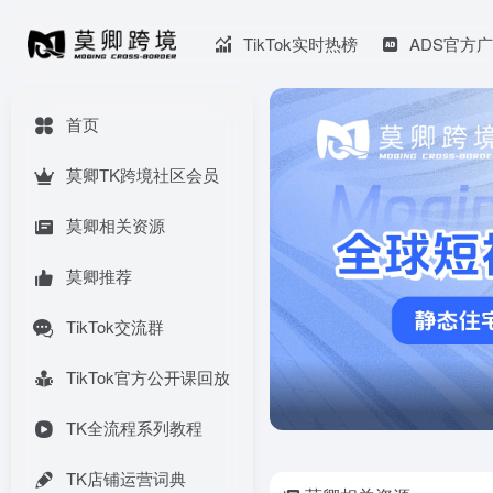
TikTok实时热榜
ADS官方
首页
莫卿TK跨境社区会员
莫卿相关资源
莫卿推荐
TikTok交流群
TikTok官方公开课回放
TK全流程系列教程
TK店铺运营词典