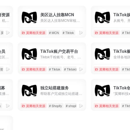
美区达人挂靠MCN
商资源
美区达人挂靠MCN审核标准 1.非视频搬运账号 2.非无人直播账号 3.粉丝达到1000并且已经开通电商权限 4.现有挂车视频3条 5.7天内正常发布作品
账号资源、店铺资源、机构业务...
# 莫卿推荐工具及资源
莫卿相关资源
# MCN
# Tiktok
# 美区
莫卿相关资源
# Tik
会员
TikTok账户交易平台
TikTo
加入莫卿TikTok跨境社区会员，专享优质资源，在线答疑服务
Tiktok千粉账号、老号、白号、邮箱号等等，在线交易各种类Tiktok账户
质资源
# 会员服务
莫卿相关资源
# Tiktok
# Tiktok账号
# 千粉账号
莫卿相关资源
# Tik
招募
独立站搭建服务
TikTo
支持居家开播，提供直播设备与账号，专业运营指导，70%高额分成，适合TikTok及海外直播赛道。零经验可入门，长期稳定合作，实现娱乐直播变现。
帮助客户完成独立站搭建、独立站装修、独立站维护等
k
# 娱乐直播
莫卿相关资源
# Shopify
# shopline
# 店铺设计
莫卿相关资源
# Tik
优惠码：moqing优惠95折，谷歌以及海外账户