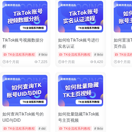
TikTok账号视频数据分
如何给TikTok账号进行
如何置顶T
析
实名认证
页作品
iktok
TK全流程系列教程
# 双重验证
# tiktok
# 数据分析
TK全流程系列教程
# 视频数据
# tiktok
# 官方帐户实名
TK全流
8个月前
7,225
8个月前
9,420
8个月前
如何查询TikTok账号的
如何批量隐藏TikTok账
UID与DID
号主页视频
 注册时间
TK全流程系列教程
# 账号信息
# did
# tiktok
# uid
TK全流程系列教程
# tiktok
# 批量管理
#