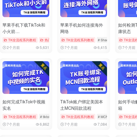
苹果手机下载TikTok和
苹果手机如何连接海外
如何检测T
小火箭
网络
康状态
（Shadowrocket）
章
# tiktok
TK全流程系列教程
# 修改地区
# 修改时区
热门文章
# AppStore
TK全流程系列教程
# Shadowrocket
# Shadowrocket
# tiktok
TK全流
# tiktok
2个月前
5,631
7个月前
6,415
7个月前
如何完成TikTok中视频
TikTok账户绑定美国本
如何手动解
实名
土MCN回款流程
箱
章
# tiktok
TK全流程系列教程
# 实名
# 实名认证
# tiktok
# 中视频
TK全流程系列教程
# 实名
# MCN
# tiktok
TK全流
# 回款
7个月前
6,862
7个月前
7,084
7个月前