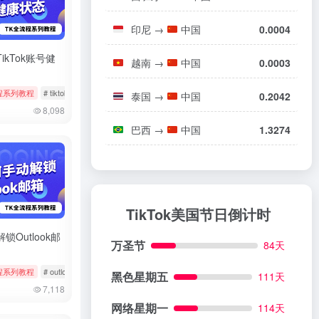
印尼
→
中国
0.0004
ikTok账号健
越南
→
中国
0.0003
程系列教程
# 小火箭
# tiktok
# 健康状态
# 状态检测
泰国
→
中国
0.2042
8,098
巴西
→
中国
1.3274
TikTok美国节日倒计时
锁Outlook邮
万圣节
84天
程系列教程
# outlook
# 微软邮箱
# 解除锁定
黑色星期五
111天
7,118
网络星期一
114天