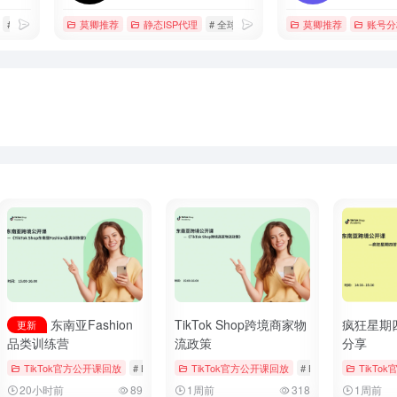
# 云手机
# 多窗口同步
莫卿推荐
静态ISP代理
# 全球专线网络服务商
莫卿推荐
# 海外直播专线
账号分
东南亚Fashion
TikTok Shop跨境商家物
疯狂星期
更新
品类训练营
流政策
分享
ngs & Vouchers
TikTok官方公开课回放
# tiktok
# 厨房用品
# Bookings & Vouchers
TikTok官方公开课回放
# tiktok
# 厨房用品
# Bookings & Voucher
TikTo
20小时前
89
1周前
318
1周前