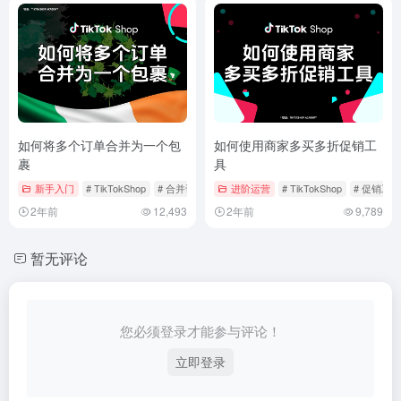
如何将多个订单合并为一个包
如何使用商家多买多折促销工
裹
具
新手入门
# TikTokShop
# 合并订单
# 爱尔兰本土店
进阶运营
# TikTokShop
# 促销工具
2年前
12,493
2年前
9,789
暂无评论
您必须登录才能参与评论！
立即登录