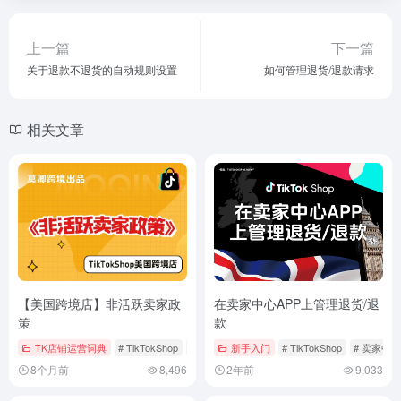
上一篇
下一篇
关于退款不退货的自动规则设置
如何管理退货/退款请求
相关文章
【美国跨境店】非活跃卖家政
在卖家中心APP上管理退货/退
策
款
TK店铺运营词典
# TikTokShop
# 假期模式
新手入门
# 店铺运营
# TikTokShop
# 卖家中心
8个月前
8,496
2年前
9,033