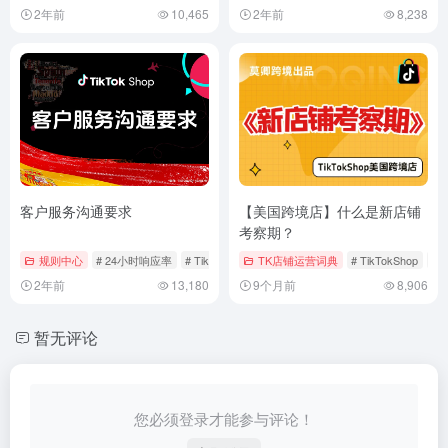
2年前
10,465
2年前
8,238
客户服务沟通要求
【美国跨境店】什么是新店铺
考察期？
规则中心
# 24小时响应率
# TikTokShop
TK店铺运营词典
# 客户服务
# TikTokShop
#
2年前
13,180
9个月前
8,906
暂无评论
您必须登录才能参与评论！