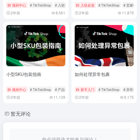
规则中心
# TikTokShop
# 入驻指南
# 新店试用期
入驻必读
# TikTokShop
# 卖家中心
2年前
8,561
2年前
11,879
小型SKU包装指南
如何处理异常包裹
规则中心
# TikTokShop
# 产品包装
# 发货物流
新手入门
# TikTokShop
# 异常包裹
2年前
11,139
2年前
9,175
暂无评论
您必须登录才能参与评论！