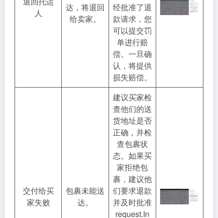
退回托运
达，将退回
经批准了退
人
给卖家。
款请求，您
可以提交罚
单进行赔
偿。一旦确
认，将提供
损失赔偿。
建议买家检
查他们的送
货地址是否
正确，并检
查包裹状
态。如果买
家拒绝包
裹，建议他
交付给买
包裹未能送
们要求退款
家失败
达。
并及时批准
request.In