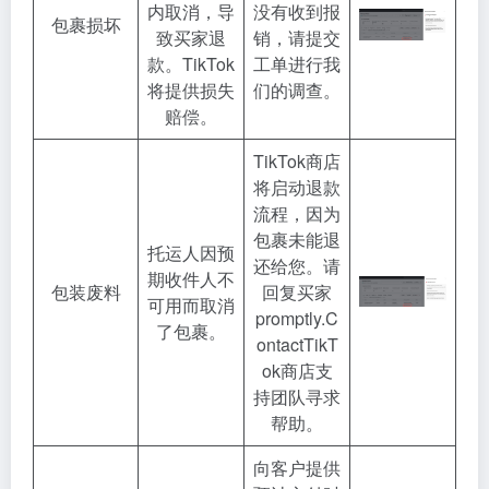
内取消，导
没有收到报
包裹损坏
致买家退
销，请提交
款。TikTok
工单进行我
将提供损失
们的调查。
赔偿。
TikTok商店
将启动退款
流程，因为
包裹未能退
托运人因预
还给您。请
期收件人不
包装废料
回复买家
可用而取消
promptly.C
了包裹。
ontactTikT
ok商店支
持团队寻求
帮助。
向客户提供