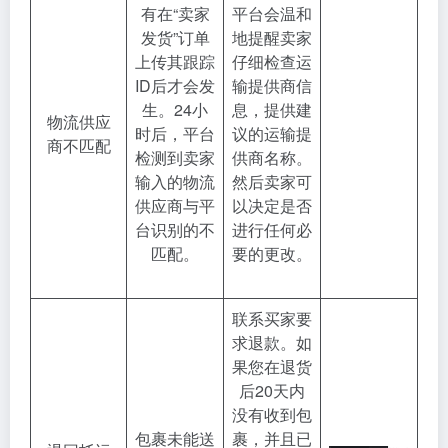
有在“卖家
平台会温和
发货”订单
地提醒卖家
上传其跟踪
仔细检查运
ID后才会发
输提供商信
生。24小
息，提供建
物流供应
时后，平台
议的运输提
商不匹配
检测到卖家
供商名称。
输入的物流
然后卖家可
供应商与平
以决定是否
台识别的不
进行任何必
匹配。
要的更改。
联系买家要
求退款。如
果您在退货
后20天内
没有收到包
包裹未能送
裹，并且已