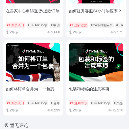
在卖家中心申诉退货/退款订单
如何提升客服24小时响应率？
新手入门
# TikTokShop
# 申诉订单
# 管理订单
进阶运营
# 24小时响应率
# TikTo
2年前
9,668
2年前
9,575
如何将订单合并为一个包裹
包装和标签的注意事项
新手入门
# TikTokShop
# 合并包裹
# 合并订单
规则中心
# TikTokShop
# 产品包装
2年前
8,239
2年前
12,210
暂无评论