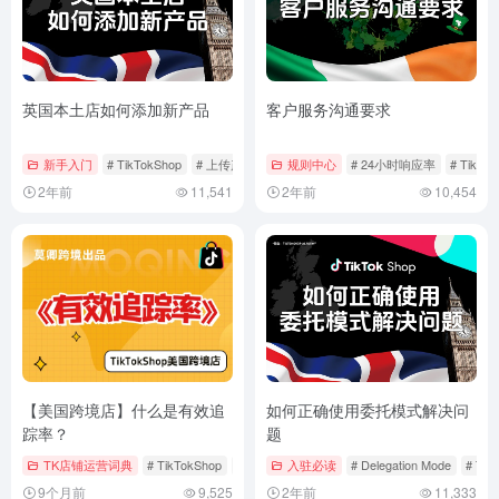
英国本土店如何添加新产品
客户服务沟通要求
新手入门
# TikTokShop
# 上传产品
# 添加新产品
规则中心
# 24小时响应率
# TikTo
2年前
11,541
2年前
10,454
【美国跨境店】什么是有效追
如何正确使用委托模式解决问
踪率？
题
TK店铺运营词典
# TikTokShop
# 发货物流
入驻必读
# 店铺运营
# Delegation Mode
# Tik
9个月前
9,525
2年前
11,333