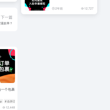
2年前
12,727
下一篇
货退款率？
为一个包裹
op
# 合并订单
# 爱尔兰本土店
12,448