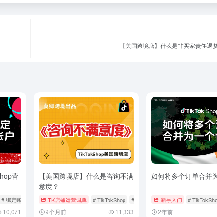
【美国跨境店】什么是非买家责任退
hop营
【美国跨境店】什么是咨询不满
如何将多个订单合并
意度？
# 绑定账号
# 营销账户
TK店铺运营词典
# TikTokShop
# 咨询不满意度
新手入门
# 售后服务
# TikTokSh
10,071
9个月前
11,333
2年前