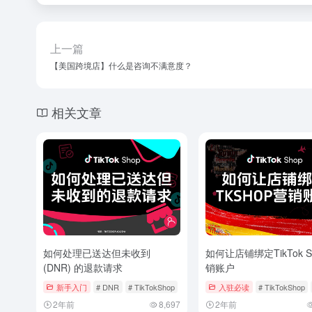
上一篇
【美国跨境店】什么是咨询不满意度？
相关文章
如何处理已送达但未收到
如何让店铺绑定TikTok S
(DNR) 的退款请求
销账户
新手入门
# DNR
# TikTokShop
# 处理退款
入驻必读
# TikTokShop
2年前
8,697
2年前