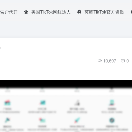
广告户代开
美国TikTok网红达人
莫卿TikTok官方资质
？
10,697
0