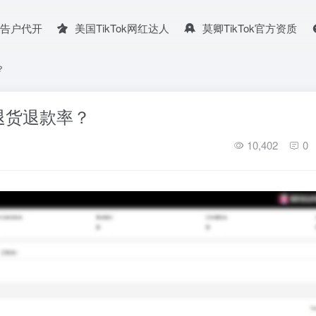
广告户代开
美国TikTok网红达人
莫卿TikTok官方资质
？
退货退款率？
10,402
0