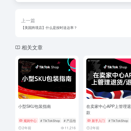
上一篇
【美国跨境店】什么是按时送达率？
相关文章
小型SKU包装指南
在卖家中心APP上管理退
款
规则中心
# TikTokShop
# 产品包装
# 发货物流
新手入门
# TikTokShop
2年前
11,216
2年前