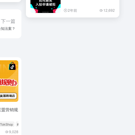
2年前
12,692
下一篇
告知法案？
联盟营销规
kTokShop
# 店铺运营
# 美国跨境店
9,028