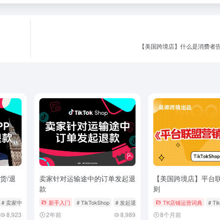
【美国跨境店】什么是消费者
货/退
卖家针对运输途中的订单发起退
【美国跨境店】平台
款
则
# 卖家中心APP
# 管理订单
新手入门
# TikTokShop
# 发起退款
# 管理订单
TK店铺运营词典
# Ti
8,923
2年前
8,989
8个月前