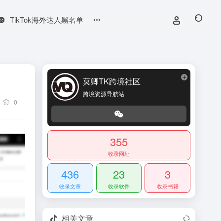
TikTok海外达人黑名单
莫卿TK跨境社区
跨境资源导航站
0
355
收录网址
436
23
3
收录文章
收录软件
收录书籍
相关文章