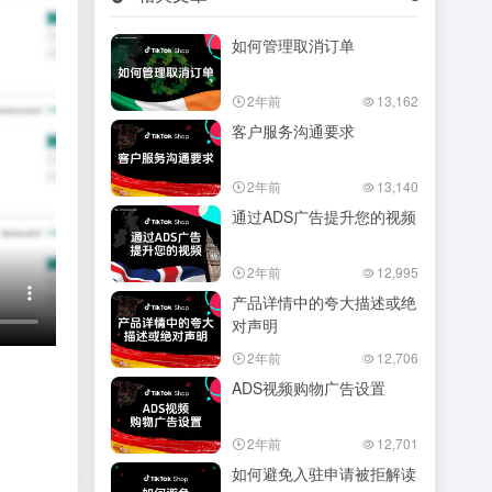
如何管理取消订单
2年前
13,162
客户服务沟通要求
2年前
13,140
通过ADS广告提升您的视频
2年前
12,995
产品详情中的夸大描述或绝
对声明
2年前
12,706
ADS视频购物广告设置
2年前
12,701
如何避免入驻申请被拒解读