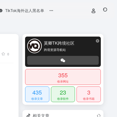
TikTok海外达人黑名单
莫卿TK跨境社区
跨境资源导航站
0
355
收录网址
435
23
3
收录文章
收录软件
收录书籍
相关文章