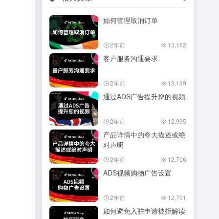
如何管理取消订单
2年前
13,162
客户服务沟通要求
2年前
13,139
通过ADS广告提升您的视频
2年前
12,995
产品详情中的夸大描述或绝
对声明
2年前
12,706
ADS视频购物广告设置
2年前
12,701
如何避免入驻申请被拒解读