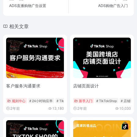
ADS直播购物广告设置
ADS购物广告入门
相关文章
客户服务沟通要求
店铺页面设计
规则中心
# 24小时响应率
# TikTokShop
新手入门
# 客户服务
# TikTokShop
# 店铺设计
2年前
13,180
2年前
10,030