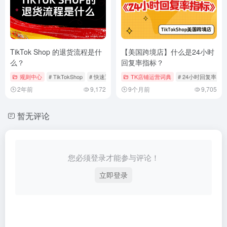
TikTok Shop 的退货流程是什
【美国跨境店】什么是24小时
么？
回复率指标？
规则中心
# TikTokShop
# 快速退款
# 管理订单
TK店铺运营词典
# 24小时回复率
#
2年前
9,172
9个月前
9,705
暂无评论
您必须登录才能参与评论！
立即登录