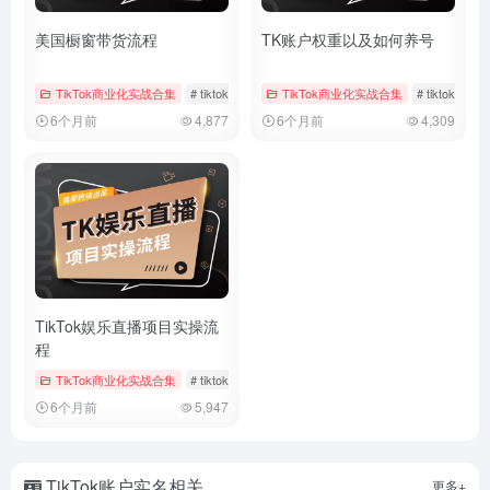
美国橱窗带货流程
TK账户权重以及如何养号
TikTok商业化实战合集
# tiktok
# 带货回款
TikTok商业化实战合集
# 带货流程
# tiktok
# 
6个月前
4,877
6个月前
4,309
TikTok娱乐直播项目实操流
程
TikTok商业化实战合集
# tiktok
# TikTok直播运营
# 娱乐直播
6个月前
5,947
TikTok账户实名相关
更多+