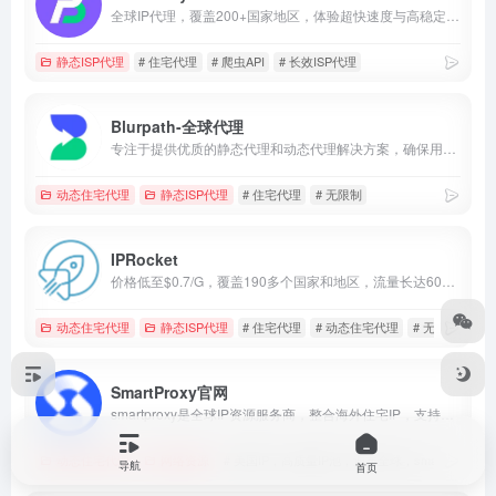
全球IP代理，覆盖200+国家地区，体验超快速度与高稳定性。
静态ISP代理
# 住宅代理
# 爬虫API
# 长效ISP代理
Blurpath-全球代理
专注于提供优质的静态代理和动态代理解决方案，确保用户享受到高速、稳定的网络连接体验。无论是需要长期固定IP地址进行稳定数据访问的用户，还是频繁更换IP以规避限制的数据采集和网络安全测试用户，我们的服务都能满足您的需求，保障连接的可靠性和安全性。
动态住宅代理
静态ISP代理
# 住宅代理
# 无限制
IPRocket
价格低至$0.7/G，覆盖190多个国家和地区，流量长达60天有效期，双IP池满足不同需求，提供试用，购买前可以先体验，支持HTTP(S)和SOCKS5，专门的客户经理提供24/7客户支持，100%匿名的住宅代理，根据需求使用，无效IP不计费
动态住宅代理
静态ISP代理
# 住宅代理
# 动态住宅代理
# 无带宽限制
SmartProxy官网
smartproxy是全球IP资源服务商，整合海外住宅IP，支持HTTP/SOCKS5协议，自定义州/IP时效/城市，适用于数据采集、问卷调查、品牌保护、跨境电商等应用场景，价格便宜，可根据业务定制合适的解决方案。
动态住宅代理
网络资源
# 美国IP，高质量IP池，遍布全球，smartproxy
导航
首页