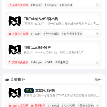
莫卿相关资源
# Shopify
# shopline
# 店铺设计
TikTok创作者矩阵出海
“莫卿科技x飞星”让每一位创作者都能成为全球创作者！无需考虑IP问题、账号关联问题、设备安全问题，通过创作者内容出海平台，快速发布作品，布局全球媒体。操作成本极低，已经收获了众多头部创作者的一致好评！
莫卿相关资源
# Tiktok
# 创作者出海
# 创作者服务平台
谷歌以及海外账户
优惠码：moqing优惠95折，谷歌以及海外账户
莫卿相关资源
# Google
# GPT
# 苹果商店
莫卿推荐
更多+
莫卿跨境代理
官方
莫卿跨境代理—专注服务于TikTok的全球运营/直播国家备案线路
动态住宅代理
莫卿推荐
# TK专线
# 住宅代理
# 国家备案专线