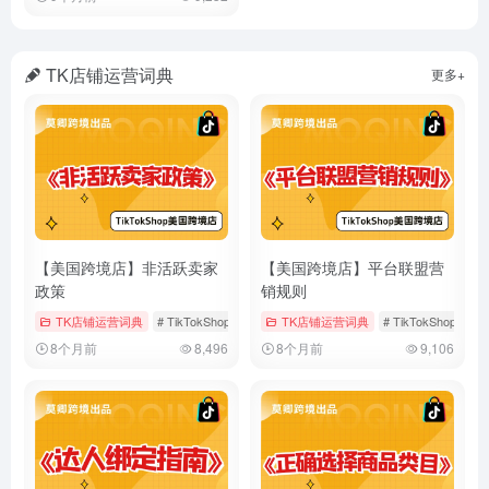
TK店铺运营词典
更多+
【美国跨境店】非活跃卖家
【美国跨境店】平台联盟营
政策
销规则
TK店铺运营词典
# TikTokShop
# 假期模式
TK店铺运营词典
# 店铺运营
# TikTokShop
#
8个月前
8,496
8个月前
9,106