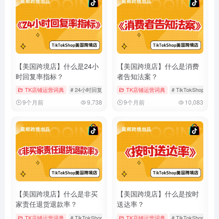
【美国跨境店】什么是24小
【美国跨境店】什么是消费
时回复率指标？
者告知法案？
TK店铺运营词典
# 24小时回复率
# TikTokShop
TK店铺运营词典
# 客户服务
# TikTokShop
#
9个月前
9,738
9个月前
10,083
【美国跨境店】什么是非买
【美国跨境店】什么是按时
家责任退货退款率？
送达率？
TK店铺运营词典
# TikTokShop
# 店铺运营
TK店铺运营词典
# 美国跨境店
# TikTokShop
#