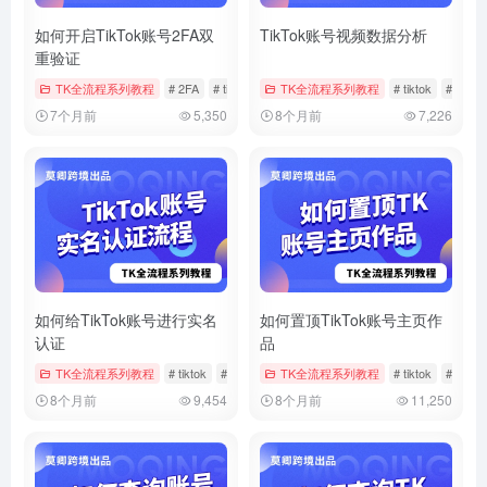
如何开启TikTok账号2FA双
TikTok账号视频数据分析
重验证
TK全流程系列教程
# 2FA
# tiktok
# 双重验证
TK全流程系列教程
# tiktok
# 数据
7个月前
5,350
8个月前
7,226
如何给TikTok账号进行实名
如何置顶TikTok账号主页作
认证
品
TK全流程系列教程
# tiktok
# 官方帐户实名
TK全流程系列教程
# 实名
# tiktok
# 作品
8个月前
9,454
8个月前
11,250