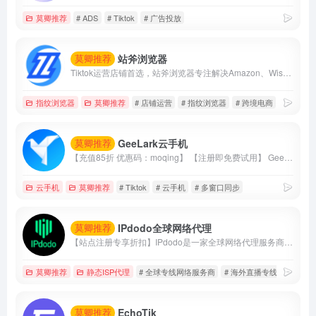
莫卿推荐
# ADS
# Tiktok
# 广告投放
站斧浏览器
莫卿推荐
Tiktok运营店铺首选，站斧浏览器专注解决Amazon、Wish、eBay、Shopee、Lazada等跨境电商账号安全管理问题。为电商卖家提供专业的店铺安全提速运营方案，支持定制化提供服务,利用专业技术团队让跨境更安全高效。
指纹浏览器
莫卿推荐
# 店铺运营
# 指纹浏览器
# 跨境电商
GeeLark云手机
莫卿推荐
【充值85折 优惠码：moqing】 【注册即免费试用】 GeeLark云手机支持单个账户建立建立多台手机，并且支持多窗口同步操作、直播、AI视频编辑、TikTok自动化等等
云手机
莫卿推荐
# Tiktok
# 云手机
# 多窗口同步
IPdodo全球网络代理
莫卿推荐
【站点注册专享折扣】IPdodo是一家全球网络代理服务商，品牌主营产品包括tiktok直播专线、静态住宅/数据中心代理、动态住宅/数据中心代理。目前，已为1000+个人及企业用户提供全场景、全设备跨境网络专业解决方案。
莫卿推荐
静态ISP代理
# 全球专线网络服务商
# 海外直播专线
# 静态i
EchoTik
莫卿推荐