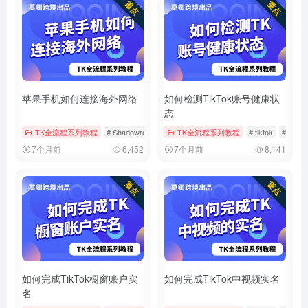
苹果手机如何连接海外网络
如何检测TikTok账号健康状
态
TK全流程系列教程
# Shadowrocket
# tiktok
TK全流程系列教程
# 小火箭
# tiktok
# 健康
7个月前
6,452
7个月前
8,141
如何完成TikTok橱窗账户实
如何完成TikTok中视频实名
名