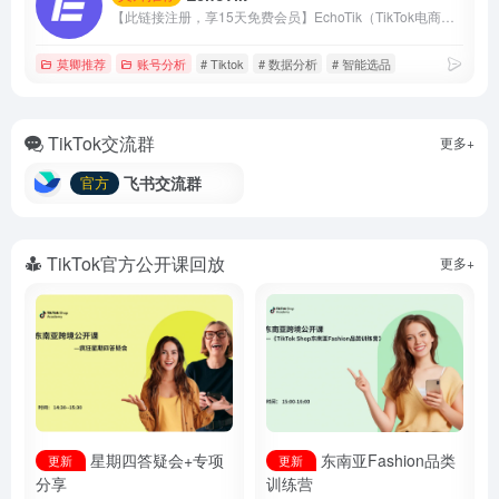
【此链接注册，享15天免费会员】EchoTik（TikTok电商数据助手）致力于帮助卖家和电商创作者，通过数据实现智能选品、达人分析、直播间分析。
莫卿推荐
账号分析
# Tiktok
# 数据分析
# 智能选品
TikTok交流群
更多+
飞书交流群
官方
TikTok官方公开课回放
更多+
星期四答疑会+专项
东南亚Fashion品类
更新
更新
分享
训练营