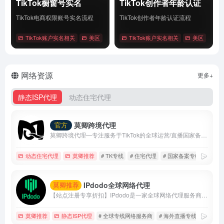
TikTok橱窗号实名
TikTok创作者年龄认证
TikTok电商权限账号实名流程
TikTok创作者年龄认证流程
TikTok账户实名相关
美区
# Tiktok
TikTok账户实名相关
# 橱窗号实名
# 账户实名
美区
# Tik
详情
详情
网络资源
更多+
静态ISP代理
动态住宅代理
莫卿跨境代理
官方
莫卿跨境代理—专注服务于TikTok的全球运营/直播国家备案线路
动态住宅代理
莫卿推荐
# TK专线
# 住宅代理
# 国家备案专线
IPdodo全球网络代理
莫卿推荐
【站点注册专享折扣】IPdodo是一家全球网络代理服务商，品牌主营产品包括tiktok直播专线、静态住宅/数据中心代理、动态住宅/数据中心代理。目前，已为1000+个人及企业用户提供全场景、全设备跨境网络专业解决方案。
莫卿推荐
静态ISP代理
# 全球专线网络服务商
# 海外直播专线
# 静态i