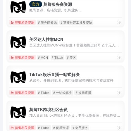
莫卿服务商资源
官方
账号资源、店铺资源、机构业务...
莫卿相关资源
# 服务商资源
# 莫卿推荐工具及资源
美区达人挂靠MCN
美区达人挂靠MCN审核标准 1.非视频搬运账号 2.非无人直播账号 3.粉丝达到1000并且已经开通电商权限 4.现有挂车视频3条 5.7天内正常发布作品
莫卿相关资源
# MCN
# Tiktok
# 美区
TikTok娱乐直播一站式解决
从账号、开播到变现，我们提供完整的技术与资源支持
莫卿相关资源
# Tiktok
# 一站式解决
# 娱乐直播
莫卿TK跨境社区会员
加入莫卿TikTok跨境社区会员，专享优质资源，在线答疑服务
莫卿相关资源
# Tiktok
# 优质资源
# 会员服务