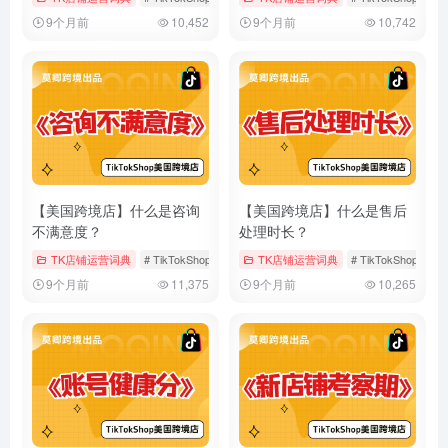
9个月前
10,452
9个月前
10,742
【美国跨境店】什么是咨询
【美国跨境店】什么是售后
不满意度？
处理时长？
TK店铺运营词典
# TikTokShop
# 咨询不满意度
TK店铺运营词典
# 售后服务
# TikTokShop
#
9个月前
11,375
9个月前
10,265