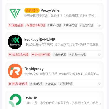
Proxy-Seller
莫卿推荐
拥有多国网络资源，强烈推荐（可按周进行购买）价格十分厚道。
网络资源
静态ISP代理
# IPv4代理
# IPv6代理
# 住宅代理
kookeey海外代理IP
【站点注册专享9.5折】提供全球高纯独享代理IP产品及服务，针对不同业务进行资源筛选，助力用户业务成功出海。
动态住宅代理
静态ISP代理
# 全球代理
# 静态isp代理
Rapidproxy
全球9000万顶级住宅代理 单价低至0.65$/GB · 流量永不过期 · 不限会话连接 · 支持HTTP(S)/SOCKS5 覆盖200+国家 · 平均响应 &lt;0.35秒 · 在线率99.9%
静态ISP代理
# http代理
# socks5
# 不限会话
Rola_IP
Rola-IP是一家全球代理IP服务平台，提供静态住宅、动态住宅、机房及移动代理，适用于数据采集、广告验证和跨区域访问。