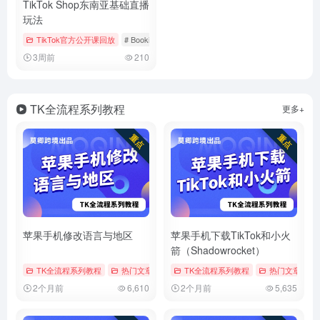
TikTok Shop东南亚基础直播
玩法
TikTok官方公开课回放
# Bookings & Vouchers
# tiktok
# 厨房用品
3周前
210
TK全流程系列教程
更多+
苹果手机修改语言与地区
苹果手机下载TikTok和小火
箭（Shadowrocket）
TK全流程系列教程
热门文章
# tiktok
TK全流程系列教程
# 修改地区
# 修改时区
热门文章
# 
2个月前
6,610
2个月前
5,635