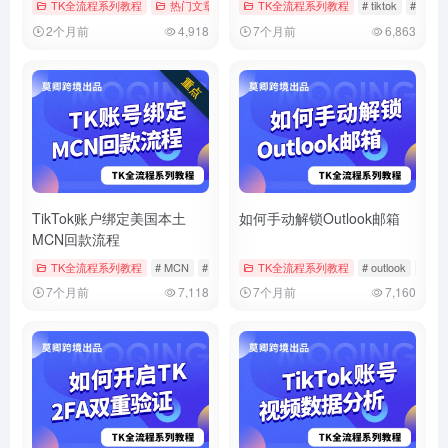
TK全流程系列教程
热门文章
# tiktok
TK全流程系列教程
# 实名
# 实名认证
# tiktok
# 中视
2个月前
4,918
7个月前
6,863
TikTok账户绑定美国本土
如何手动解锁Outlook邮箱
MCN回款流程
TK全流程系列教程
# MCN
# tiktok
# 回款
TK全流程系列教程
# outlook
# 微
7个月前
7,118
7个月前
7,160