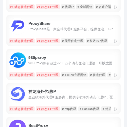
动态住宅代理
静态ISP代理
# 代理IP
# 全球网络
# 多账户运营
ProxyShare
ProxyShare是一家全球代理IP服务平台，提供住宅、ISP及数据中心代理，适用于数据采集、市场研究和跨境业务。
动态住宅代理
静态ISP代理
# 无限住宅代理
# 长效ISP代理
985prxoy
985Proxy拥有超过9200万个动态住宅代理池，可以放置在您选择的任何国家、州、省、市和运营商，以及超过2000万个高稳定性和速度的原生静态住宅。该产品可用于店群运营、账号经营，SEO/AS0优化、模拟应用、游戏工作、业务测量、营销推广和其他需求场景
动态住宅代理
静态ISP代理
# TikTok专用网络
# 住宅代理
# 全球http代
神龙海外代理IP
企业级海外代理IP服务商，提供专项海外动态代理IP，覆盖全球200+地区9000万IP，价格低至￥6.4/GB起，注册即送1G动态流量~
动态住宅代理
静态ISP代理
# http代理
# Socks5代理
# 优质IP资源
BestProxy