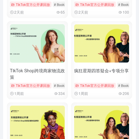
TikTok官方公开课回放
# Bookings & Vouchers
TikTok官方公开课回放
# tiktok
# 厨房用品
# Bookings &
2天前
65
2天前
100
TikTok Shop跨境商家物流政
疯狂星期四答疑会+专项分享
策
TikTok官方公开课回放
# Bookings & Vouchers
TikTok官方公开课回放
# tiktok
# 厨房用品
# Bookings &
1周前
334
1周前
206