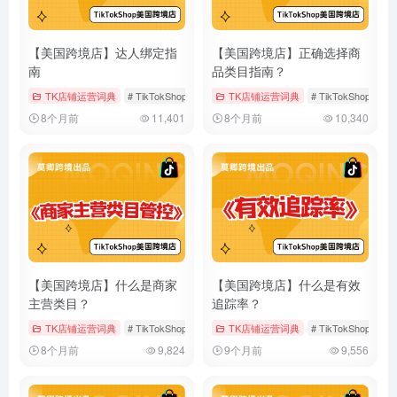
【美国跨境店】达人绑定指
【美国跨境店】正确选择商
南
品类目指南？
TK店铺运营词典
# TikTokShop
# 官方达人账号
TK店铺运营词典
# 渠道经营账号
# TikTokShop
#
8个月前
11,401
8个月前
10,340
【美国跨境店】什么是商家
【美国跨境店】什么是有效
主营类目？
追踪率？
TK店铺运营词典
# TikTokShop
# 主营类目
TK店铺运营词典
# 多主营类目
# TikTokShop
#
8个月前
9,824
9个月前
9,556