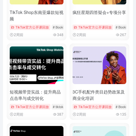
TikTok Shop东南亚爆款短视
疯狂星期四答疑会+专项分享
频
TikTok官方公开课回放
# Bookings & Vouchers
TikTok官方公开课回放
# tiktok
# 厨房用品
# Bookings &
2周前
348
2周前
267
短视频带货实战：提升商品
3C手机配件类目趋势政策及
点击率与成交转化
商业化培训
TikTok官方公开课回放
# tiktok
# 厨房用品
TikTok官方公开课回放
# 官方公开课回放
# Bookings &
2周前
387
2周前
135