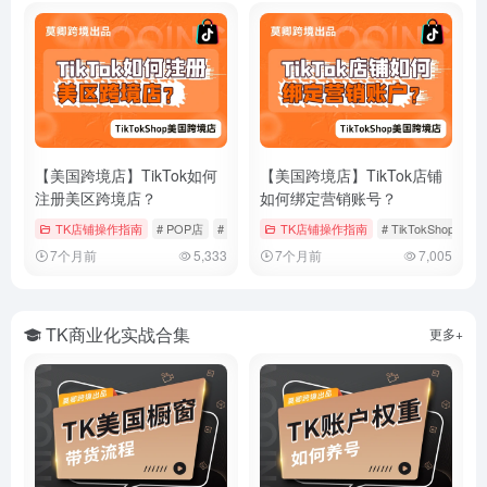
【美国跨境店】TikTok如何
【美国跨境店】TikTok店铺
注册美区跨境店？
如何绑定营销账号？
TK店铺操作指南
# POP店
# TikTokShop
TK店铺操作指南
# 入驻流程
# TikTokShop
#
7个月前
5,333
7个月前
7,005
TK商业化实战合集
更多+