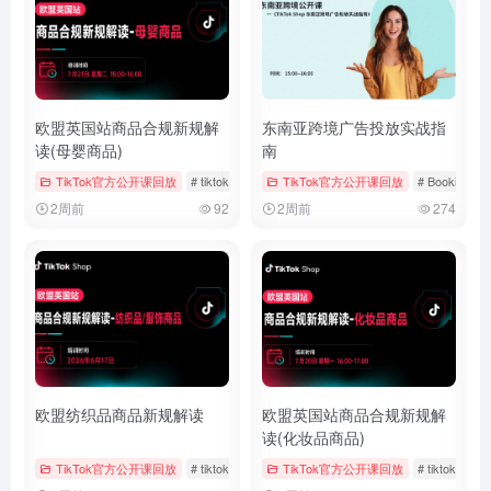
欧盟英国站商品合规新规解
东南亚跨境广告投放实战指
读(母婴商品)
南
TikTok官方公开课回放
# tiktok
# 官方公开课回放
TikTok官方公开课回放
# 母婴用品
# Bookings &
2周前
92
2周前
274
欧盟纺织品商品新规解读
欧盟英国站商品合规新规解
读(化妆品商品)
TikTok官方公开课回放
# tiktok
# 儿童时尚
TikTok官方公开课回放
# 女装与女士内衣
# tiktok
#