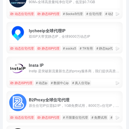
90M+全球高质量纯净住宅IP，低至$0.7/GB
动态住宅代理
静态ISP代理
# Socks5代理
# 住宅代理
# 动态IP代理
lycheeip全球代理IP
双ISP大带宽静态IP，全球9000万动态IP
动态住宅代理
静态ISP代理
# socks5
# TK专用
# 静态isp代理
Insta IP
InstIp 是突破新流量新生态的proxy服务商，我们提供高质量低价格的静态住宅 IP 和动态代理、tk直播专线vps确保账号安全、稳定运营。我们适用于社媒矩阵、账号养号、涨粉引流等多种场景，助力跨境商家拓展全球市场。
静态ISP代理
# 动态ip
# 数据中心ip
# 真人住宅ip
B2Proxy全球住宅代理
原生住宅IP仅需$2/IP，1GB免费试用，8000万+住宅IP，住宅代理首购5GB仅$8+100%全额返还！不限量仅$10/小时！
动态住宅代理
静态ISP代理
# 不限量住宅代理
# 免费试用
# 首单全返