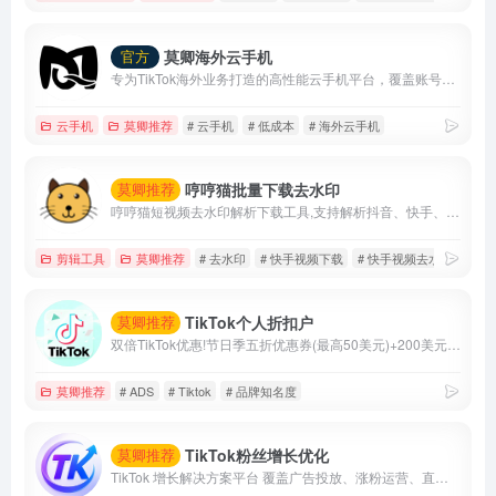
莫卿海外云手机
官方
专为TikTok海外业务打造的高性能云手机平台，覆盖账号运营、内容创作、直播带货与矩阵管理等核心场景。
云手机
莫卿推荐
# 云手机
# 低成本
# 海外云手机
哼哼猫批量下载去水印
莫卿推荐
哼哼猫短视频去水印解析下载工具,支持解析抖音、快手、火山、西瓜、小红书、美拍、淘宝、QQ看点等上百个平台的视频,提取出来的视频无水印,可以免费、快速、方便地将视频去水印保存到手机相册、电脑本地,除了单个视频提取,还支持一键批量去水印提取作者所有视频.
剪辑工具
莫卿推荐
# 去水印
# 快手视频下载
# 快手视频去水印
TikTok个人折扣户
莫卿推荐
双倍TikTok优惠!节日季五折优惠券(最高50美元)+200美元获得200美元/500美元获得500美元.....最高6000美元优惠券
莫卿推荐
# ADS
# Tiktok
# 品牌知名度
TikTok粉丝增长优化
莫卿推荐
TikTok 增长解决方案平台 覆盖广告投放、涨粉运营、直播互动、内容优化与智能数据分析， 帮助品牌快速提升曝光、流量与转化效率。