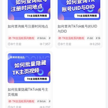
如何查询账号注册时间地点
如何查询TikTok账号的UID
与DID
TK全流程系列教程
# tiktok
# 注册时间
TK全流程系列教程
# 账号信息
# did
# tiktok
8个月前
7,957
8个月前
9,250
如何批量隐藏TikTok账号主
页视频
TK全流程系列教程
# tiktok
# 批量管理
# 批量隐藏
9个月前
9,232