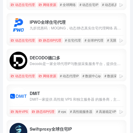
动态住宅代理
网络资源
# 全球网络
# 动态住宅IP
# 动态机房IP
IPWO全球住宅代理
九折优惠码：MOQING，动态/静态真实住宅代理网络 高纯净静态IP原生IP
动态住宅代理
静态ISP代理
# 住宅代理
# 全球IP代理
# 无限并发
DECODO德口多
Decodo是一家全球代理IP与数据采集服务平台，提供住宅、移动及数据中心代理与自动化抓取工具。
动态住宅代理
网络资源
# 动态代理IP
# 数据中心ip
# 数据采集
DMIT
DMIT一家提供 高性能 VPS 和独立服务器 的服务商，主要面向亚太地区和全球用户。它以高带宽、低延迟、强劲性能而受到海外加速、跨境业务、建站、游戏托管等用户的青睐。
海外VPS
静态ISP代理
# vps
# 高性能服务器
# 高速稳定VPS
Swiftproxy全球住宅IP