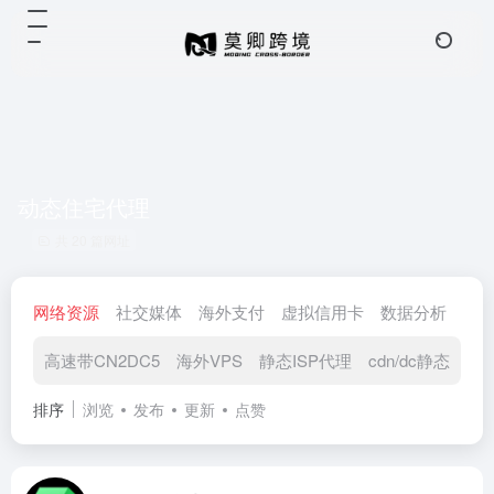
动态住宅代理
共 20 篇网址
网络资源
社交媒体
海外支付
虚拟信用卡
数据分析
视
高速带CN2DC5
海外VPS
静态ISP代理
cdn/dc静态
动
排序
浏览
发布
更新
点赞