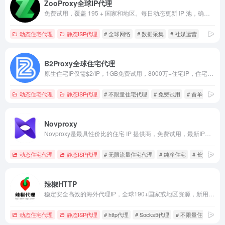
ZooProxy全球IP代理
免费试用，覆盖 195 + 国家和地区。每日动态更新 IP 池，确保节点纯净度与匿名性。
动态住宅代理
静态ISP代理
# 全球网络
# 数据采集
# 社媒运营
B2Proxy全球住宅代理
原生住宅IP仅需$2/IP，1GB免费试用，8000万+住宅IP，住宅代理首购5GB仅$8+100%全额返还！不限量仅$10/小时！
动态住宅代理
静态ISP代理
# 不限量住宅代理
# 免费试用
# 首单全返
Novproxy
Novproxy是最具性价比的住宅 IP 提供商，免费试用，最新IP资源，动态住宅、静态ISP、不限流量，全球195+国家地区纯净资源。
动态住宅代理
静态ISP代理
# 无限流量住宅代理
# 纯净住宅
# 长效ISP代
辣椒HTTP
稳定安全高效的海外代理IP，全球190+国家或地区资源，新用户免费领63.5元礼包。
动态住宅代理
静态ISP代理
# http代理
# Socks5代理
# 不限量住宅代理