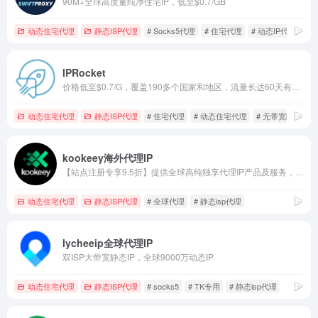
90M+全球高质量纯净住宅IP，低至$0.7/GB
动态住宅代理
静态ISP代理
# Socks5代理
# 住宅代理
# 动态IP代理
IPRocket
价格低至$0.7/G，覆盖190多个国家和地区，流量长达60天有效期，双IP池满足不同需求，提供试用，购买前可以先体验，支持HTTP(S)和SOCKS5，专门的客户经理提供24/7客户支持，100%匿名的住宅代理，根据需求使用，无效IP不计费
动态住宅代理
静态ISP代理
# 住宅代理
# 动态住宅代理
# 无带宽限制
kookeey海外代理IP
【站点注册专享9.5折】提供全球高纯独享代理IP产品及服务，针对不同业务进行资源筛选，助力用户业务成功出海。
动态住宅代理
静态ISP代理
# 全球代理
# 静态isp代理
lycheeip全球代理IP
双ISP大带宽静态IP，全球9000万动态IP
动态住宅代理
静态ISP代理
# socks5
# TK专用
# 静态isp代理