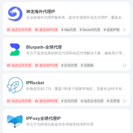
神龙海外代理IP
企业级海外代理IP服务商，提供专项海外动态代理IP，覆盖全球200+地区9000万IP，价格低至￥6.4/GB起，注册即送1G动态流量~
动态住宅代理
静态ISP代理
# http代理
# Socks5代理
# 优质IP资源
Blurpath-全球代理
专注于提供优质的静态代理和动态代理解决方案，确保用户享受到高速、稳定的网络连接体验。无论是需要长期固定IP地址进行稳定数据访问的用户，还是频繁更换IP以规避限制的数据采集和网络安全测试用户，我们的服务都能满足您的需求，保障连接的可靠性和安全性。
动态住宅代理
静态ISP代理
# 住宅代理
# 无限制
IPRocket
价格低至$0.7/G，覆盖190多个国家和地区，流量长达60天有效期，双IP池满足不同需求，提供试用，购买前可以先体验，支持HTTP(S)和SOCKS5，专门的客户经理提供24/7客户支持，100%匿名的住宅代理，根据需求使用，无效IP不计费
动态住宅代理
静态ISP代理
# 住宅代理
# 动态住宅代理
# 无带宽限制
IPFoxy全球代理IP
专注于为跨境玩家提供全球独享纯净IP代理