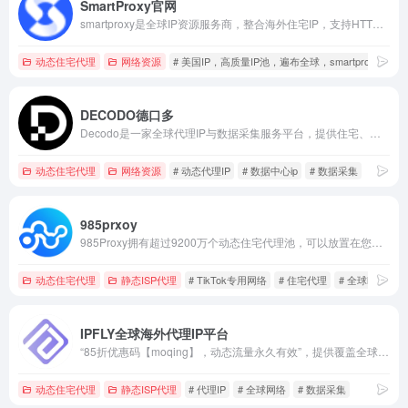
SmartProxy官网
smartproxy是全球IP资源服务商，整合海外住宅IP，支持HTTP/SOCKS5协议，自定义州/IP时效/城市，适用于数据采集、问卷调查、品牌保护、跨境电商等应用场景，价格便宜，可根据业务定制合适的解决方案。
动态住宅代理
网络资源
# 美国IP，高质量IP池，遍布全球，smartproxy
DECODO德口多
Decodo是一家全球代理IP与数据采集服务平台，提供住宅、移动及数据中心代理与自动化抓取工具。
动态住宅代理
网络资源
# 动态代理IP
# 数据中心ip
# 数据采集
985prxoy
985Proxy拥有超过9200万个动态住宅代理池，可以放置在您选择的任何国家、州、省、市和运营商，以及超过2000万个高稳定性和速度的原生静态住宅。该产品可用于店群运营、账号经营，SEO/AS0优化、模拟应用、游戏工作、业务测量、营销推广和其他需求场景
动态住宅代理
静态ISP代理
# TikTok专用网络
# 住宅代理
# 全球http代理
IPFLY全球海外代理IP平台
“85折优惠码【moqing】，动态流量永久有效”，提供覆盖全球190多个国家和地区的海外代理IP，适用于社媒管理、跨境电商、广告验证及数据采集。
动态住宅代理
静态ISP代理
# 代理IP
# 全球网络
# 数据采集