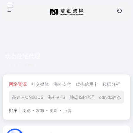
动态住宅代理
共 20 篇网址
网络资源
社交媒体
海外支付
虚拟信用卡
数据分析
视
高速带CN2DC5
海外VPS
静态ISP代理
cdn/dc静态
动
排序
浏览
发布
更新
点赞