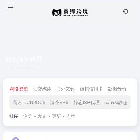
动态住宅代理
共 20 篇网址
网络资源
社交媒体
海外支付
虚拟信用卡
数据分析
视
高速带CN2DC5
海外VPS
静态ISP代理
cdn/dc静态
动
排序
浏览
发布
更新
点赞