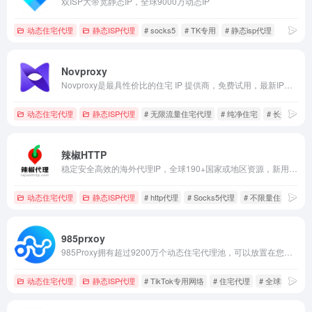
双ISP大带宽静态IP，全球9000万动态IP
动态住宅代理
静态ISP代理
# socks5
# TK专用
# 静态isp代理
Novproxy
Novproxy是最具性价比的住宅 IP 提供商，免费试用，最新IP资源，动态住宅、静态ISP、不限流量，全球195+国家地区纯净资源。
动态住宅代理
静态ISP代理
# 无限流量住宅代理
# 纯净住宅
# 长效ISP代
辣椒HTTP
稳定安全高效的海外代理IP，全球190+国家或地区资源，新用户免费领63.5元礼包。
动态住宅代理
静态ISP代理
# http代理
# Socks5代理
# 不限量住宅代理
985prxoy
985Proxy拥有超过9200万个动态住宅代理池，可以放置在您选择的任何国家、州、省、市和运营商，以及超过2000万个高稳定性和速度的原生静态住宅。该产品可用于店群运营、账号经营，SEO/AS0优化、模拟应用、游戏工作、业务测量、营销推广和其他需求场景
动态住宅代理
静态ISP代理
# TikTok专用网络
# 住宅代理
# 全球http代理