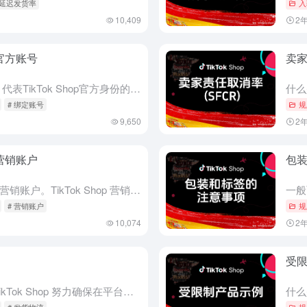
 延迟发货率
入
10,409
2
p官方账号
卖家
什么是 TikTok Shop 官方账号？ 代表TikTok Shop官方身份的TikTok账号称为TikTok Shop官方账号，该类账号享有账号与店铺的一体化权益。 TikTok Shop 官方账...
# 绑定账号
规
9,650
2
p营销账户
包
这篇文章将介绍 TikTok Shop 的营销账户。TikTok Shop 营销账户是指除了您的官方 TikTok 账户之外，与您的 TikTok Shop 相关联的 TikTok 账户。 TikTo...
# 营销账户
规
10,074
2
受
小库存单位（SKU）包装指南 TikTok Shop 努力确保在平台上销售的所有产品都能顺利发货。因此，本文为卖家提供了小型库存单位 (SKU) 订单的推荐包装方法。这些方法确保所销售的产品得到更好的...
# 发货物流
规