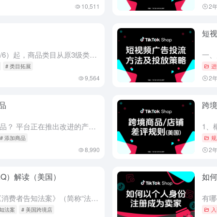
10,511
2
短
功能背景 9/5（PST，北京时间9/6）起，商品类目从原3级类目拓展到4-7级类目，以便商家更准确地描述店铺商品。 类目拓展能够帮助... 允许商家快速导入产品目录，无需重新分类以适应TikTokS...
# 类目拓展
进
9,564
2
品
跨境
我该如何在我的商店中列出危险品？ 平台正在推出改进的产品上架体验，以确保在TikTok商店上传新产品的卖家完全遵守危险品法规。当卖家为他们的商店创建新的产品列表时，平台的新上架体验将自动检测潜在的危险...
# 添加商品
规
8,990
2
AQ）解读（美国）
如
什么是《消费者告知法案》？ 《消费者告知法案》（简称“法案”）是于北京时间2023年6月27日生效的一项新的美国联邦法案。该法案有助于保护消费者在电商平台购物的体验和权益。该法案规定，在美国市场销售...
告知法案
# 美国跨境店
入