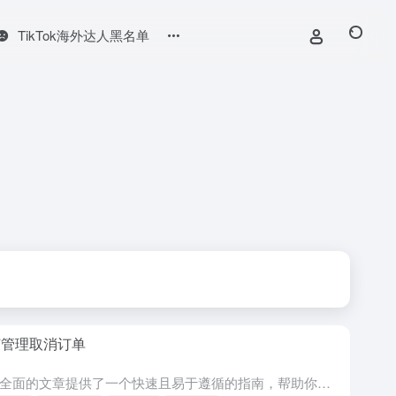
TikTok海外达人黑名单
何管理取消订单
这篇全面的文章提供了一个快速且易于遵循的指南，帮助你有效管理取消请求。 如何管理取消 1、你可以通过导航至“Orders > Manage Orders（订单 > 管理订单）”来访问所有的取消请求。在...