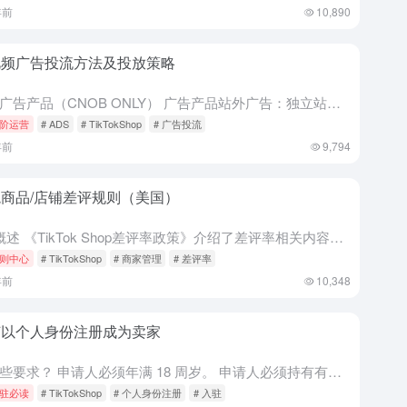
年前
10,890
视频广告投流方法及投放策略
一、广告产品（CNOB ONLY） 广告产品站外广告：独立站、平台电商跳转站内广告：闭环投流、社媒账号运营/增粉闭环投流：Live Shopping Ads=LSA / Video Shopping ...
阶运营
# ADS
# TikTokShop
# 广告投流
年前
9,794
商品/店铺差评规则（美国）
1、概述 《TikTok Shop差评率政策》介绍了差评率相关内容，包括对卖家的要求、差评率计算方式、对绩效不佳的整体处罚措施等。 所有通过TikTok Shop销售商品的卖家都必须遵守《TikTok...
则中心
# TikTokShop
# 商家管理
# 差评率
年前
10,348
何以个人身份注册成为卖家
有哪些要求？ 申请人必须年满 18 周岁。 申请人必须持有有效的美国护照或美国驾驶执照。 申请人使用的电话号码和电子邮件地址不得用于开设其他商店。 政界人士不得成为 TikTok 商店卖家。 申请人必...
驻必读
# TikTokShop
# 个人身份注册
# 入驻