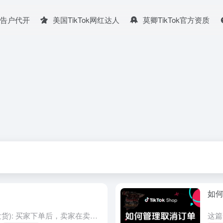
广告户代开
美国TikTok网红达人
莫卿TikTok官方资质
如
概述 定义 Ready to Ship (准备发货): 买家下单后，卖家在卖家中心上传物流追踪号码。这可以通过在后台填写物流追踪号码或批量导入物流追踪号码等方式完成。卖家的发货时间应以卖家中心记录的操...