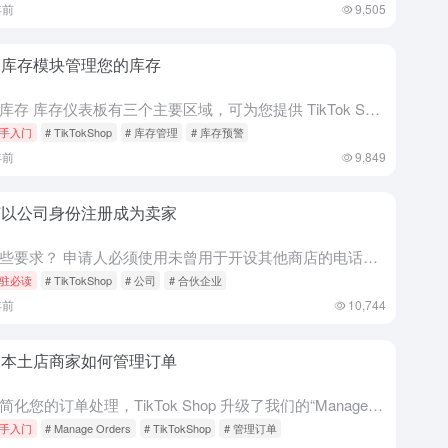
年前
9,505
用库存模块管理您的库存
管理库存 库存仪表板有三个主要区域，可为您提供 TikTok Shop 库存分布的概览。“Stock History（库存历史）”显示每个 SKU 的库存数量变化历史，包括您的编辑记录和买家的购买记录...
手入门
# TikTokShop
# 库存管理
# 库存预警
年前
9,849
何以公司身份注册成为卖家
有哪些要求？ 申请人必须使用未曾用于开设其他商店的电话号码和电子邮件地址。 每位企业主和企业代表必须年满 18 岁。 每位企业主和企业代表必须持有有效的美国护照或美国驾驶执照 政府、政客和政党不得成为...
驻必读
# TikTokShop
# 公司
# 合伙企业
年前
10,744
国本土店商家如何管理订单
为了简化您的订单处理，TikTok Shop 升级了我们的“Manage Orders（管理订单）”页面。此次重新设计提供了更简化的体验，让您可以专注于核心操作。 Manage Orders（管理订单...
手入门
# Manage Orders
# TikTokShop
# 管理订单