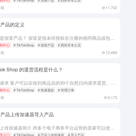
年前
11,702
冒产品的定义
什么是假冒产品？ 假冒是指未经授权在注册的相同商品或包装上使用与他人注册商标相同或极为相似的商标。严禁宣传和销售假冒产品。这包括在未经品牌所有者授权的情况下在产品图片或产品说明中显示品牌名称、徽标或商...
则中心
# TikTokShop
# 假冒产品
# 西班牙本土店
年前
12,489
kTok Shop 的退货流程是什么？
退货请求 客户可以在收到商品后的30个自然日内请求退货。该请求在客户发货退货之前需要获得批准，可以由TikTok商店自动批准或由卖家手动批准。 如果请求需要卖家审核，卖家必须在请求提交后的2个工作日内...
则中心
# TikTokShop
# 快速退款
# 管理订单
年前
9,173
用产品上传加速器导入产品
产品上传加速器简介 跨多个电子商务平台运营的卖家可以使用产品上传加速器，方便地将产品信息从其他平台转移到TikTok Shop。 要使用产品上传加速器，您的产品文件需要包含以下内容： 标识符代码 (A...
手入门
# TikTokShop
# 产品上传加速器
# 导入产品