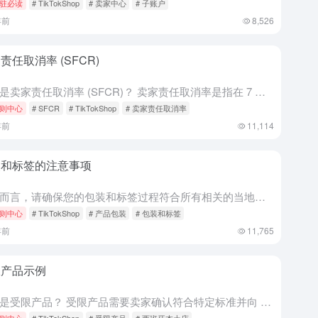
驻必读
# TikTokShop
# 卖家中心
# 子账户
年前
8,526
责任取消率 (SFCR)
什么是卖家责任取消率 (SFCR)？ 卖家责任取消率是指在 7 个日历日内，由卖家取消的所有订单或由于卖家的过错而取消的订单所占的百分比。 SFCR 包括所有： 因卖家过错而发起的取消（例如，缺货、定...
则中心
# SFCR
# TikTokShop
# 卖家责任取消率
年前
11,114
装和标签的注意事项
一般而言，请确保您的包装和标签过程符合所有相关的当地法律以及您的物流服务提供商 (LSP) 设定的条件。此外，在准备发货订单时，请遵循以下一些具体的注意事项：
则中心
# TikTokShop
# 产品包装
# 包装和标签
年前
11,765
限产品示例
什么是受限产品？ 受限产品需要卖家确认符合特定标准并向 TikTok Shop 提交某些信息，然后才能上架。希望销售受限产品的卖家必须在上架此类产品之前获得批准。此流程可能要求卖家在上架阶段提交以下类...
则中心
# TikTokShop
# 受限产品
# 西班牙本土店