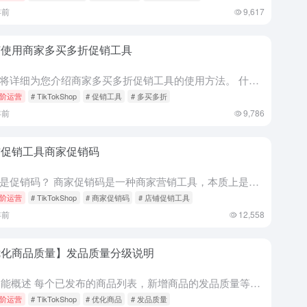
年前
9,617
何使用商家多买多折促销工具
本文将详细为您介绍商家多买多折促销工具的使用方法。 什么是商家多件多折？ 商家多件多折是一种基于订单的促销工具，供商家在满足购买条件后对选定的一组产品设置折扣。 该工具所配置的活动允许买家在从选定的产...
阶运营
# TikTokShop
# 促销工具
# 多买多折
年前
9,786
铺促销工具商家促销码
什么是促销码？ 商家促销码是一种商家营销工具，本质上是通过输入一串数字和字符的组合兑换出商家优惠券。用户可在提单页、券包、或购物车的券兑换入口输入有效优惠码，符合领取条件则可获得一张对应的优惠券，可在...
阶运营
# TikTokShop
# 商家促销码
# 店铺促销工具
年前
12,558
优化商品质量】发品质量分级说明
述 每个已发布的商品列表，新增商品的发品质量等级（“差”/“一般”/“优秀”），点击后展开商品标题/图片/描述等可以改进的细节。商家可以根据页面上的改进建议来优化商品信息，这些信息会直接在前端...
阶运营
# TikTokShop
# 优化商品
# 发品质量