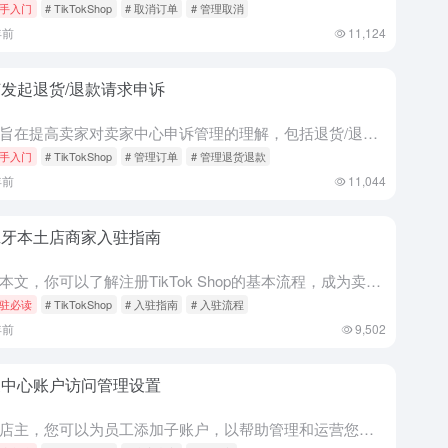
手入门
# TikTokShop
# 取消订单
# 管理取消
年前
11,124
发起退货/退款请求申诉
本文旨在提高卖家对卖家中心申诉管理的理解，包括退货/退款订单的申诉提交、申诉进度跟踪，以及改进筛选器以实现高效监控。 哪些类型的情景可以上诉？ 您可以针对以下订单类型发起申诉： 如何启动申诉流程？ 1...
手入门
# TikTokShop
# 管理订单
# 管理退货退款
年前
11,044
班牙本土店商家入驻指南
阅读本文，你可以了解注册TikTok Shop的基本流程，成为卖家的要求以及需要验证的文件。 备注：如果您使用手机号码或电子邮件注册，您只需要其中一个即可完成注册。 在 TikTok Shop 销售的...
驻必读
# TikTokShop
# 入驻指南
# 入驻流程
年前
9,502
家中心账户访问管理设置
卖家应目标 LDR 低于 
作为店主，您可以为员工添加子账户，以帮助管理和运营您的 TikTok 商店。在本功能指南中，您将了解如何在卖家中心添加子账户并管理其角色和权限。 您可以添加商店子账户并为您的员工分配具有独特权限的不同...