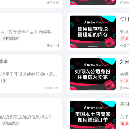
9,919
2
使
TikTok Shop 扩展产品类别介绍 为了提升整体产品列表体验并简化您在 TikTok Shop 上添加新商品的过程，我们对产品分类结构进行了更新——现在您可以利用更详细的四到七级分类结构，更好地...
# 扩展类别
新
8,774
2
卖家
如
有哪些要求？ 申请人必须使用未曾用于开设其他商店的电话号码和电子邮件地址。 每位企业主和企业代表必须年满 18 岁。 每位企业主和企业代表必须持有有效的美国护照或美国驾驶执照 政府、政客和政党不得成为...
 注册
入
11,119
2
美
介绍 在开始注册流程之前，请确认您拥有正确的信息和文件，并且成为卖家的条件适用于您。 成功提交所有业务验证后，系统将提示您继续设置您的商店。 这包括： 税务信息 仓库设置 添加产品 链接官方TikTo...
# 添加产品
新