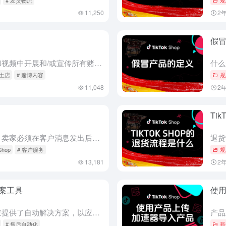
11,250
2
假
什么是赌博内容？ 严禁在直播和视频中开展和/或宣传所有赌博活动。TikTok Shop 也禁止销售与赌博相关的产品、服务和用具。 赌博有哪些例子？ 例子 A：卖家或创作者为用户提供掷骰子的机会，猜测正...
本土店
# 赌博内容
规
11,048
2
Ti
我应该追求什么样的沟通目标？ 卖家必须在客户消息发出后的 24 小时内回复客户询问。这将影响 24 小时回复率。 指标描述卖家目标24小时响应率在过去30天内，所有收到的聊天中，在24小时内响应的聊天...
Shop
# 客户服务
规
13,181
2
案工具
使
指导 该平台的自动化工具为卖家提供了自动解决方案，以应对买家请求取消、退货和退款的情况。例如，您可以选择在无需审核的情况下自动批准买家的取消请求，或者您可以希望买家在不退货的情况下保留产品。 根据您的...
# 售后自动化
新