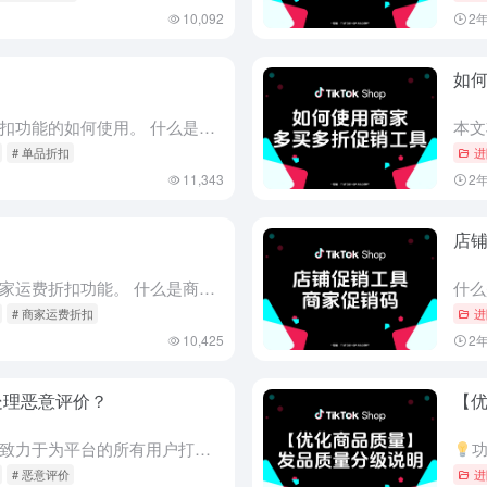
10,092
2
如
本文将详细为您介绍关于单品折扣功能的如何使用。 什么是单品折扣？ 一句话价值：最简单的单品打折工具，直接提升商品转化率 定义：商家折扣是可以给商品设置折扣促销的商家营销工具，支持设置百分比折扣（如20...
# 单品折扣
进
11,343
2
店
本文将详细为您介绍如何使用商家运费折扣功能。 什么是商家运费折扣 一句话价值：消费者易理解，提升AOV利器。 定义：商家自己设置的运费优惠活动促销，需要由商家自己承担运费的全部/部分费用成本。具体可由...
# 商家运费折扣
进
10,425
2
心处理恶意评价？
【
什么是恶意评价？ TikTok Shop 致力于为平台的所有用户打造值得信赖的购物体验。商品评价可以为买家提供有关商品质量的宝贵信息，以帮助买家做出明智的购买决策。买家必须确保他们的评价可以准确地反映...
功能概
# 恶意评价
进