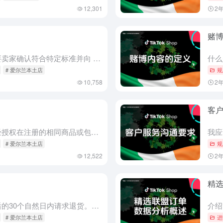
12,301
2
赌
什么是受限产品？ 受限产品需要卖家确认符合特定标准并向 TikTok Shop 提交某些信息，然后才能上架。希望销售受限产品的卖家必须在上架此类产品之前获得批准。此流程可能要求卖家在上架阶段提交以下类...
# 爱尔兰本土店
规
10,758
2
客
什么是假冒产品？ 假冒是指未经授权在注册的相同商品或包装上使用与他人注册商标相同或极为相似的商标。严禁宣传和销售假冒产品。这包括在未经品牌所有者授权的情况下在产品图片或产品说明中显示品牌名称、徽标或商...
# 爱尔兰本土店
规
12,522
2
精
退货请求 客户可以在收到商品后的30个自然日内请求退货。该请求在客户发货退货之前需要获得批准，可以由TikTok商店自动批准或由卖家手动批准。 如果请求需要卖家审核，卖家必须在请求提交后的2个工作日内...
# 爱尔兰本土店
进