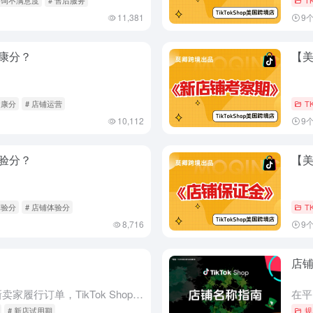
11,381
9
康分？
【
健康分
# 店铺运营
T
10,112
9
验分？
【
体验分
# 店铺体验分
T
8,716
9
店
新店试用期是多久？ 为了协助新卖家履行订单，TikTok Shop 上的 所有新店铺（包括个人和企业）都将接受试用期，试用期限制如下： 卖家可以接受的每日订单数量， 卖家每天可以上传的产品列表数量，以...
# 新店试用期
规