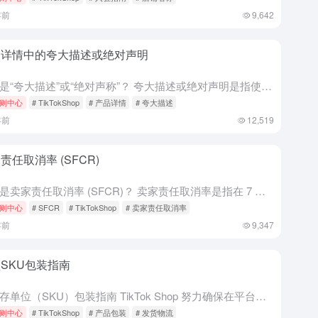
年前
9,642
品详情中的夸大描述或绝对声明
什么是“夸大描述”或“绝对声称”？ 夸大描述或绝对声明是指使用夸张语言来描述产品的陈述。除非这些陈述准确且可验证，否则平台不允许使用此类声明。 “夸大描述”或“绝对声称”的例子有哪些 示例： 声称使用...
则中心
# TikTokShop
# 产品详情
# 夸大描述
年前
12,519
责任取消率 (SFCR)
卖家应目标 LDR 低于 
什么是卖家责任取消率 (SFCR)？ 卖家责任取消率是指在 7 个日历日内，由卖家取消的所有订单或由于卖家的过错而取消的订单所占的百分比。 SFCR 包括所有： 因卖家过错而发起的取消（例如，缺货、定...
则中心
# SFCR
# TikTokShop
# 卖家责任取消率
年前
9,347
SKU包装指南
小库存单位（SKU）包装指南 TikTok Shop 努力确保在平台上销售的所有产品都能顺利发货。因此，本文为卖家提供了小型库存单位 (SKU) 订单的推荐包装方法。这些方法确保所销售的产品得到更好的...
则中心
# TikTokShop
# 产品包装
# 发货物流