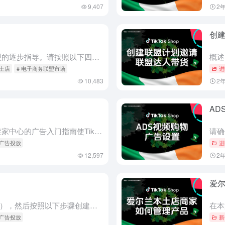
9,407
2
创
概述 本文档旨在为卖家提供联盟的逐步指导。请按照以下四个简单步骤帮助您与创作者建立有效的联盟连接。此外，我们在最后提供了一些常见问题及其答案的列表。 卖家的联盟视角流程 从卖家角度来看联盟流程如下： ...
本土店
# 电子商务联盟市场
进
10,483
2
AD
卖家中心的购物广告入门指南 卖家中心的广告入门指南使TikTok Shop的广告主能够轻松将其商业中心账号、广告管理账号和TikTok账号与他们的店铺关联，以便进行广告投放。您必须以店主、主管理员或广...
 广告投放
进
12,597
2
爱
请确保您已完成入门指南（链接），然后按照以下步骤创建直播购物广告。 直播购物广告 与观众实时互动，同时推广您的产品和商店。您可以在任何地点为潜在客户创建直播购物广告。 设置广告活动 转到广告管理器： ...
 广告投放
新