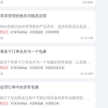
年前
9,964
于库存管理的相关功能及设置
本文将向您展示如何管理您的产品库存、监控其状况以及设置警报以提醒您更新产品库存。 库存管理的好处 库存仪表板 要访问仪表板，请导航到 Products（产品） > Manage Stock（管理库存...
手入门
# TikTokShop
# 库存监控
# 库存管理
年前
12,109
何将多个订单合并为一个包裹
本文提供了将多个订单合并为一个包裹的简单指南，让卖家能够高效地管理订单和发货。通过遵循本指南，卖家可以提高物流效率并有效简化运营。 合并订单的好处 合并订单的标准 为了简化卖家的操作并提升体验，当满足...
手入门
# TikTokShop
# 合并订单
# 爱尔兰本土店
年前
12,493
何处理订单中的异常包裹
本文探讨了您在配送过程中可能出现的各种异常包裹类型。通过了解这些内容，您将能够了解可能发生的问题以及如何解决这些问题，以便您能够在规定时间内完成并发货。 什么是异常包裹 在卖家中心的“Manage O...
手入门
# TikTokShop
# 异常包裹
# 异常订单