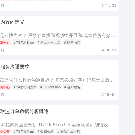
年前
11,138
博内容的定义
什么是赌博内容？ 严禁在直播和视频中开展和/或宣传所有赌博活动。TikTok Shop 也禁止销售与赌博相关的产品、服务和用具。 赌博有哪些例子？ 例子 A：卖家或创作者为用户提供掷骰子的机会，猜测正...
则中心
# TikTokShop
# 爱尔兰本土店
# 赌博内容
年前
10,198
户服务沟通要求
我应该追求什么样的沟通目标？ 卖家必须在客户消息发出后的 24 小时内回复客户询问。这将影响 24 小时回复率。 指标描述卖家目标24小时响应率在过去30天内，所有收到的聊天中，在24小时内响应的聊天...
则中心
# 24小时响应率
# TikTokShop
# 客户服务
年前
10,457
选联盟订单数据分析概述
介绍 本指南将涵盖分析 TikTok Shop UK 卖家联盟计划绩效的所有要素，重点介绍如何查看通过您的联盟计划生成的订单。 操作指南 前往您的 Affiliate Marketing Center...
阶运营
# TikTokShop
# 数据分析
# 爱尔兰本土店