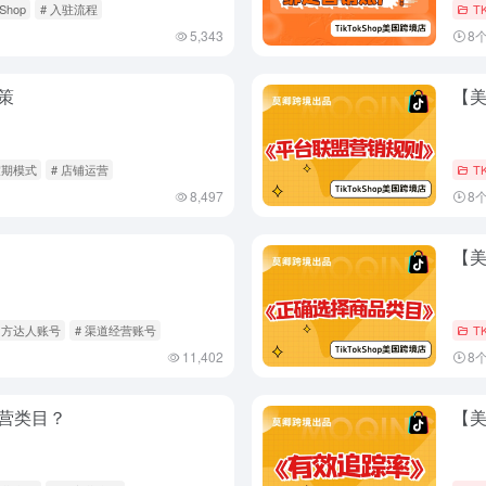
kShop
# 入驻流程
T
5,343
8
策
【
假期模式
# 店铺运营
T
8,497
8
【
官方达人账号
# 渠道经营账号
T
11,402
8
营类目？
【