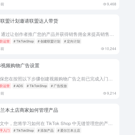
年前
9,468
建联盟计划邀请联盟达人带货
概述 通过让创作者推广您的产品并获得销售佣金来提高销售额。 TikTok小店联盟计划使品牌/卖家能够与TikTok创作者和影响者建立合作关系，并对所产生的销售支付佣金。在联盟计划中，您可以找到适合您业...
阶运营
# TikTokShop
# 创建联盟计划
# 定向计划
年前
10,244
S视频购物广告设置
请确保您在按照以下步骤创建视频购物广告之前已完成入门指南（链接）。 视频购物广告 设置广告活动 步骤 1：登录 TikTok 广告管理器 步骤 2：打开“Campaign（广告活动）”选项卡，点击“C...
阶运营
# ADS
# TikTokShop
# 广告投放
年前
9,214
尔兰本土店商家如何管理产品
在本文中，您将学习如何在 TikTok Shop 中无缝管理您的产品。管理您的产品是您成功的关键部分。首先，请查看下面的流程概述，了解如何在 TikTok Shop 中管理您的产品的总体步骤。 卖家需...
手入门
# TikTokShop
# 添加产品
# 爱尔兰本土店