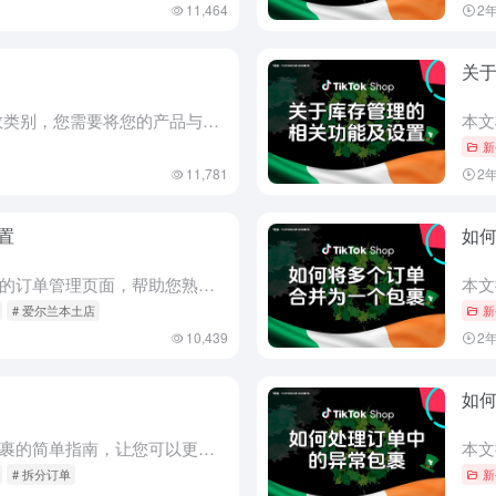
11,464
2
关
什么是产品识别码？ 对于大多数类别，您需要将您的产品与行业标准的产品标识符关联，以创建新的产品页面并在TikTok Shop上发布商品。 产品标识符代码是称为GTIN（全球贸易项目代码）系统的一部分...
新
11,781
2
置
如
这篇文章将引导您了解我们全新的订单管理页面，帮助您熟悉这些令人惊叹的更新，从而简化您的发货流程。 访问 Manage Orders（管理订单）页面 要开始管理您的订单，请前往卖家中心并选择“Order...
# 爱尔兰本土店
新
10,439
2
如
本文提供了将订单拆分为多个包裹的简单指南，让您可以更灵活地管理订单，从而使物流管理更加顺畅，并显著提高配送效率。 拆分订单的好处 拆分订单的标准 为了提高卖家的灵活性，在满足以下条件时，可以使用拆分订...
# 拆分订单
新