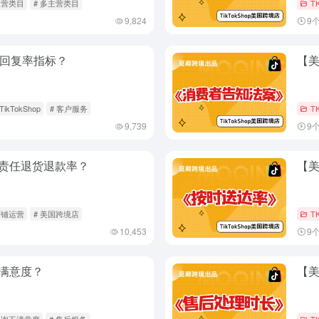
主营类目
# 多主营类目
T
9,824
9
时回复率指标？
【
 TikTokShop
# 客户服务
T
9,739
9
责任退货退款率？
【
店铺运营
# 美国跨境店
T
10,453
9
满意度？
【
咨询不满意度
# 售后服务
T