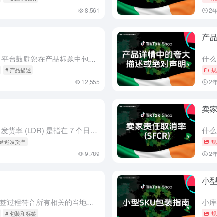
8,561
2
产
产品名称 产品标题应准确简洁。平台鼓励您在产品标题中包含品牌（前提是您已获得品牌所有者的相关授权）、产品类型、材料、主要功能/特性和数量等信息。 例如，一款产品标题为“Little Lamb Vall...
# 产品描述
规
12,555
2
卖家
什么是延迟发货率 (LDR)？ 延迟发货率 (LDR) 是指在 7 个日历日内，所有订单中超过 3 个工作日 才更新为“已发货”状态的订单所占的百分比。
 延迟发货率
规
9,789
2
小型
一般而言，请确保您的包装和标签过程符合所有相关的当地法律以及您的物流服务提供商 (LSP) 设定的条件。此外，在准备发货订单时，请遵循以下一些具体的注意事项：
# 包装和标签
规